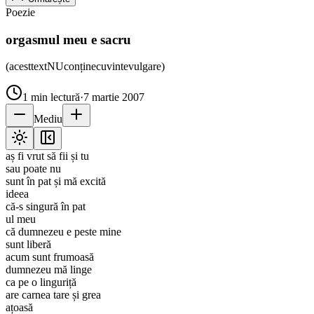
Poezie
orgasmul meu e sacru
(acesttextNUconținecuvintevulgare)
1
min lectură
·
7 martie 2007
Mediu
aș fi vrut să fii și tu
sau poate nu
sunt în pat și mă excită
ideea
că-s singură în pat
ul meu
că dumnezeu e peste mine
sunt liberă
acum sunt frumoasă
dumnezeu mă linge
ca pe o linguriță
are carnea tare și grea
ațoasă