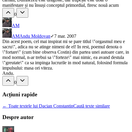
manifestare și nu însuși conceptul primordial, firesc nouă acum
0
AM
AM
Andu Moldovan
✓
7 mar. 2007
Din acest poem, cel mai inspirat mi se pare titlul \"orgasmul meu e
sacru\", adica nu se atinge nimeni de el! In rest, poemul denota o
\"fortare\" (cum bine observa Costin) din partea unei autoare care, in
mod normal, n-ar trebui sa \"forteze\" mai nimic, ea avand destula
\"greutate\" ca sa impinga lucrurile in mod natural, folosind formula
impulsului: masa ori viteza.
Andu.
0
Acțiuni rapide
← Toate textele lui Dacian Constantin
Caută texte similare
Despre autor