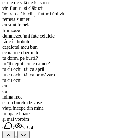
carne de vită de isus mic
vin fluturii și clăbucii
îmi vin clăbucii și fluturii îmi vin
femeia sunt eu
eu sunt femeia
frumoasă
dumnezeu îmi fute celulele
râde în hohote
cașalotul meu bun
ceara mea fierbinte
tu dormi pe burtă?
tu îți depui icrele ca noi?
tu cu ochii tăi ca april
tu cu ochii tăi ca primăvara
tu cu ochii
eu
cu
inima mea
ca un burete de vase
viața începe din mine
tu lipăie lipăie
și mai vorbim
0
7
3.324
0