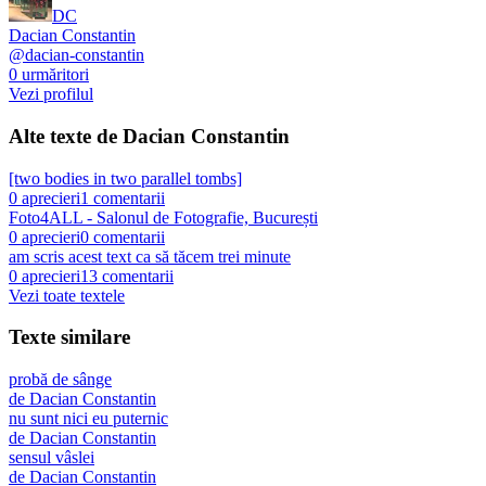
DC
Dacian Constantin
@
dacian-constantin
0
urmăritori
Vezi profilul
Alte texte de
Dacian Constantin
[two bodies in two parallel tombs]
0
aprecieri
1
comentarii
Foto4ALL - Salonul de Fotografie, București
0
aprecieri
0
comentarii
am scris acest text ca să tăcem trei minute
0
aprecieri
13
comentarii
Vezi toate textele
Texte similare
probă de sânge
de
Dacian Constantin
nu sunt nici eu puternic
de
Dacian Constantin
sensul vâslei
de
Dacian Constantin