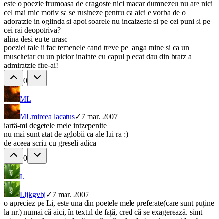
este o poezie frumoasa de dragoste nici macar dumnezeu nu are nici
cel mai mic motiv sa se rusineze pentru ca aici e vorba de o
adoratzie in oglinda si apoi soarele nu incalzeste si pe cei puni si pe
cei rai deopotriva?
alina desi eu te urasc
poeziei tale ii fac temenele cand treve pe langa mine si ca un
muschetar cu un picior inainte cu capul plecat dau din bratz a
admiratzie fire-ai!
0
ML
ML
mircea lacatus
✓
7 mar. 2007
iartä-mi degetele mele intzepenite
nu mai sunt atat de zglobii ca ale lui ra :)
de aceea scriu cu greseli adica
0
L
L
ljkgvbj
✓
7 mar. 2007
o apreciez pe Li, este una din poetele mele preferate(care sunt puține
la nr.) numai că aici, în textul de față, cred că se exagerează. simt