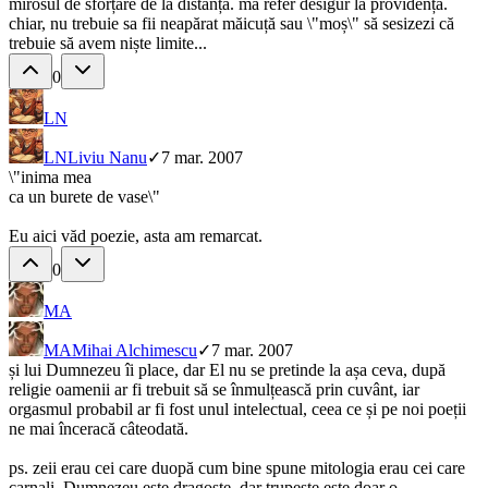
mirosul de sforțare de la distanță. mă refer desigur la providență.
chiar, nu trebuie sa fii neapărat măicuță sau \"moș\" să sesizezi că
trebuie să avem niște limite...
0
LN
LN
Liviu Nanu
✓
7 mar. 2007
\"inima mea
ca un burete de vase\"
Eu aici văd poezie, asta am remarcat.
0
MA
MA
Mihai Alchimescu
✓
7 mar. 2007
și lui Dumnezeu îi place, dar El nu se pretinde la așa ceva, după
religie oamenii ar fi trebuit să se înmulțească prin cuvânt, iar
orgasmul probabil ar fi fost unul intelectual, ceea ce și pe noi poeții
ne mai înceracă câteodată.
ps. zeii erau cei care duopă cum bine spune mitologia erau cei care
carnali, Dumnezeu este dragoste, dar trupește este doar o