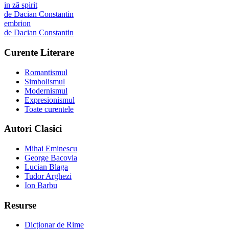
in ză spirit
de
Dacian Constantin
embrion
de
Dacian Constantin
Curente Literare
Romantismul
Simbolismul
Modernismul
Expresionismul
Toate curentele
Autori Clasici
Mihai Eminescu
George Bacovia
Lucian Blaga
Tudor Arghezi
Ion Barbu
Resurse
Dicționar de Rime