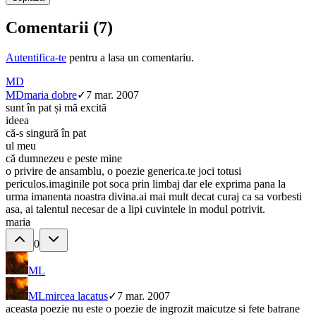
Comentarii (
7
)
Autentifica-te
pentru a lasa un comentariu.
MD
MD
maria dobre
✓
7 mar. 2007
sunt în pat și mă excită
ideea
că-s singură în pat
ul meu
că dumnezeu e peste mine
o privire de ansamblu, o poezie generica.te joci totusi
periculos.imaginile pot soca prin limbaj dar ele exprima pana la
urma imanenta noastra divina.ai mai mult decat curaj ca sa vorbesti
asa, ai talentul necesar de a lipi cuvintele in modul potrivit.
maria
0
ML
ML
mircea lacatus
✓
7 mar. 2007
aceasta poezie nu este o poezie de ingrozit maicutze si fete batrane