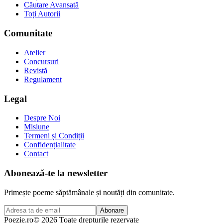
Căutare Avansată
Toți Autorii
Comunitate
Atelier
Concursuri
Revistă
Regulament
Legal
Despre Noi
Misiune
Termeni și Condiții
Confidențialitate
Contact
Abonează-te la newsletter
Primește poeme săptămânale și noutăți din comunitate.
Abonare
Poezie
.ro
© 2026 Toate drepturile rezervate