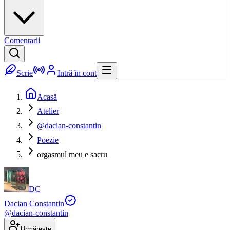
Comentarii
Scrie
Intră în cont
Acasă
Atelier
@dacian-constantin
Poezie
orgasmul meu e sacru
DC
Dacian Constantin
@
dacian-constantin
Urmărește