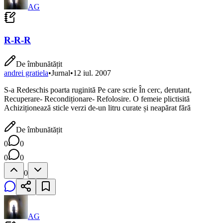
AG
R-R-R
De îmbunătățit
andrei gratiela
•
Jurnal
•
12 iul. 2007
S-a Redeschis poarta ruginită Pe care scrie În cerc, derutant,
Recuperare- Recondiționare- Refolosire. O femeie plictisită
Achiziționează sticle verzi de-un litru curate și neapărat fără
De îmbunătățit
0
0
0
0
0
AG