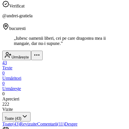
Verificat
@
andrei-gratiela
bucuresti
„
Iubesc oamenii liberi, cei pe care dragostea mea ii
mangaie, dar nu-i supune.
”
Urmărește
43
Texte
0
Urmăritori
0
Urmărește
0
Aprecieri
222
Vizite
Toate
(43)
Toate
(
43
)
Revizuite
Comentarii
(
11
)
Despre