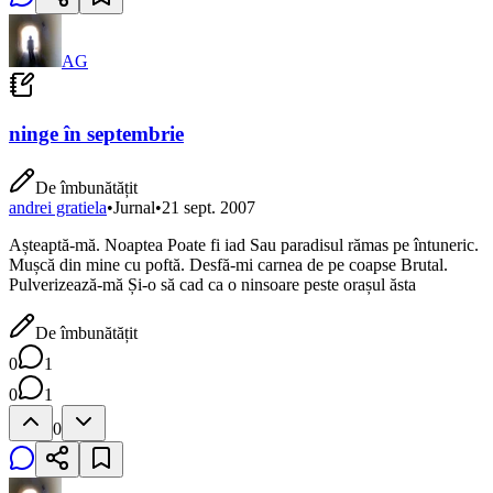
AG
ninge în septembrie
De îmbunătățit
andrei gratiela
•
Jurnal
•
21 sept. 2007
Așteaptă-mă. Noaptea Poate fi iad Sau paradisul rămas pe întuneric.
Mușcă din mine cu poftă. Desfă-mi carnea de pe coapse Brutal.
Pulverizează-mă Și-o să cad ca o ninsoare peste orașul ăsta
De îmbunătățit
0
1
0
1
0