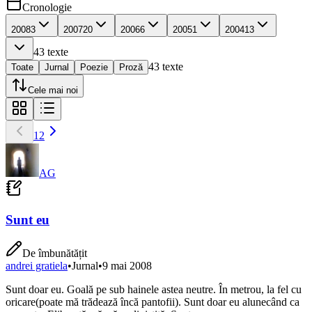
Cronologie
2008
3
2007
20
2006
6
2005
1
2004
13
43
texte
43
texte
Toate
Jurnal
Poezie
Proză
Cele mai noi
1
2
AG
Sunt eu
De îmbunătățit
andrei gratiela
•
Jurnal
•
9 mai 2008
Sunt doar eu. Goală pe sub hainele astea neutre. În metrou, la fel cu
oricare(poate mă trădează încă pantofii). Sunt doar eu alunecând ca