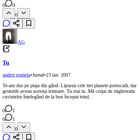
0
0
0
AG
Tu
andrei gratiela
•
Jurnal
•
23 ian. 2007
Te-am dus pe plaja din gând. Lipseau cele trei planete-portocală, dar
gesturile aveau aceeași lentoare. Tu erai tu. Mă cruțai de stighereala
cuvintelor înțelegând de la bun început totul.
0
1
0
1
0