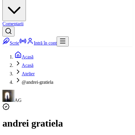
Comentarii
Scrie
Intră în cont
Acasă
Acasă
Atelier
@andrei-gratiela
AG
andrei gratiela