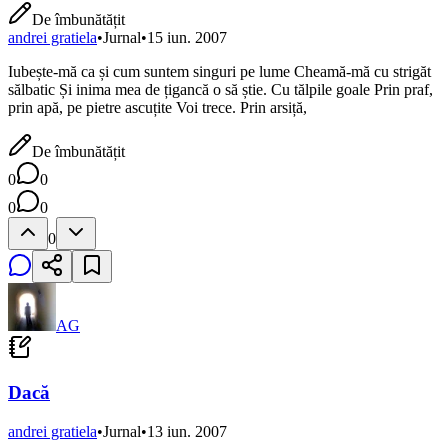
De îmbunătățit
andrei gratiela
•
Jurnal
•
15 iun. 2007
Iubește-mă ca și cum suntem singuri pe lume Cheamă-mă cu strigăt
sălbatic Și inima mea de țigancă o să știe. Cu tălpile goale Prin praf,
prin apă, pe pietre ascuțite Voi trece. Prin arsiță,
De îmbunătățit
0
0
0
0
0
AG
Dacă
andrei gratiela
•
Jurnal
•
13 iun. 2007