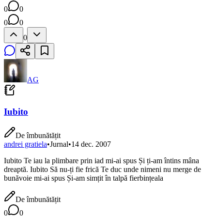
0
0
0
0
0
AG
Iubito
De îmbunătățit
andrei gratiela
•
Jurnal
•
14 dec. 2007
Iubito Te iau la plimbare prin iad mi-ai spus Și ți-am întins mâna
dreaptă. Iubito Să nu-ți fie frică Te duc unde nimeni nu merge de
bunăvoie mi-ai spus Și-am simțit în talpă fierbințeala
De îmbunătățit
0
0