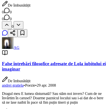
De îmbunătățit
0
0
0
0
0
AG
False întrebări filosofice adresate de Lola iubitului ei
imaginar
De îmbunătățit
andrei gratiela
•
Poezie
•
29 apr. 2008
Dragul meu E lumea răsturnată? Sau stăm noi invers? Cum de ne
învârtim în carusel? Doarme paznicul locului sau i-ai dat de-o bere
să ne lase naibii în pace să fim puțin tineri și puțin