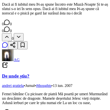
Dacă ai fi iubitul meu Þi-aș spune încotro este Miază-Noapte Și te-aș
sfatui s-o iei în sens opus. Dacă ai fi iubitul meu Þi-aș spune că
norocul e o pisică pe gard Iar surâsul ăsta nu-i decât
0
0
0
0
0
AG
De unde știu?
andrei gratiela
•
Jurnal
•
#
thoughts
•
13 iun. 2007
Femei bătrâne Cu picioare de piatră Mă poartă pe umeri Murmurând
un descântec de dragoste. Mamele deșertului Jelesc vieți risipite.
Adună ierburi pe care le știu numai ele La un loc cu oase,