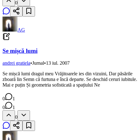
0
AG
Se mișcă lumi
andrei gratiela
•
Jurnal
•
13 iul. 2007
Se mișcă lumi dragul meu Vrăjitoarele ies din vizuini, Dar păsările
zboară lin Semn că furtuna e încă departe. Se deschid ceruri iubitule.
Mai e puțin Și geometria sofisticată a spațiului Ne
0
1
0
1
0