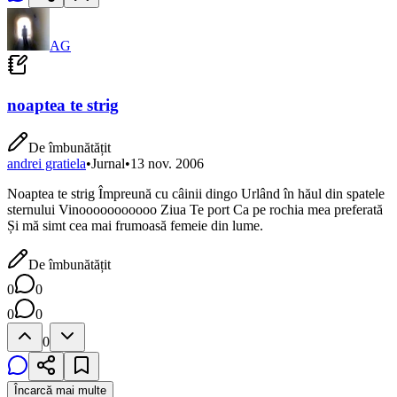
AG
noaptea te strig
De îmbunătățit
andrei gratiela
•
Jurnal
•
13 nov. 2006
Noaptea te strig Împreună cu câinii dingo Urlând în hăul din spatele
sternului Vinooooooooooo Ziua Te port Ca pe rochia mea preferată
Și mă simt cea mai frumoasă femeie din lume.
De îmbunătățit
0
0
0
0
0
Încarcă mai multe