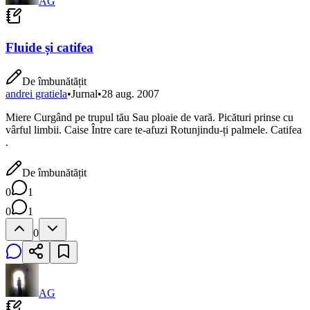
AG
Fluide și catifea
De îmbunătățit
andrei gratiela
•
Jurnal
•
28 aug. 2007
Miere Curgând pe trupul tău Sau ploaie de vară. Picături prinse cu
vârful limbii. Caise Între care te-afuzi Rotunjindu-ți palmele. Catifea
.
De îmbunătățit
0
1
0
1
0
AG