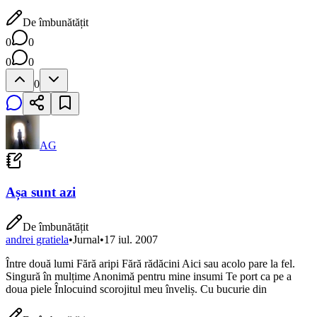
De îmbunătățit
0
0
0
0
0
AG
Așa sunt azi
De îmbunătățit
andrei gratiela
•
Jurnal
•
17 iul. 2007
Între două lumi Fără aripi Fără rădăcini Aici sau acolo pare la fel.
Singură în mulțime Anonimă pentru mine insumi Te port ca pe a
doua piele Înlocuind scorojitul meu înveliș. Cu bucurie din