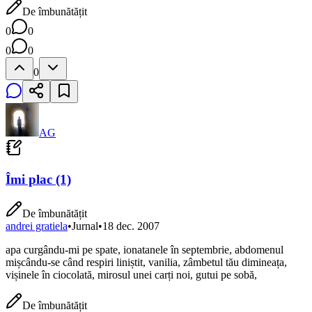
De îmbunătățit
0
0
0
0
0
AG
Îmi plac (1)
De îmbunătățit
andrei gratiela
•
Jurnal
•
18 dec. 2007
apa curgându-mi pe spate, ionatanele în septembrie, abdomenul
mișcându-se când respiri liniștit, vanilia, zâmbetul tău dimineața,
vișinele în ciocolată, mirosul unei carți noi, gutui pe sobă,
De îmbunătățit