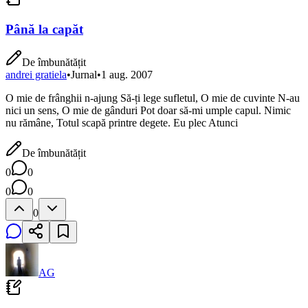
Până la capăt
De îmbunătățit
andrei gratiela
•
Jurnal
•
1 aug. 2007
O mie de frânghii n-ajung Să-ți lege sufletul, O mie de cuvinte N-au
nici un sens, O mie de gânduri Pot doar să-mi umple capul. Nimic
nu rămâne, Totul scapă printre degete. Eu plec Atunci
De îmbunătățit
0
0
0
0
0
AG