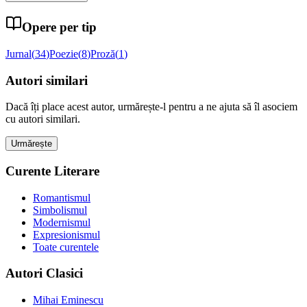
Opere per tip
Jurnal
(
34
)
Poezie
(
8
)
Proză
(
1
)
Autori similari
Dacă îți place acest autor, urmărește-l pentru a ne ajuta să îl asociem
cu autori similari.
Urmărește
Curente Literare
Romantismul
Simbolismul
Modernismul
Expresionismul
Toate curentele
Autori Clasici
Mihai Eminescu