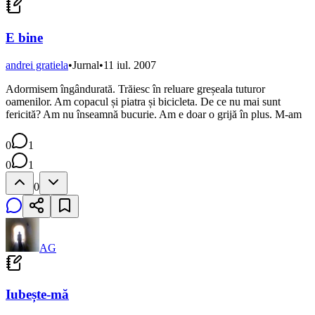
E bine
andrei gratiela
•
Jurnal
•
11 iul. 2007
Adormisem îngândurată. Trăiesc în reluare greșeala tuturor
oamenilor. Am copacul și piatra și bicicleta. De ce nu mai sunt
fericită? Am nu înseamnă bucurie. Am e doar o grijă în plus. M-am
0
1
0
1
0
AG
Iubește-mă