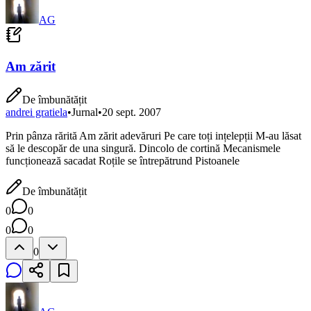
AG
Am zărit
De îmbunătățit
andrei gratiela
•
Jurnal
•
20 sept. 2007
Prin pânza rărită Am zărit adevăruri Pe care toți ințelepții M-au lăsat
să le descopăr de una singură. Dincolo de cortină Mecanismele
funcționează sacadat Roțile se întrepătrund Pistoanele
De îmbunătățit
0
0
0
0
0