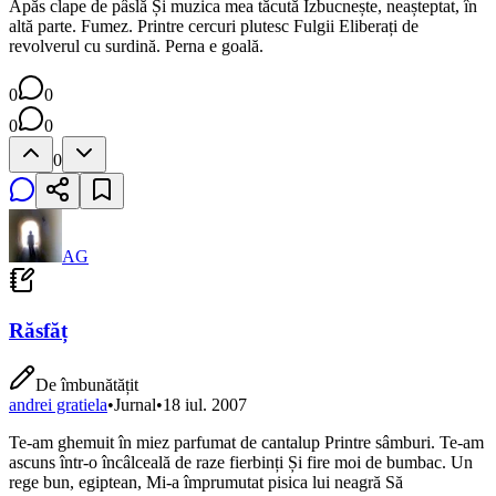
Apăs clape de pâslă Și muzica mea tăcută Izbucnește, neașteptat, în
altă parte. Fumez. Printre cercuri plutesc Fulgii Eliberați de
revolverul cu surdină. Perna e goală.
0
0
0
0
0
AG
Răsfăț
De îmbunătățit
andrei gratiela
•
Jurnal
•
18 iul. 2007
Te-am ghemuit în miez parfumat de cantalup Printre sâmburi. Te-am
ascuns într-o încâlceală de raze fierbinți Și fire moi de bumbac. Un
rege bun, egiptean, Mi-a împrumutat pisica lui neagră Să