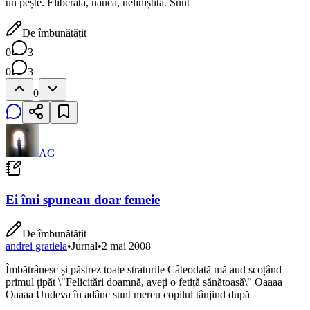
un pește. Eliberată, năucă, neliniștită. Sunt
De îmbunătățit
0
3
0
3
0
AG
Ei îmi spuneau doar femeie
De îmbunătățit
andrei gratiela
•
Jurnal
•
2 mai 2008
Îmbătrânesc și păstrez toate straturile Câteodată mă aud scoțând
primul țipăt \"Felicitări doamnă, aveți o fetiță sănătoasă\" Oaaaa
Oaaaa Undeva în adânc sunt mereu copilul tânjind după