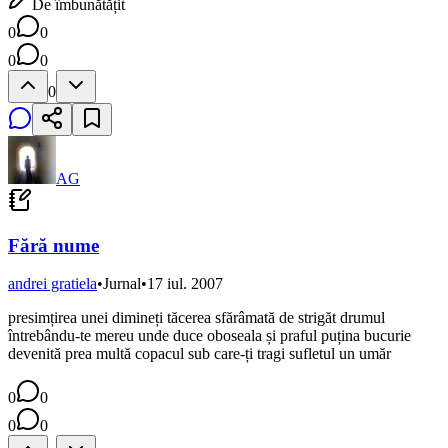
De îmbunătățit
0
0
0
0
0
AG
Fără nume
andrei gratiela
•
Jurnal
•
17 iul. 2007
presimțirea unei dimineți tăcerea sfărâmată de strigăt drumul
întrebându-te mereu unde duce oboseala și praful puțina bucurie
devenită prea multă copacul sub care-ți tragi sufletul un umăr
0
0
0
0