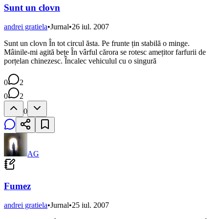
Sunt un clovn
andrei gratiela
•
Jurnal
•
26 iul. 2007
Sunt un clovn În tot circul ăsta. Pe frunte țin stabilă o minge.
Mâinile-mi agită bețe În vârful cărora se rotesc amețitor farfurii de
porțelan chinezesc. Încalec vehiculul cu o singură
0
2
0
2
0
AG
Fumez
andrei gratiela
•
Jurnal
•
25 iul. 2007