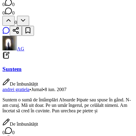
0
0
0
0
0
AG
Suntem
De îmbunătățit
andrei gratiela
•
Jurnal
•
8 iun. 2007
Suntem o sumă de întâmplări Absurde Þipate sau spuse în gând. N-
am curaj. Mă uit doar. Pe un umăr îngerul, pe celălalt nimeni. Am
încetat să cred în cuvinte. Pun urechea pe pietre și
De îmbunătățit
0
0