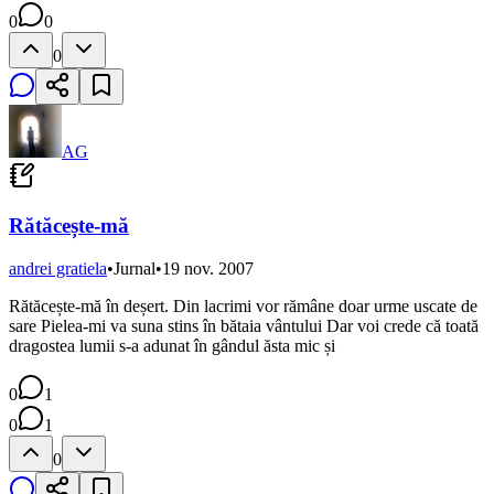
0
0
0
AG
Rătăcește-mă
andrei gratiela
•
Jurnal
•
19 nov. 2007
Rătăcește-mă în deșert. Din lacrimi vor rămâne doar urme uscate de
sare Pielea-mi va suna stins în bătaia vântului Dar voi crede că toată
dragostea lumii s-a adunat în gândul ăsta mic și
0
1
0
1
0