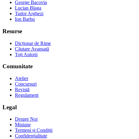
George Bacovia
Lucian Blaga
Tudor Arghezi
Ion Barbu
Resurse
Dicționar de Rime
Căutare Avansată
Toți Autorii
Comunitate
Atelier
Concursuri
Revistă
Regulament
Legal
Despre Noi
Misiune
Termeni și Condiții
Confidențialitate