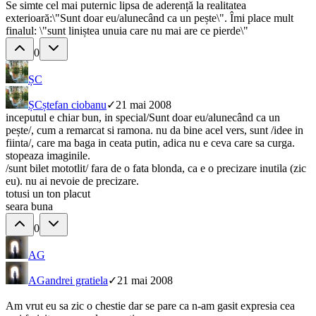
Se simte cel mai puternic lipsa de aderență la realitatea
exterioară:\"Sunt doar eu/alunecând ca un pește\". Îmi place mult
finalul: \"sunt liniștea unuia care nu mai are ce pierde\"
0
ȘC
ȘC
ștefan ciobanu
✓
21 mai 2008
inceputul e chiar bun, in special/Sunt doar eu/alunecând ca un
pește/, cum a remarcat si ramona. nu da bine acel vers, sunt /idee in
fiinta/, care ma baga in ceata putin, adica nu e ceva care sa curga.
stopeaza imaginile.
/sunt bilet mototlit/ fara de o fata blonda, ca e o precizare inutila (zic
eu). nu ai nevoie de precizare.
totusi un ton placut
seara buna
0
AG
AG
andrei gratiela
✓
21 mai 2008
Am vrut eu sa zic o chestie dar se pare ca n-am gasit expresia cea