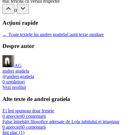
mai fericita cu versul respectiv
0
Acțiuni rapide
← Toate textele lui andrei gratiela
Caută texte similare
Despre autor
AG
andrei gratiela
@
andrei-gratiela
0
urmăritori
Vezi profilul
Alte texte de
andrei gratiela
Ei îmi spuneau doar femeie
0
aprecieri
0
comentarii
False întrebări filosofice adresate de Lola iubitului ei imaginar
0
aprecieri
0
comentarii
Îmi plac (1)