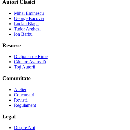
Autori Clasici
Mihai Eminescu
George Bacovia
Lucian Blaga
Tudor Arghezi
Ion Barbu
Resurse
Dicționar de Rime
Căutare Avansată
Toți Autorii
Comunitate
Atelier
Concursuri
Revistă
Regulament
Legal
Despre Noi