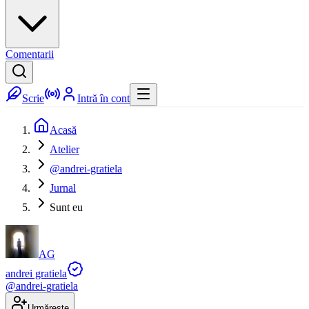
Comentarii
Scrie
Intră în cont
Acasă
Atelier
@andrei-gratiela
Jurnal
Sunt eu
AG
andrei gratiela
@
andrei-gratiela
Urmărește