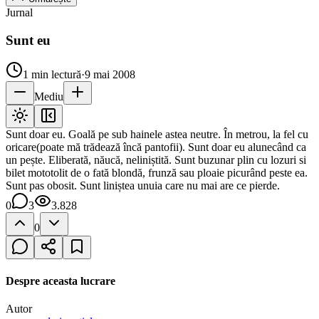
Jurnal
Sunt eu
1
min lectură
·
9 mai 2008
Mediu
Sunt doar eu. Goală pe sub hainele astea neutre. În metrou, la fel cu
oricare(poate mă trădează încă pantofii). Sunt doar eu alunecând ca
un pește. Eliberată, năucă, neliniștită. Sunt buzunar plin cu lozuri si
bilet mototolit de o fată blondă, frunză sau ploaie picurând peste ea.
Sunt pas obosit. Sunt liniștea unuia care nu mai are ce pierde.
0
3
3.828
0
Despre aceasta lucrare
Autor