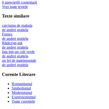
0
aprecieri
0
comentarii
Vezi toate textele
Texte similare
carciuma de mahala
de
andrei gratiela
Fumez
de
andrei gratiela
Rătăcește-mă
de
andrei gratiela
fata intr-un cub verde
de
andrei gratiela
un fel de matrimoniale
de
andrei gratiela
Curente Literare
Romantismul
Simbolismul
Modernismul
Expresionismul
Toate curentele