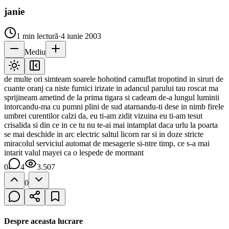
janie
1
min lectură
·
4 iunie 2003
Mediu
de multe ori simteam soarele hohotind camuflat tropotind in siruri de
cuante oranj ca niste furnici irizate in adancul parului tau roscat ma
sprijineam ametind de la prima tigara si cadeam de-a lungul luminii
intorcandu-ma cu pumni plini de sud atarnandu-ti dese in nimb firele
umbrei curentilor calzi da, eu ti-am zidit vizuina eu ti-am tesut
crisalida si din ce in ce tu nu te-ai mai intamplat daca urlu la poarta
se mai deschide in arc electric saltul licorn rar si in doze stricte
miracolul serviciul automat de mesagerie si-ntre timp, ce s-a mai
intarit valul mayei ca o lespede de mormant
0
4
3.507
0
Despre aceasta lucrare