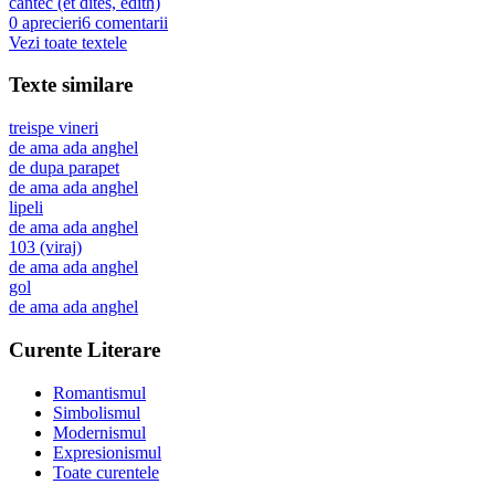
cantec (et dites, edith)
0
aprecieri
6
comentarii
Vezi toate textele
Texte similare
treispe vineri
de
ama ada anghel
de dupa parapet
de
ama ada anghel
lipeli
de
ama ada anghel
103 (viraj)
de
ama ada anghel
gol
de
ama ada anghel
Curente Literare
Romantismul
Simbolismul
Modernismul
Expresionismul
Toate curentele