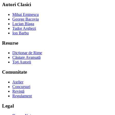
Autori Clasici
Mihai Eminescu
George Bacovia
Lucian Blaga
Tudor Arghezi
Ion Barbu
Resurse
Dicționar de Rime
Căutare Avansată
Toți Autorii
Comunitate
Atelier
Concursuri
Revistă
Regulament
Legal