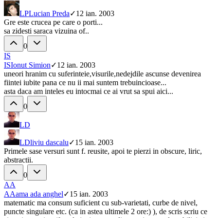
LP
Lucian Preda
✓
12 ian. 2003
Gre este crucea pe care o porti...
sa zidesti saraca vizuina of..
0
IS
IS
Ionut Simion
✓
12 ian. 2003
uneori hranim cu suferinteie,visurile,nedejdile ascunse devenirea
fiintei iubite pana ce nu ii mai suntem trebuincioase...
asta daca am inteles eu intocmai ce ai vrut sa spui aici...
0
LD
LD
liviu dascalu
✓
15 ian. 2003
Primele sase versuri sunt f. reusite, apoi te pierzi in obscure, liric,
abstractii.
0
AA
AA
ama ada anghel
✓
15 ian. 2003
matematic ma consum suficient cu sub-varietati, curbe de nivel,
puncte singulare etc. (ca in astea ultimele 2 ore:) ), de scris scriu ce