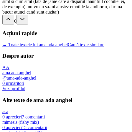
simt si cum simt (fata de janie care a disparut inauntrul cochiliei ei,
de exemplu). nu vreau sa-mi ajustez emotiile la auditoriu, dar ma
bucur atunci cand sunt auzita:)
0
Acțiuni rapide
← Toate textele lui ama ada anghel
Caută texte similare
Despre autor
AA
ama ada anghel
@
ama-ada-anghel
0
urmăritori
Vezi profilul
Alte texte de
ama ada anghel
asa
0
aprecieri
7
comentarii
mimesis (fishy mix)
0
aprecieri
15
comentarii