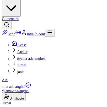
Comentarii
Scrie
Intră în cont
Acasă
Atelier
@ama-ada-anghel
Jurnal
janie
AA
ama ada anghel
@
ama-ada-anghel
Urmărește
Jurnal