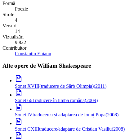
Formă
Poezie
Strofe
4
Versuri
14
Vizualizări
9.822
Contribuitor
Constantin Enianu
Alte opere de
William Shakespeare
Sonet XVIII
(traducere de Sârb Olimpia)
(
2011
)
Sonet 66
Traducere în limba română
(
2009
)
Sonet IV
traducerea și adaptarea de Ionuț Popa
(
2008
)
Sonet CXIII
traducere/adaptare de Cristian Vasiliu
(
2008
)