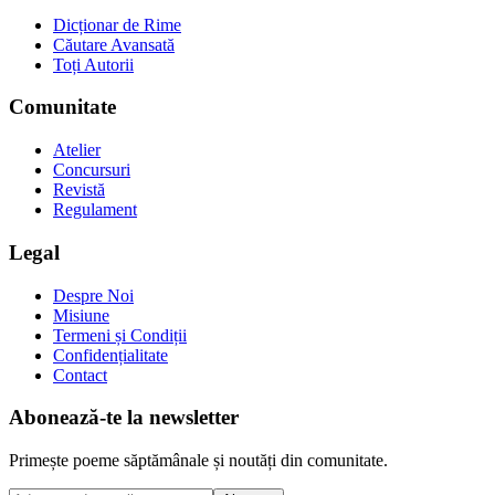
Dicționar de Rime
Căutare Avansată
Toți Autorii
Comunitate
Atelier
Concursuri
Revistă
Regulament
Legal
Despre Noi
Misiune
Termeni și Condiții
Confidențialitate
Contact
Abonează-te la newsletter
Primește poeme săptămânale și noutăți din comunitate.