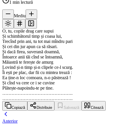
1
min lectură
Mediu
O, tu, copile drag care supui
Și schimbătorul timp și coasa lui,
Trecînd prin ani, tu tot mai mîndru pari
Și cei din jur apun ca să răsari.
Și dacă firea, suverană doamnă,
Întoarce anii tăi cînd se întoamnă,
Măiastră te ferește de amurg
Lovind și-n timp și-n clipele ce-l scurg.
Îi ești pe plac, dar fii cu mintea trează :
Ea ține-n loc comoara, n-o păstrează !
Și cînd va cere ce i se cuvine
Plătește-napoindu-te pe tine.
……………………………………….
……………………………………….
Copiază
Distribuie
Salvează
Citează
Anterior