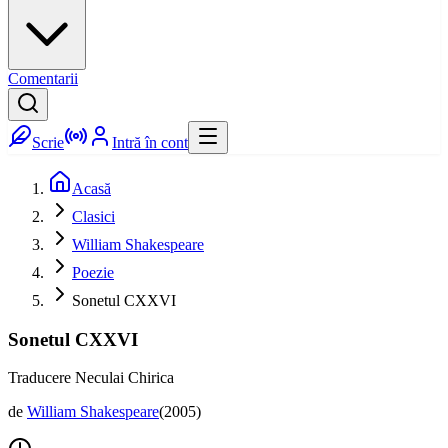
Comentarii
Scrie
Intră în cont
Acasă
Clasici
William Shakespeare
Poezie
Sonetul CXXVI
Sonetul CXXVI
Traducere Neculai Chirica
de
William Shakespeare
(
2005
)