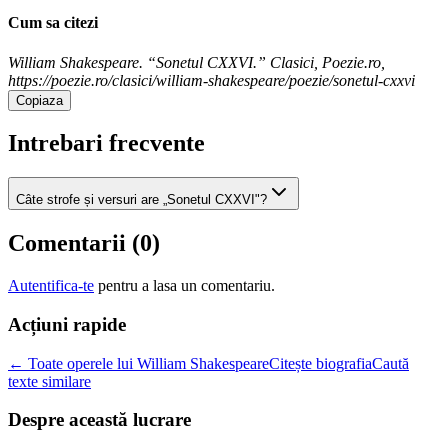
Cum sa citezi
William Shakespeare. “Sonetul CXXVI.” Clasici, Poezie.ro,
https://poezie.ro/clasici/william-shakespeare/poezie/sonetul-cxxvi
Copiaza
Intrebari frecvente
Câte strofe și versuri are „Sonetul CXXVI"?
Comentarii (
0
)
Autentifica-te
pentru a lasa un comentariu.
Acțiuni rapide
← Toate operele lui William Shakespeare
Citește biografia
Caută
texte similare
Despre această lucrare