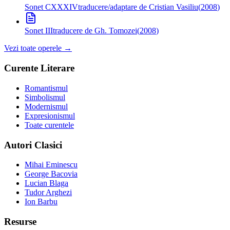
Sonet CXXXIV
traducere/adaptare de Cristian Vasiliu
(
2008
)
Sonet III
traducere de Gh. Tomozei
(
2008
)
Vezi toate operele →
Curente Literare
Romantismul
Simbolismul
Modernismul
Expresionismul
Toate curentele
Autori Clasici
Mihai Eminescu
George Bacovia
Lucian Blaga
Tudor Arghezi
Ion Barbu
Resurse