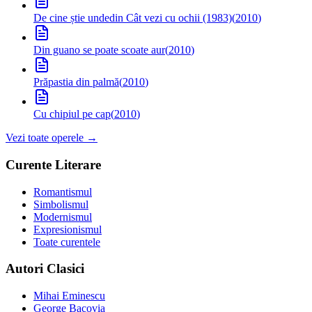
De cine știe unde
din Cât vezi cu ochii (1983)
(
2010
)
Din guano se poate scoate aur
(
2010
)
Prăpastia din palmă
(
2010
)
Cu chipiul pe cap
(
2010
)
Vezi toate operele →
Curente Literare
Romantismul
Simbolismul
Modernismul
Expresionismul
Toate curentele
Autori Clasici
Mihai Eminescu
George Bacovia