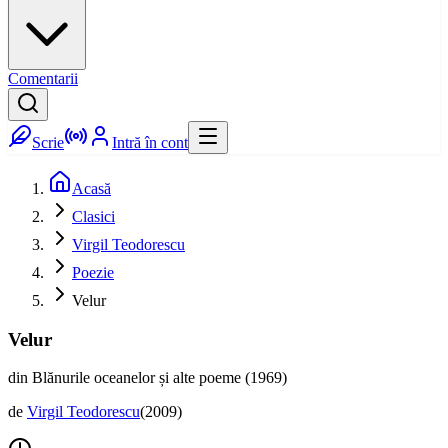
Comentarii
Scrie
Intră în cont
Acasă
Clasici
Virgil Teodorescu
Poezie
Velur
Velur
din Blănurile oceanelor și alte poeme (1969)
de
Virgil Teodorescu
(
2009
)