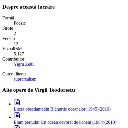
Despre această lucrare
Formă
Poezie
Strofe
2
Versuri
12
Vizualizări
5.127
Contribuitor
Yigru Zeltil
Curent literar
suprarealism
Alte opere de
Virgil Teodorescu
Litera obsedantă
din Blănurile oceanelor (1945)
(
2010
)
Eram pertu
din Un ocean devorat de licheni (1984)
(
2010
)