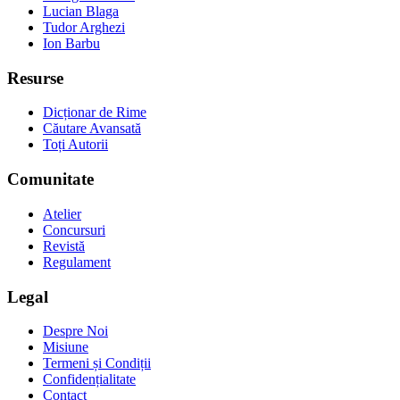
Lucian Blaga
Tudor Arghezi
Ion Barbu
Resurse
Dicționar de Rime
Căutare Avansată
Toți Autorii
Comunitate
Atelier
Concursuri
Revistă
Regulament
Legal
Despre Noi
Misiune
Termeni și Condiții
Confidențialitate
Contact