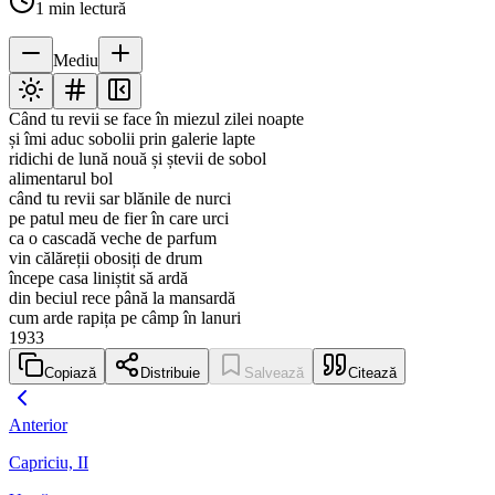
1
min lectură
Mediu
Când tu revii se face în miezul zilei noapte
și îmi aduc sobolii prin galerie lapte
ridichi de lună nouă și ștevii de sobol
alimentarul bol
când tu revii sar blănile de nurci
pe patul meu de fier în care urci
ca o cascadă veche de parfum
vin călăreții obosiți de drum
începe casa liniștit să ardă
din beciul rece până la mansardă
cum arde rapița pe câmp în lanuri
1933
Copiază
Distribuie
Salvează
Citează
Anterior
Capriciu, II