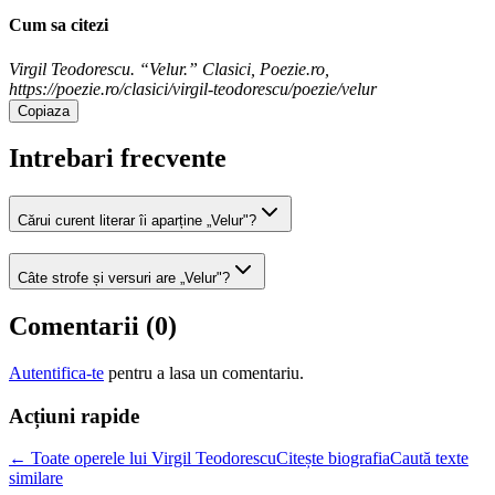
Cum sa citezi
Virgil Teodorescu. “Velur.” Clasici, Poezie.ro,
https://poezie.ro/clasici/virgil-teodorescu/poezie/velur
Copiaza
Intrebari frecvente
Cărui curent literar îi aparține „Velur"?
Câte strofe și versuri are „Velur"?
Comentarii (
0
)
Autentifica-te
pentru a lasa un comentariu.
Acțiuni rapide
← Toate operele lui Virgil Teodorescu
Citește biografia
Caută texte
similare