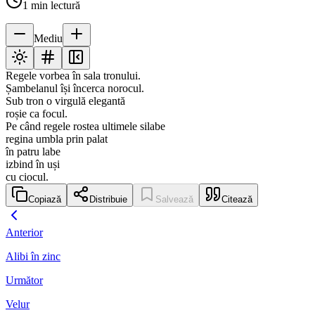
1
min lectură
Mediu
Regele vorbea în sala tronului.
Șambelanul își încerca norocul.
Sub tron o virgulă elegantă
roșie ca focul.
Pe când regele rostea ultimele silabe
regina umbla prin palat
în patru labe
izbind în uși
cu ciocul.
Copiază
Distribuie
Salvează
Citează
Anterior
Alibi în zinc
Următor
Velur