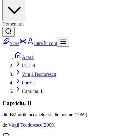
Comentarii
Scrie
Intră în cont
Acasă
Clasici
Virgil Teodorescu
Poezie
Capriciu, II
Capriciu, II
din Blănurile oceanelor și alte poeme (1969)
de
Virgil Teodorescu
(
2009
)