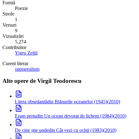
Formă
Poezie
Strofe
1
Versuri
9
Vizualizări
5.274
Contribuitor
Yigru Zeltil
Curent literar
suprarealism
Alte opere de
Virgil Teodorescu
Litera obsedantă
din Blănurile oceanelor (1945)
(
2010
)
Eram pertu
din Un ocean devorat de licheni (1984)
(
2010
)
De cine știe unde
din Cât vezi cu ochii (1983)
(
2010
)