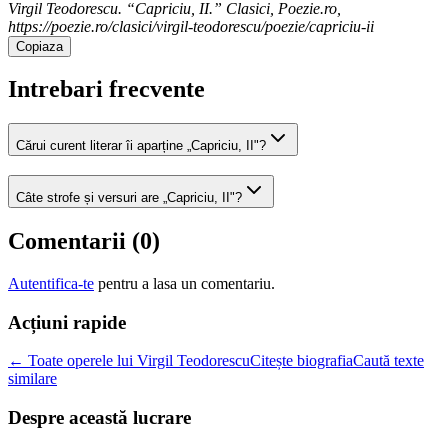
Virgil Teodorescu. “Capriciu, II.” Clasici, Poezie.ro,
https://poezie.ro/clasici/virgil-teodorescu/poezie/capriciu-ii
Copiaza
Intrebari frecvente
Cărui curent literar îi aparține „Capriciu, II"?
Câte strofe și versuri are „Capriciu, II"?
Comentarii (
0
)
Autentifica-te
pentru a lasa un comentariu.
Acțiuni rapide
← Toate operele lui Virgil Teodorescu
Citește biografia
Caută texte
similare
Despre această lucrare