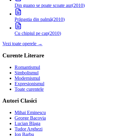
Din guano se poate scoate aur
(
2010
)
Prăpastia din palmă
(
2010
)
Cu chipiul pe cap
(
2010
)
Vezi toate operele →
Curente Literare
Romantismul
Simbolismul
Modernismul
Expresionismul
Toate curentele
Autori Clasici
Mihai Eminescu
George Bacovia
Lucian Blaga
Tudor Arghezi
Ion Barbu