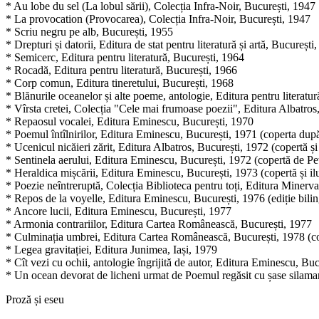
* Au lobe du sel (La lobul sării), Colecția Infra-Noir, București, 1947
* La provocation (Provocarea), Colecția Infra-Noir, București, 1947
* Scriu negru pe alb, București, 1955
* Drepturi și datorii, Editura de stat pentru literatură și artă, București
* Semicerc, Editura pentru literatură, București, 1964
* Rocadă, Editura pentru literatură, București, 1966
* Corp comun, Editura tineretului, București, 1968
* Blănurile oceanelor și alte poeme, antologie, Editura pentru literatu
* Vîrsta cretei, Colecția "Cele mai frumoase poezii", Editura Albatros
* Repaosul vocalei, Editura Eminescu, București, 1970
* Poemul întîlnirilor, Editura Eminescu, București, 1971 (coperta după
* Ucenicul nicăieri zărit, Editura Albatros, București, 1972 (copertă și
* Sentinela aerului, Editura Eminescu, București, 1972 (copertă de Pe
* Heraldica mișcării, Editura Eminescu, București, 1973 (copertă și il
* Poezie neîntreruptă, Colecția Biblioteca pentru toți, Editura Minerv
* Repos de la voyelle, Editura Eminescu, București, 1976 (ediție bil
* Ancore lucii, Editura Eminescu, București, 1977
* Armonia contrariilor, Editura Cartea Românească, București, 1977
* Culminația umbrei, Editura Cartea Românească, București, 1978 (c
* Legea gravitației, Editura Junimea, Iași, 1979
* Cît vezi cu ochii, antologie îngrijită de autor, Editura Eminescu, Bu
* Un ocean devorat de licheni urmat de Poemul regăsit cu șase silam
Proză și eseu