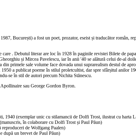
1987, București) a fost un poet, prozator, eseist și traducător român, r
pe care . Debutul literar are loc în 1928 în paginile revistei Bilete de 
orghiu și Mircea Pavelescu, iar în anii '40 se alătură celui de-al doile
a din primele sale volume face dovada unui suprarealism destul de apropia
i 1950 a publicat poeme în stilul proletcultist, dar spre sfârșitul anilor 1
indu-se în stil de autori precum Nichita Stănescu.
me Apollinaire sau George Gordon Byron.
i, 1940 (exemplar unic cu stilamancii de Dolfi Trost, ilustrat cu harta L
(manuscris, în colaborare cu Dolfi Trost și Paul Păun)
uă reproduceri de Wolfgang Paalen)
aje după un brevet de Paul Păun)