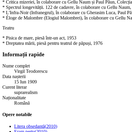
* Critica mizeriei, în colaborare cu Gellu Naum și Paul Păun, Colecția
* Spectrul longevității. 122 de cadavre, în colaborare cu Gellu Naum, 
* L'Infra-Noir (Infranegrul), în colaborare cu Gherasim Luca, Paul Pău
* Éloge de Malombre (Elogiul Malombrei), în colaborare cu Gellu Nau
Teatru
* Pisica de mare, piesă într-un act, 1953
* Dreptatea mării, piesă pentru teatrul de păpuși, 1976
Informații rapide
Nume complet
Virgil Teodorescu
Data nașterii
15 Iun 1909
Curent literar
suprarealism
Naționalitate
Română
Opere notabile
Litera obsedantă
(
2010
)
Eram pertu
(
2010
)