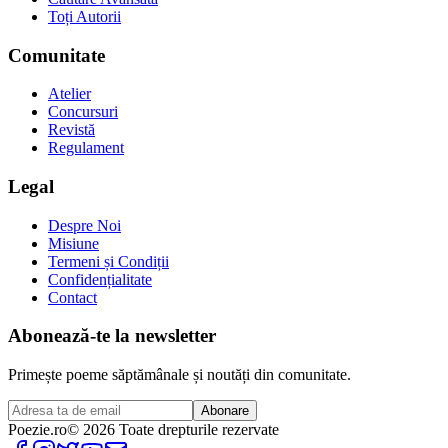
Toți Autorii
Comunitate
Atelier
Concursuri
Revistă
Regulament
Legal
Despre Noi
Misiune
Termeni și Condiții
Confidențialitate
Contact
Abonează-te la newsletter
Primește poeme săptămânale și noutăți din comunitate.
Abonare
Poezie
.ro
© 2026 Toate drepturile rezervate