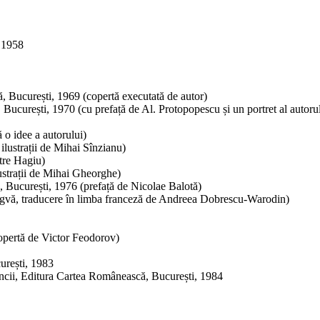
, 1958
ră, București, 1969 (copertă executată de autor)
, București, 1970 (cu prefață de Al. Protopopescu și un portret al auto
 o idee a autorului)
 ilustrații de Mihai Sînzianu)
tre Hagiu)
ustrații de Mihai Gheorghe)
a, București, 1976 (prefață de Nicolae Balotă)
ingvă, traducere în limba franceză de Andreea Dobrescu-Warodin)
opertă de Victor Feodorov)
curești, 1983
ancii, Editura Cartea Românească, București, 1984