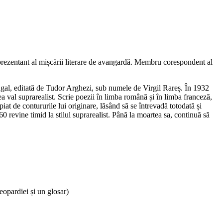
eprezentant al mișcării literare de avangardă. Membru corespondent al
papagal, editată de Tudor Arghezi, sub numele de Virgil Rareș. În 1932
a val suprarealist. Scrie poezii în limba română și în limba franceză,
t de contururile lui originare, lăsând să se întrevadă totodată și
960 revine timid la stilul suprarealist. Până la moartea sa, continuă să
eopardiei și un glosar)