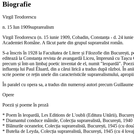
Biografie
Virgil Teodorescu
n. 15 Iun 1909
suprarealism
Virgil Teodorescu (n. 15 iunie 1909, Cobadin, Constanța - d. 24 iunie 
Academiei Române. A făcut parte din grupul suprarealist român.
S-a înscris în 1928 la Facultatea de Litere și Filozofie din București, 
editează la Constanța revista de avangardă Liceu, împreună cu Tașcu Ghe
precum și într-un limbaj poetic inventat de el, numit "leopardă". Poezi
influența lui Paul Éluard, din a cărui lirică a tradus după război. În ani
scrie poeme ce rețin unele din caracteristicile suprarealismului, apropi
În paralel cu opera sa, a tradus din numeroși autori precum Guillau
Opere
Poezii și poeme în proză
* Poem în leopardă, Les Editions de L'oubli (Editura Uitării), Bucureșt
* Diamantul conduce mâinile, Colecția suprarealistă, București, 1940 
* Blănurile oceanelor, Colecția suprarealistă, București, 1945 (cu do
* Butelia de Leyda, Colecția suprarealistă, București, 1945 (cu 4 lov