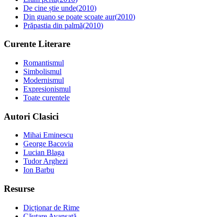
De cine știe unde
(
2010
)
Din guano se poate scoate aur
(
2010
)
Prăpastia din palmă
(
2010
)
Curente Literare
Romantismul
Simbolismul
Modernismul
Expresionismul
Toate curentele
Autori Clasici
Mihai Eminescu
George Bacovia
Lucian Blaga
Tudor Arghezi
Ion Barbu
Resurse
Dicționar de Rime
Căutare Avansată