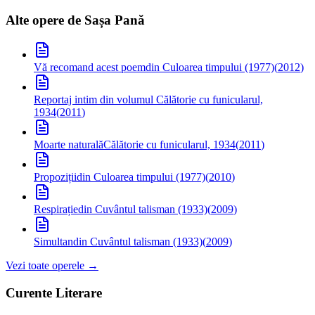
Alte opere de
Sașa Pană
Vă recomand acest poem
din Culoarea timpului (1977)
(
2012
)
Reportaj intim
din volumul Călătorie cu funicularul,
1934
(
2011
)
Moarte naturală
Călătorie cu funicularul, 1934
(
2011
)
Propoziții
din Culoarea timpului (1977)
(
2010
)
Respirație
din Cuvântul talisman (1933)
(
2009
)
Simultan
din Cuvântul talisman (1933)
(
2009
)
Vezi toate operele →
Curente Literare