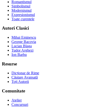
Romantismul
Simbolismul
Modernismul
Expresionismul
Toate curentele
Autori Clasici
Mihai Eminescu
George Bacovia
Lucian Blaga
Tudor Arghezi
Ion Barbu
Resurse
Dicționar de Rime
Căutare Avansată
Toți Autorii
Comunitate
Atelier
Concursuri