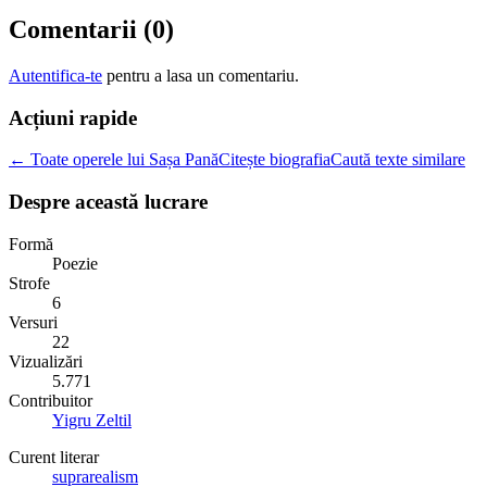
Comentarii (
0
)
Autentifica-te
pentru a lasa un comentariu.
Acțiuni rapide
← Toate operele lui Sașa Pană
Citește biografia
Caută texte similare
Despre această lucrare
Formă
Poezie
Strofe
6
Versuri
22
Vizualizări
5.771
Contribuitor
Yigru Zeltil
Curent literar
suprarealism