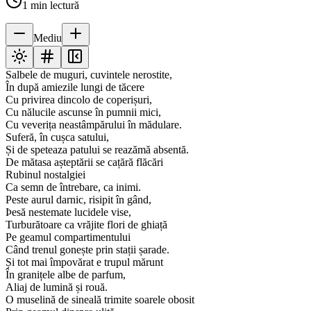
1
min lectură
Mediu
Salbele de muguri, cuvintele nerostite,
În după amiezile lungi de tăcere
Cu privirea dincolo de coperișuri,
Cu nălucile ascunse în pumnii mici,
Cu veverița neastâmpărului în mădulare.
Suferă, în cușca satului,
Și de speteaza patului se reazămă absentă.
De mătasa așteptării se cațără flăcări
Rubinul nostalgiei
Ca semn de întrebare, ca inimi.
Peste aurul darnic, risipit în gând,
Þesă nestemate lucidele vise,
Turburătoare ca vrăjite flori de ghiață
Pe geamul compartimentului
Când trenul gonește prin stații șarade.
Și tot mai împovărat e trupul mărunt
În granițele albe de parfum,
Aliaj de lumină și rouă.
O muselină de sineală trimite soarele obosit