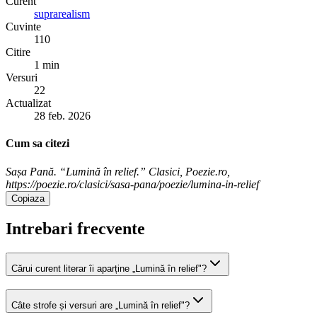
Curent
suprarealism
Cuvinte
110
Citire
1 min
Versuri
22
Actualizat
28 feb. 2026
Cum sa citezi
Sașa Pană. “Lumină în relief.” Clasici, Poezie.ro,
https://poezie.ro/clasici/sasa-pana/poezie/lumina-in-relief
Copiaza
Intrebari frecvente
Cărui curent literar îi aparține „Lumină în relief"?
Câte strofe și versuri are „Lumină în relief"?