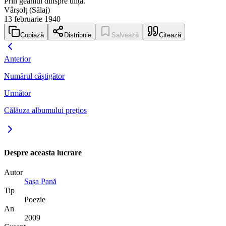
Prin geamul dinspre uliță.
Vârșolț (Sălaj)
13 februarie 1940
Copiază
Distribuie
Salvează
Citează
Anterior
Numărul câștigător
Următor
Călăuza albumului prețios
Despre aceasta lucrare
Autor
Sașa Pană
Tip
Poezie
An
2009