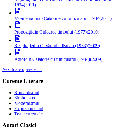
1934
(
2011
)
Moarte naturală
Călătorie cu funicularul, 1934
(
2011
)
Propoziții
din Culoarea timpului (1977)
(
2010
)
Respirație
din Cuvântul talisman (1933)
(
2009
)
Adio!
din Călătorie cu funicularul (1934)
(
2009
)
Vezi toate operele →
Curente Literare
Romantismul
Simbolismul
Modernismul
Expresionismul
Toate curentele
Autori Clasici