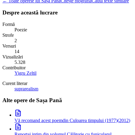
← Toate operele lui Sașa Pană
Citește biografia
Caută texte similare
Despre această lucrare
Formă
Poezie
Strofe
2
Versuri
14
Vizualizări
5.328
Contribuitor
Yigru Zeltil
Curent literar
suprarealism
Alte opere de
Sașa Pană
Vă recomand acest poem
din Culoarea timpului (1977)
(
2012
)
Reportaj intim
din volumul Călătorie cu funicularul,