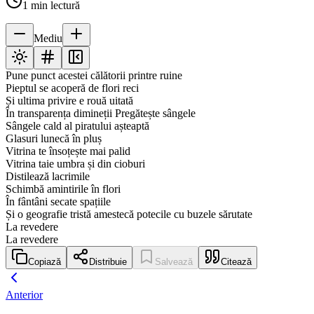
1
min lectură
Mediu
Pune punct acestei călătorii printre ruine
Pieptul se acoperă de flori reci
Și ultima privire e rouă uitată
În transparența dimineții Pregătește sângele
Sângele cald al piratului așteaptă
Glasuri lunecă în pluș
Vitrina te însoțește mai palid
Vitrina taie umbra și din cioburi
Distilează lacrimile
Schimbă amintirile în flori
În fântâni secate spațiile
Și o geografie tristă amestecă potecile cu buzele sărutate
La revedere
La revedere
Copiază
Distribuie
Salvează
Citează
Anterior