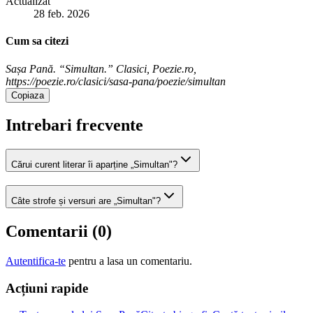
Actualizat
28 feb. 2026
Cum sa citezi
Sașa Pană. “Simultan.” Clasici, Poezie.ro,
https://poezie.ro/clasici/sasa-pana/poezie/simultan
Copiaza
Intrebari frecvente
Cărui curent literar îi aparține „Simultan"?
Câte strofe și versuri are „Simultan"?
Comentarii (
0
)
Autentifica-te
pentru a lasa un comentariu.
Acțiuni rapide