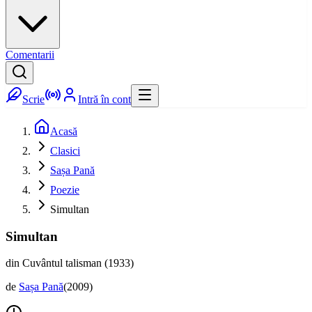
Comentarii
Scrie
Intră în cont
Acasă
Clasici
Sașa Pană
Poezie
Simultan
Simultan
din Cuvântul talisman (1933)
de
Sașa Pană
(
2009
)