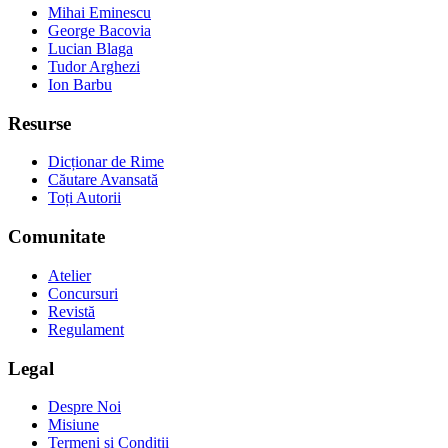
Mihai Eminescu
George Bacovia
Lucian Blaga
Tudor Arghezi
Ion Barbu
Resurse
Dicționar de Rime
Căutare Avansată
Toți Autorii
Comunitate
Atelier
Concursuri
Revistă
Regulament
Legal
Despre Noi
Misiune
Termeni și Condiții