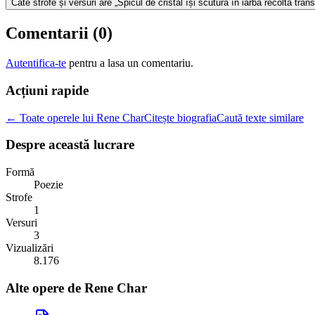
Câte strofe și versuri are „Spicul de cristal își scutură în iarbă recolta tra
Comentarii (
0
)
Autentifica-te
pentru a lasa un comentariu.
Acțiuni rapide
← Toate operele lui Rene Char
Citește biografia
Caută texte similare
Despre această lucrare
Formă
Poezie
Strofe
1
Versuri
3
Vizualizări
8.176
Alte opere de
Rene Char