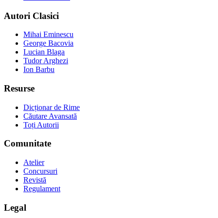
Autori Clasici
Mihai Eminescu
George Bacovia
Lucian Blaga
Tudor Arghezi
Ion Barbu
Resurse
Dicționar de Rime
Căutare Avansată
Toți Autorii
Comunitate
Atelier
Concursuri
Revistă
Regulament
Legal