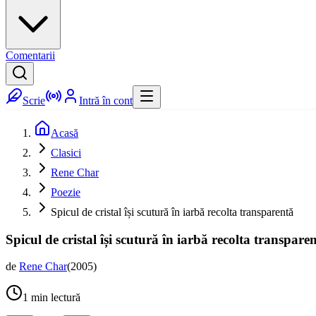
Comentarii
Scrie
Intră în cont
Acasă
Clasici
Rene Char
Poezie
Spicul de cristal își scutură în iarbă recolta transparentă
Spicul de cristal își scutură în iarbă recolta transpare
de
Rene Char
(
2005
)
1
min lectură