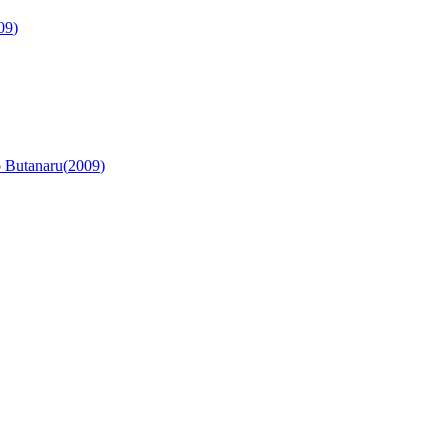
09
)
o Butanaru
(
2009
)