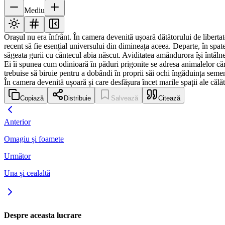
Mediu
Orașul nu era înfrânt. În camera devenită ușoară dătătorului de libertat
recent să fie esențial universului din dimineața aceea. Departe, în spat
săgeata gurii cu cântecul abia născut. Aviditatea amândurora își întâln
Ei îi spunea cum odinioară în păduri prigonite se adresa animalelor căr
trebuise să biruie pentru a dobândi în proprii săi ochi îngăduința seme
În camera devenită ușoară și care desfășura încet marile spații ale călăto
Copiază
Distribuie
Salvează
Citează
Anterior
Omagiu și foamete
Următor
Una și cealaltă
Despre aceasta lucrare