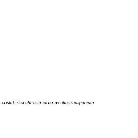
e-cristal-isi-scutura-in-iarba-recolta-transparenta