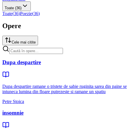
Toate
(36)
Toate
(
36
)
Poezie
(
36
)
Opere
Cele mai citite
Dupa despartire
Dupa despartire ramane o tristete de sabie ruginita sarea din paine se
intuneca lumina din floare putrezeste si ramane un spatiu
Petre Stoica
insomnie