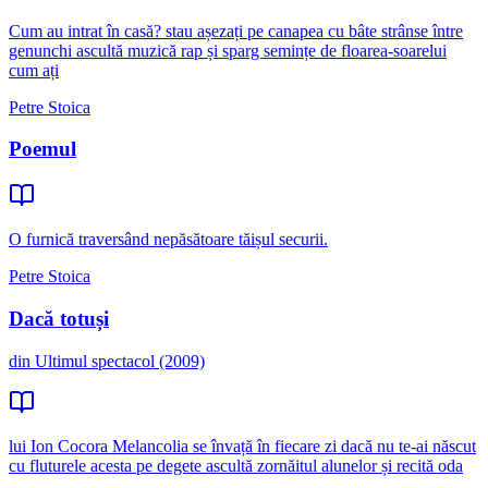
Cum au intrat în casă? stau așezați pe canapea cu bâte strânse între
genunchi ascultă muzică rap și sparg semințe de floarea-soarelui
cum ați
Petre Stoica
Poemul
O furnică traversând nepăsătoare tăișul securii.
Petre Stoica
Dacă totuși
din Ultimul spectacol (2009)
lui Ion Cocora Melancolia se învață în fiecare zi dacă nu te-ai născut
cu fluturele acesta pe degete ascultă zornăitul alunelor și recită oda