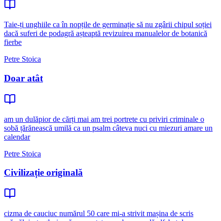
Taie-ți unghiile ca în nopțile de germinație să nu zgârii chipul soției
dacă suferi de podagră așteaptă revizuirea manualelor de botanică
fierbe
Petre Stoica
Doar atât
am un dulăpior de cărți mai am trei portrete cu priviri criminale o
sobă țărănească umilă ca un psalm câteva nuci cu miezuri amare un
calendar
Petre Stoica
Civilizație originală
cizma de cauciuc numărul 50 care mi-a strivit mașina de scris