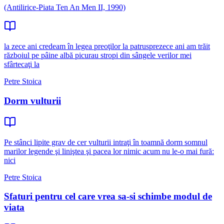
(Antilirice-Piata Ten An Men II, 1990)
la zece ani credeam în legea preoţilor la patrusprezece ani am trăit
războiul pe pâine albă picurau stropi din sângele verilor mei
sfârtecaţi la
Petre Stoica
Dorm vulturii
Pe stânci lipite grav de cer vulturii intraţi în toamnă dorm somnul
marilor legende şi liniştea şi pacea lor nimic acum nu le-o mai fură:
nici
Petre Stoica
Sfaturi pentru cel care vrea sa-si schimbe modul de
viata