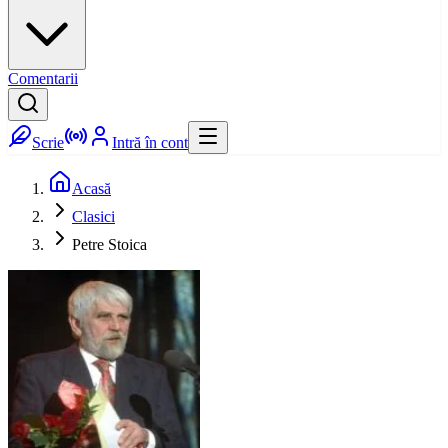
Comentarii
Scrie
Intră în cont
Acasă
Clasici
Petre Stoica