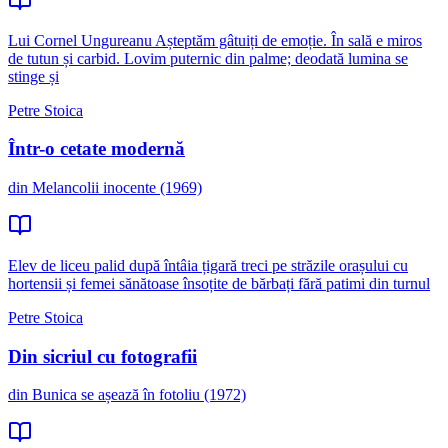
Lui Cornel Ungureanu Așteptăm gâtuiți de emoție. În sală e miros
de tutun și carbid. Lovim puternic din palme; deodată lumina se
stinge și
Petre Stoica
Într-o cetate modernă
din Melancolii inocente (1969)
Elev de liceu palid după întâia țigară treci pe străzile orașului cu
hortensii și femei sănătoase însoțite de bărbați fără patimi din turnul
Petre Stoica
Din sicriul cu fotografii
din Bunica se așează în fotoliu (1972)