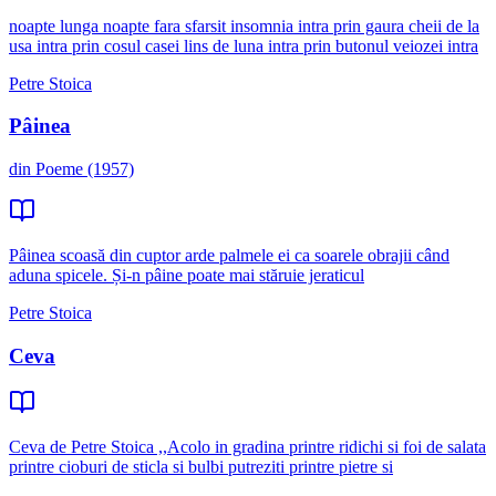
noapte lunga noapte fara sfarsit insomnia intra prin gaura cheii de la
usa intra prin cosul casei lins de luna intra prin butonul veiozei intra
Petre Stoica
Pâinea
din Poeme (1957)
Pâinea scoasă din cuptor arde palmele ei ca soarele obrajii când
aduna spicele. Și-n pâine poate mai stăruie jeraticul
Petre Stoica
Ceva
Ceva de Petre Stoica ,,Acolo in gradina printre ridichi si foi de salata
printre cioburi de sticla si bulbi putreziti printre pietre si