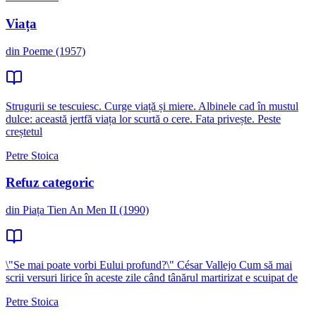
Viața
din Poeme (1957)
Strugurii se tescuiesc. Curge viață și miere. Albinele cad în mustul
dulce: această jertfă viața lor scurtă o cere. Fata privește. Peste
creștetul
Petre Stoica
Refuz categoric
din Piața Tien An Men II (1990)
\"Se mai poate vorbi Eului profund?\" César Vallejo Cum să mai
scrii versuri lirice în aceste zile când tânărul martirizat e scuipat de
Petre Stoica