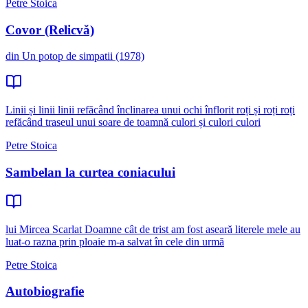
Petre Stoica
Covor (Relicvă)
din Un potop de simpatii (1978)
Linii și linii linii refăcând înclinarea unui ochi înflorit roți și roți roți
refăcând traseul unui soare de toamnă culori și culori culori
Petre Stoica
Sambelan la curtea coniacului
lui Mircea Scarlat Doamne cât de trist am fost aseară literele mele au
luat-o razna prin ploaie m-a salvat în cele din urmă
Petre Stoica
Autobiografie