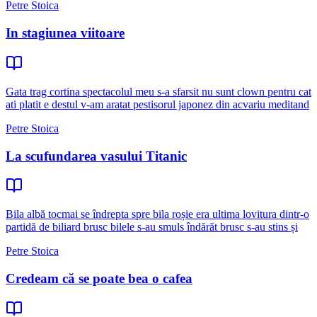
Petre Stoica
In stagiunea viitoare
Gata trag cortina spectacolul meu s-a sfarsit nu sunt clown pentru cat
ati platit e destul v-am aratat pestisorul japonez din acvariu meditand
Petre Stoica
La scufundarea vasului Titanic
Bila albă tocmai se îndrepta spre bila roșie era ultima lovitura dintr-o
partidă de biliard brusc bilele s-au smuls îndărăt brusc s-au stins și
Petre Stoica
Credeam că se poate bea o cafea