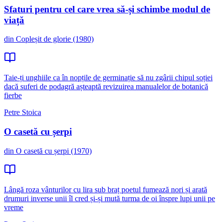
Sfaturi pentru cel care vrea să-și schimbe modul de
viață
din Copleșit de glorie (1980)
Taie-ți unghiile ca în nopțile de germinație să nu zgârii chipul soției
dacă suferi de podagră așteaptă revizuirea manualelor de botanică
fierbe
Petre Stoica
O casetă cu șerpi
din O casetă cu șerpi (1970)
Lângă roza vânturilor cu lira sub braț poetul fumează nori și arată
drumuri inverse unii îl cred și-și mută turma de oi înspre lupi unii pe
vreme