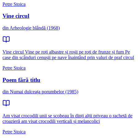
Petre Stoica
Vine circul
din Arheologie blândă (1968)
Vine circul Vine pe roți albastre și roșii pe roți de frunze și fum Pe
case din scânduri cenușii pe nave înaintând prin valuri de praf circul
Petre Stoica
Poem fără titlu
din Numai dulceața porumbelor (1985)
Am visat crocodili unii se scobeau în dinți alții priveau o rachetă de
croazieră am visat crocodili verticali și melancolici
Petre Stoica