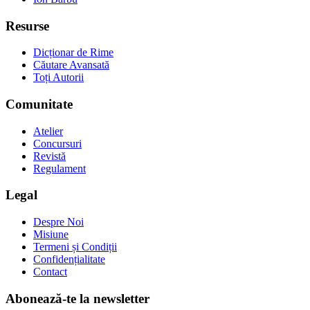
Resurse
Dicționar de Rime
Căutare Avansată
Toți Autorii
Comunitate
Atelier
Concursuri
Revistă
Regulament
Legal
Despre Noi
Misiune
Termeni și Condiții
Confidențialitate
Contact
Abonează-te la newsletter