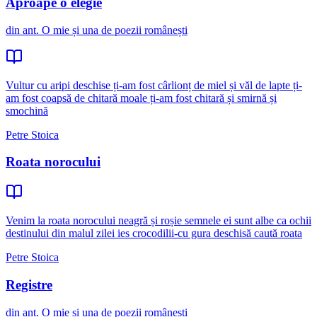
Aproape o elegie
din ant. O mie și una de poezii românești
Vultur cu aripi deschise ți-am fost cârlionț de miel și văl de lapte ți-
am fost coapsă de chitară moale ți-am fost chitară și smirnă și
smochină
Petre Stoica
Roata norocului
Venim la roata norocului neagră și roșie semnele ei sunt albe ca ochii
destinului din malul zilei ies crocodilii-cu gura deschisă caută roata
Petre Stoica
Registre
din ant. O mie și una de poezii românești