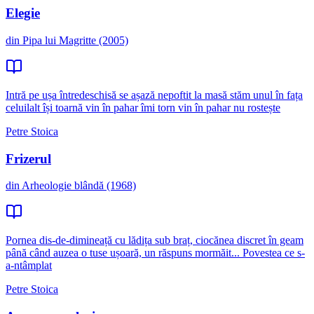
Elegie
din Pipa lui Magritte (2005)
Intră pe ușa întredeschisă se așază nepoftit la masă stăm unul în fața
celuilalt își toarnă vin în pahar îmi torn vin în pahar nu rostește
Petre Stoica
Frizerul
din Arheologie blândă (1968)
Pornea dis-de-dimineață cu lădița sub braț, ciocănea discret în geam
până când auzea o tuse ușoară, un răspuns mormăit... Povestea ce s-
a-ntâmplat
Petre Stoica