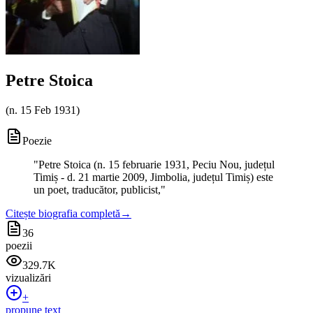
Petre Stoica
(
n. 15 Feb 1931
)
Poezie
"
Petre Stoica (n. 15 februarie 1931, Peciu Nou, județul
Timiș - d. 21 martie 2009, Jimbolia, județul Timiș) este
un poet, traducător, publicist,
"
Citește biografia completă
→
36
poezii
329.7K
vizualizări
+
propune text