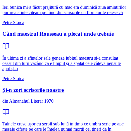
Ieri bunica mi-a făcut prăjitură cu mac era duminică ziua amintirilor
pururea sfinte citeam pe rând din scrisorile cu flori aurite reiese că
Petre Stoica
Când maestrul Rousseau a plecat unde trebuie
În ultima zi a sfintelor sale geneze iubitul maestru și-a consultat
ceasul din turn văzând că e timpul și-a spălat cele câteva pensule
apoi și-a
Petre Stoica
Și-n zori scrisorile noastre
din Almanahul Literar 1970
Tainele cresc ușor cu șerpii sub lună în timp ce umbra scrie pe ape
mesaje cifrate pe care le înțeleg numai morții cei tineri da în