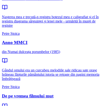
Nașterea mea e trecută-n registru botezul meu e caligrafiat și el în
registru diagrama sârguinței și lenei mele - urmărită în munți de
registre
Petre Stoica
Anno MMCI
din Numai dulceața porumbelor (1985)
Gândul omului era un curcubeu melodiile sale ridicau sate orașe
hrăneau făpturile pământului istoria se retrage din pagini memoria
îmbrățișează
Petre Stoica
De pe vremea filmului mut