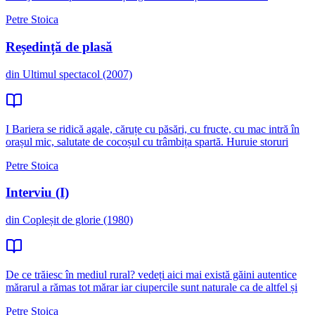
Petre Stoica
Reședință de plasă
din Ultimul spectacol (2007)
I Bariera se ridică agale, căruțe cu păsări, cu fructe, cu mac intră în
orașul mic, salutate de cocoșul cu trâmbița spartă. Huruie storuri
Petre Stoica
Interviu (I)
din Copleșit de glorie (1980)
De ce trăiesc în mediul rural? vedeți aici mai există găini autentice
mărarul a rămas tot mărar iar ciupercile sunt naturale ca de altfel și
Petre Stoica