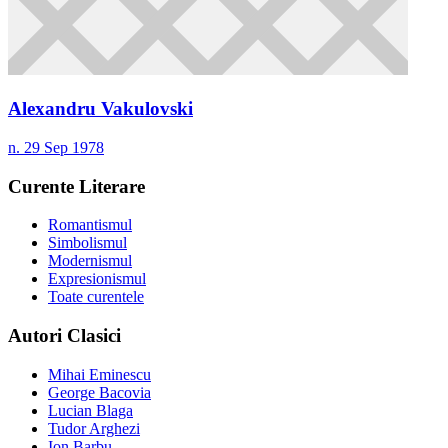
Alexandru Vakulovski
n. 29 Sep 1978
Curente Literare
Romantismul
Simbolismul
Modernismul
Expresionismul
Toate curentele
Autori Clasici
Mihai Eminescu
George Bacovia
Lucian Blaga
Tudor Arghezi
Ion Barbu