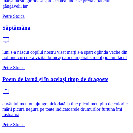
mărșăluiește glorioasă spre cetatea unde se predă alfabetul
gângăvelii iar
Petre Stoica
Săptămâna
luni s-a născut copilul nostru visat marți s-a spart oglinda veche din
hol miercuri ne-a vizitat bunica(i-am cumpărat sirocol) joi am făcut
Petre Stoica
Poem de iarnă și în același timp de dragoste
cuvântul meu nu ajunge niciodată la tine plicul meu plin de culorile
mării picură negura pe toate indicatoarele drumurilor furtuna îmi
răstoarnă
Petre Stoica