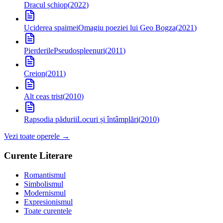
Dracul șchiop
(
2022
)
Uciderea spaimei
Omagiu poeziei lui Geo Bogza
(
2021
)
Pierderile
Pseudospleenuri
(
2011
)
Creion
(
2011
)
Alt ceas trist
(
2010
)
Rapsodia pădurii
Locuri și întâmplări
(
2010
)
Vezi toate operele →
Curente Literare
Romantismul
Simbolismul
Modernismul
Expresionismul
Toate curentele