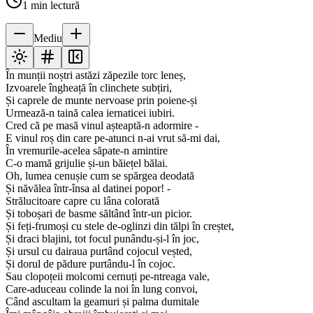
1
min lectură
Mediu
În munții noștri astăzi zăpezile torc leneș,
Izvoarele îngheață în clinchete subțiri,
Și caprele de munte nervoase prin poiene-și
Urmează-n taină calea iernaticei iubiri.
Cred că pe masă vinul așteaptă-n adormire -
E vinul roș din care pe-atunci n-ai vrut să-mi dai,
În vremurile-acelea săpate-n amintire
C-o mamă grijulie și-un băiețel bălai.
Oh, lumea cenușie cum se spărgea deodată
Și năvălea într-însa al datinei popor! -
Strălucitoare capre cu lâna colorată
Și toboșari de basme săltând într-un picior.
Și feți-frumoși cu stele de-oglinzi din tălpi în creștet,
Și draci blajini, tot focul punându-și-l în joc,
Și ursul cu dairaua purtând cojocul veșted,
Și dorul de pădure purtându-l în cojoc.
Sau clopoțeii molcomi cernuți pe-ntreaga vale,
Care-aduceau colinde la noi în lung convoi,
Când ascultam la geamuri și palma dumitale