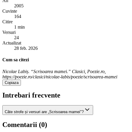
An
2005
Cuvinte
164
Citire
1 min
Versuri
24
Actualizat
28 feb. 2026
Cum sa citezi
Nicolae Labiș. “Scrisoarea mamei.” Clasici, Poezie.ro,
https://poezie.ro/clasici/nicolae-labis/poezie/scrisoarea-mamei
Copiaza
Intrebari frecvente
Câte strofe și versuri are „Scrisoarea mamei"?
Comentarii (
0
)