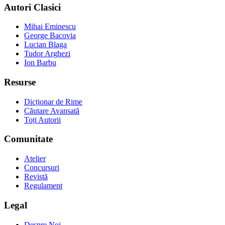
Autori Clasici
Mihai Eminescu
George Bacovia
Lucian Blaga
Tudor Arghezi
Ion Barbu
Resurse
Dicționar de Rime
Căutare Avansată
Toți Autorii
Comunitate
Atelier
Concursuri
Revistă
Regulament
Legal
Despre Noi