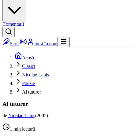
Comentarii
Scrie
Intră în cont
Acasă
Clasici
Nicolae Labiș
Poezie
Al tuturor
Al tuturor
de
Nicolae Labiș
(
2005
)
1
min lectură