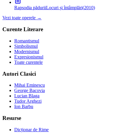
Rapsodia pădurii
Locuri și întâmplări
(
2010
)
Vezi toate operele →
Curente Literare
Romantismul
Simbolismul
Modernismul
Expresionismul
Toate curentele
Autori Clasici
Mihai Eminescu
George Bacovia
Lucian Blaga
Tudor Arghezi
Ion Barbu
Resurse
Dicționar de Rime