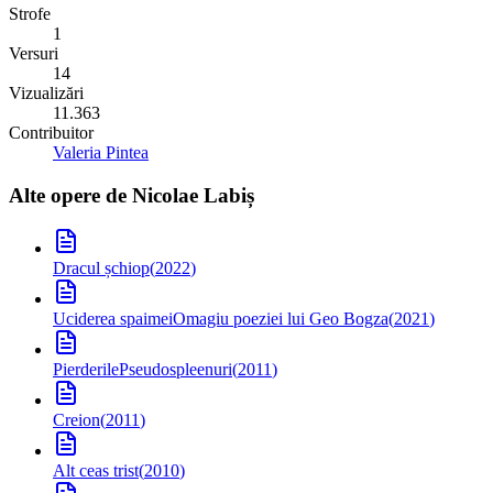
Strofe
1
Versuri
14
Vizualizări
11.363
Contribuitor
Valeria Pintea
Alte opere de
Nicolae Labiș
Dracul șchiop
(
2022
)
Uciderea spaimei
Omagiu poeziei lui Geo Bogza
(
2021
)
Pierderile
Pseudospleenuri
(
2011
)
Creion
(
2011
)
Alt ceas trist
(
2010
)