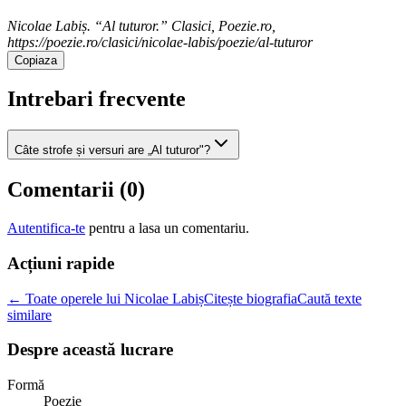
Nicolae Labiș. “Al tuturor.” Clasici, Poezie.ro,
https://poezie.ro/clasici/nicolae-labis/poezie/al-tuturor
Copiaza
Intrebari frecvente
Câte strofe și versuri are „Al tuturor"?
Comentarii (
0
)
Autentifica-te
pentru a lasa un comentariu.
Acțiuni rapide
← Toate operele lui Nicolae Labiș
Citește biografia
Caută texte
similare
Despre această lucrare
Formă
Poezie