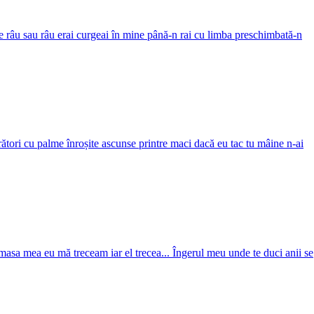
pe râu sau râu erai curgeai în mine până-n rai cu limba preschimbată-n
erători cu palme înroșite ascunse printre maci dacă eu tac tu mâine n-ai
masa mea eu mă treceam iar el trecea... Îngerul meu unde te duci anii se