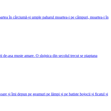
moartea în cârciumă-și umple paharul moartea-i pe câmpuri, moartea-i în
rati de-asa muste amare. O slujnica din secolul trecut se piaptana
are și îmi depun pe geamuri pe lămpi și pe batiste bojocii și ficatul și