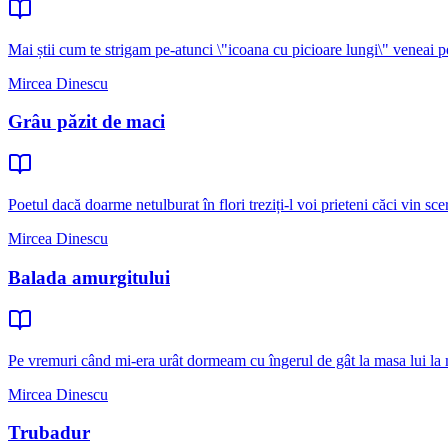
Mai știi cum te strigam pe-atunci \"icoana cu picioare lungi\" veneai 
Mircea Dinescu
Grâu păzit de maci
Poetul dacă doarme netulburat în flori treziți-l voi prieteni căci vin sc
Mircea Dinescu
Balada amurgitului
Pe vremuri când mi-era urât dormeam cu îngerul de gât la masa lui la 
Mircea Dinescu
Trubadur