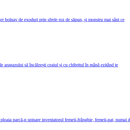
er bolnav de exoduri prin sfrele roz de săpun, și monstru mai sânt ce
le aragazului să încălzești ceaiul și cu chibritul în mână ezitând te
oaia parcă-n spinare inventatorul femeii-frânghie, femeii-pat, numai d