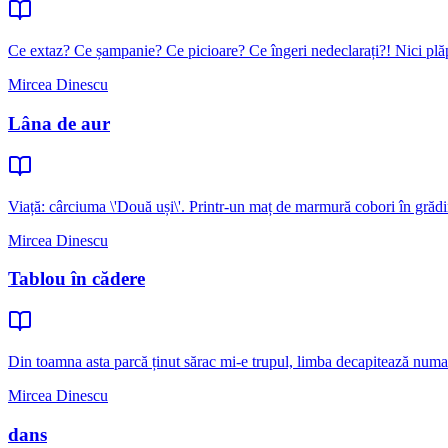
Ce extaz? Ce șampanie? Ce picioare? Ce îngeri nedeclarați?! Nici plă
Mircea Dinescu
Lâna de aur
Viață: cârciuma \'Două uși\'. Printr-un maț de marmură cobori în grădi
Mircea Dinescu
Tablou în cădere
Din toamna asta parcă ținut sărac mi-e trupul, limba decapitează numa
Mircea Dinescu
dans