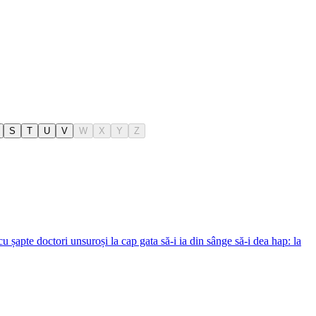
S
T
U
V
W
X
Y
Z
u șapte doctori unsuroși la cap gata să-i ia din sânge să-i dea hap: la