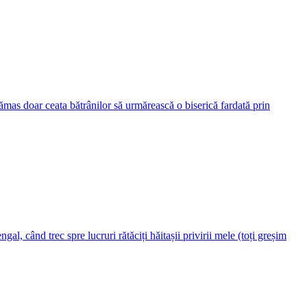
rămas doar ceata bătrânilor să urmărească o biserică fardată prin
gal, când trec spre lucruri rătăciți hăitașii privirii mele (toți greșim