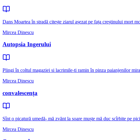
Dans Moartea în stradă citește ziarul așezat pe fața creștinului mort 
Mircea Dinescu
Autopsia Ingerului
Plingi în coltul magaziei si lacrimile-ti ramin în pinza paianjenilor mi
Mircea Dinescu
convalescența
Sînt o picatură umedă- mă zvănt la soare muște mă duc scîrbite pe picio
Mircea Dinescu