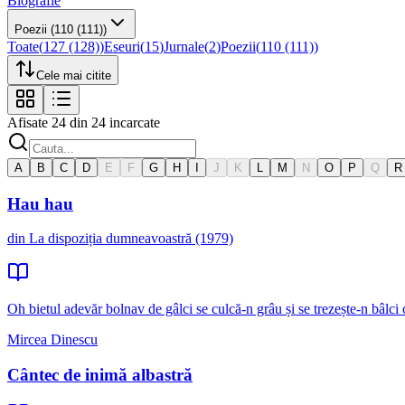
Biografie
Poezii
(110 (111))
Toate
(
127 (128)
)
Eseuri
(
15
)
Jurnale
(
2
)
Poezii
(
110 (111)
)
Cele mai citite
Afisate
24
din
24
incarcate
A
B
C
D
E
F
G
H
I
J
K
L
M
N
O
P
Q
R
Hau hau
din La dispoziția dumneavoastră (1979)
Oh bietul adevăr bolnav de gâlci se culcă-n grâu și se trezește-n bâlci c
Mircea Dinescu
Cântec de inimă albastră