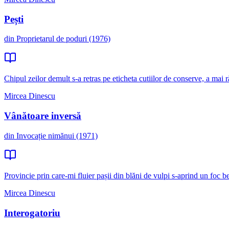
Pești
din Proprietarul de poduri (1976)
Chipul zeilor demult s-a retras pe eticheta cutiilor de conserve, a mai 
Mircea Dinescu
Vânătoare inversă
din Invocație nimănui (1971)
Provincie prin care-mi fluier pașii din blăni de vulpi s-aprind un foc ben
Mircea Dinescu
Interogatoriu