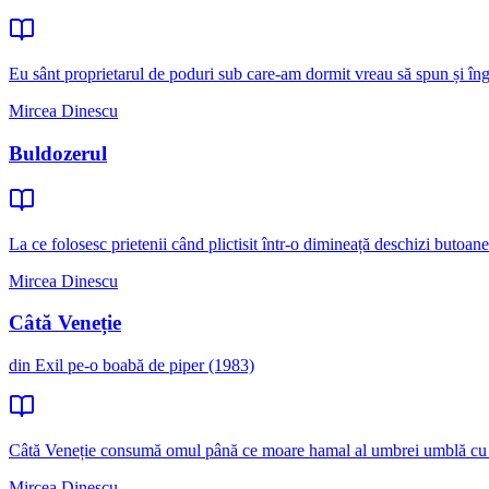
Eu sânt proprietarul de poduri sub care-am dormit vreau să spun și îng
Mircea Dinescu
Buldozerul
La ce folosesc prietenii când plictisit într-o dimineață deschizi butoane
Mircea Dinescu
Câtă Veneție
din Exil pe-o boabă de piper (1983)
Câtă Veneție consumă omul până ce moare hamal al umbrei umblă cu pl
Mircea Dinescu