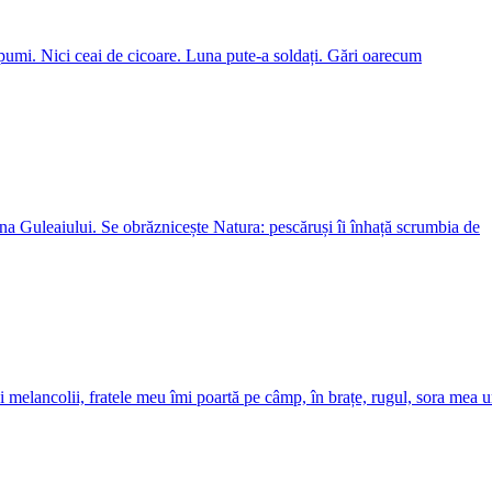
pumi. Nici ceai de cicoare. Luna pute-a soldați. Gări oarecum
na Guleaiului. Se obrăznicește Natura: pescăruși îi înhață scrumbia de
i melancolii, fratele meu îmi poartă pe câmp, în brațe, rugul, sora mea 