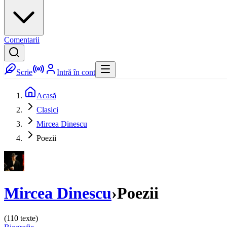
Comentarii
Scrie
Intră în cont
Acasă
Clasici
Mircea Dinescu
Poezii
Mircea Dinescu
›
Poezii
(
110
texte)