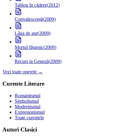
Tablou în cădere
(
2012
)
Convalescență
(
2009
)
Lâna de aur
(
2009
)
Mortul fățarnic
(
2009
)
Recurs la Geneză
(
2009
)
Vezi toate operele →
Curente Literare
Romantismul
Simbolismul
Modernismul
Expresionismul
Toate curentele
Autori Clasici