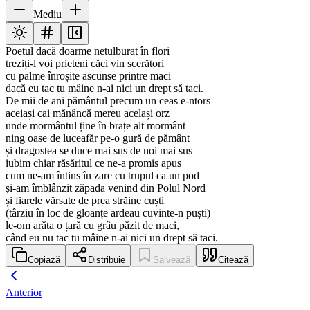
Mediu
Poetul dacă doarme netulburat în flori
treziți-l voi prieteni căci vin scerători
cu palme înroșite ascunse printre maci
dacă eu tac tu mâine n-ai nici un drept să taci.
De mii de ani pământul precum un ceas e-ntors
aceiași cai mănâncă mereu același orz
unde mormântul ține în brațe alt mormânt
ning oase de luceafăr pe-o gură de pământ
și dragostea se duce mai sus de noi mai sus
iubim chiar răsăritul ce ne-a promis apus
cum ne-am întins în zare cu trupul ca un pod
și-am îmblânzit zăpada venind din Polul Nord
și fiarele vărsate de prea străine cuști
(târziu în loc de gloanțe ardeau cuvinte-n puști)
le-om arăta o țară cu grâu păzit de maci,
când eu nu tac tu mâine n-ai nici un drept să taci.
Copiază
Distribuie
Salvează
Citează
Anterior