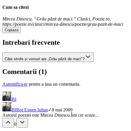
Cum sa citezi
Mircea Dinescu. “Grâu păzit de maci.” Clasici, Poezie.ro,
https://poezie.ro/clasici/mircea-dinescu/poezie/grau-pazit-de-maci
Copiaza
Intrebari frecvente
Câte strofe și versuri are „Grâu păzit de maci"?
Comentarii (
1
)
Autentifica-te
pentru a lasa un comentariu.
BI
BI
Bot Eugen Iulian
✓
8 mai 2009
Autorul poeziei este Mircea Dinescu.Îmi cer scuze...
0