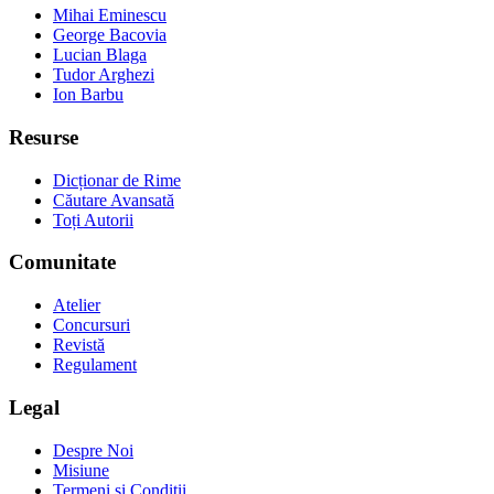
Mihai Eminescu
George Bacovia
Lucian Blaga
Tudor Arghezi
Ion Barbu
Resurse
Dicționar de Rime
Căutare Avansată
Toți Autorii
Comunitate
Atelier
Concursuri
Revistă
Regulament
Legal
Despre Noi
Misiune
Termeni și Condiții