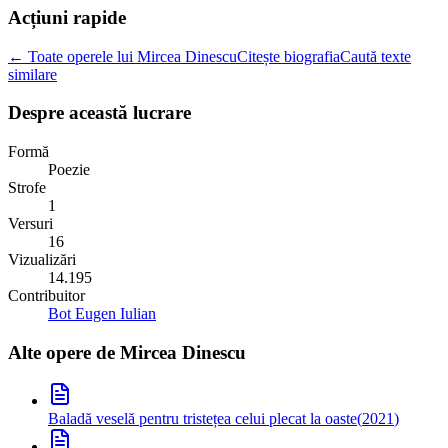
Acțiuni rapide
← Toate operele lui Mircea Dinescu
Citește biografia
Caută texte
similare
Despre această lucrare
Formă
Poezie
Strofe
1
Versuri
16
Vizualizări
14.195
Contribuitor
Bot Eugen Iulian
Alte opere de
Mircea Dinescu
Baladă veselă pentru tristețea celui plecat la oaste
(
2021
)