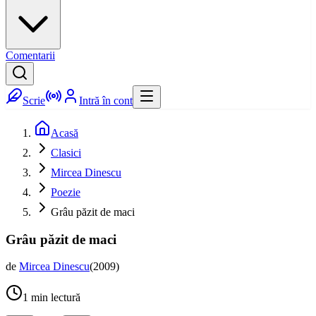
Comentarii
Scrie
Intră în cont
Acasă
Clasici
Mircea Dinescu
Poezie
Grâu păzit de maci
Grâu păzit de maci
de
Mircea Dinescu
(
2009
)
1
min lectură