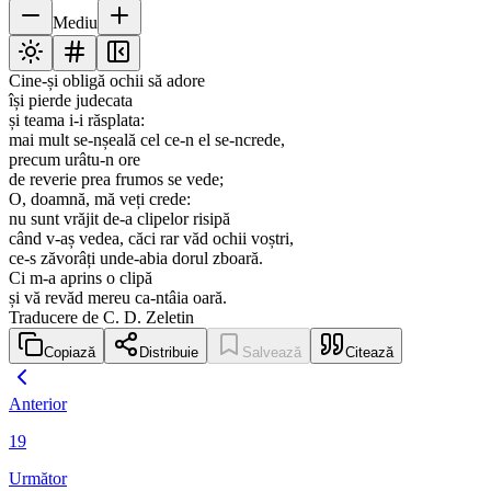
Mediu
Cine-și obligă ochii să adore
își pierde judecata
și teama i-i răsplata:
mai mult se-nșeală cel ce-n el se-ncrede,
precum urâtu-n ore
de reverie prea frumos se vede;
O, doamnă, mă veți crede:
nu sunt vrăjit de-a clipelor risipă
când v-aș vedea, căci rar văd ochii voștri,
ce-s zăvorâți unde-abia dorul zboară.
Ci m-a aprins o clipă
și vă revăd mereu ca-ntâia oară.
Traducere de C. D. Zeletin
Copiază
Distribuie
Salvează
Citează
Anterior
19
Următor