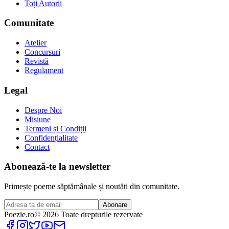
Toți Autorii
Comunitate
Atelier
Concursuri
Revistă
Regulament
Legal
Despre Noi
Misiune
Termeni și Condiții
Confidențialitate
Contact
Abonează-te la newsletter
Primește poeme săptămânale și noutăți din comunitate.
Abonare
Poezie
.ro
© 2026 Toate drepturile rezervate