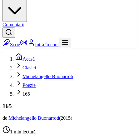
Comentarii
Scrie
Intră în cont
Acasă
Clasici
Michelangello Buonarroti
Poezie
165
165
de
Michelangello Buonarroti
(
2015
)
1
min lectură