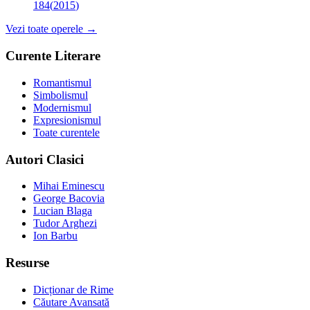
184
(
2015
)
Vezi toate operele →
Curente Literare
Romantismul
Simbolismul
Modernismul
Expresionismul
Toate curentele
Autori Clasici
Mihai Eminescu
George Bacovia
Lucian Blaga
Tudor Arghezi
Ion Barbu
Resurse
Dicționar de Rime
Căutare Avansată