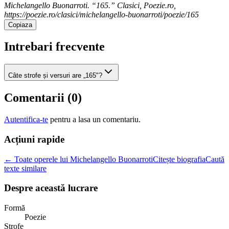
Michelangello Buonarroti. “165.” Clasici, Poezie.ro,
https://poezie.ro/clasici/michelangello-buonarroti/poezie/165
Copiaza
Intrebari frecvente
Câte strofe și versuri are „165"?
Comentarii (
0
)
Autentifica-te
pentru a lasa un comentariu.
Acțiuni rapide
← Toate operele lui Michelangello Buonarroti
Citește biografia
Caută
texte similare
Despre această lucrare
Formă
Poezie
Strofe