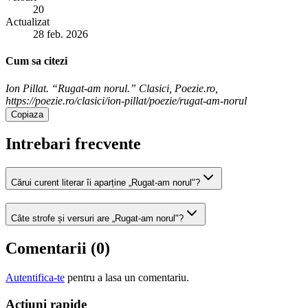
20
Actualizat
28 feb. 2026
Cum sa citezi
Ion Pillat. “Rugat-am norul.” Clasici, Poezie.ro,
https://poezie.ro/clasici/ion-pillat/poezie/rugat-am-norul
Copiaza
Intrebari frecvente
Cărui curent literar îi aparține „Rugat-am norul"?
Câte strofe și versuri are „Rugat-am norul"?
Comentarii (
0
)
Autentifica-te
pentru a lasa un comentariu.
Acțiuni rapide