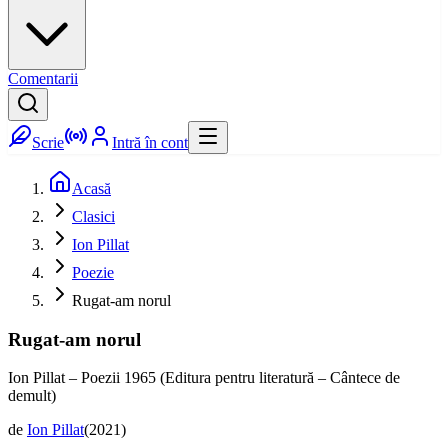
Comentarii
Scrie
Intră în cont
Acasă
Clasici
Ion Pillat
Poezie
Rugat-am norul
Rugat-am norul
Ion Pillat – Poezii 1965 (Editura pentru literatură – Cântece de
demult)
de
Ion Pillat
(
2021
)