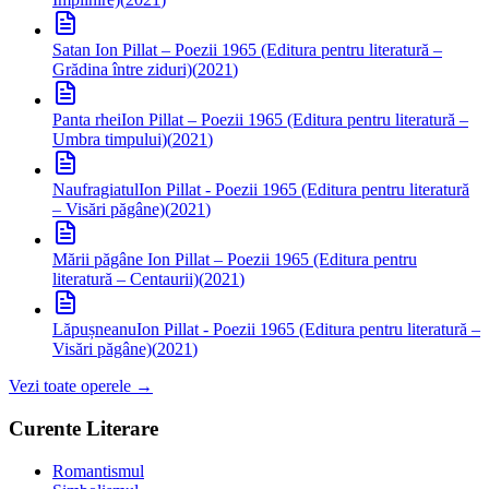
Satan
Ion Pillat – Poezii 1965 (Editura pentru literatură –
Grădina între ziduri)
(
2021
)
Panta rhei
Ion Pillat – Poezii 1965 (Editura pentru literatură –
Umbra timpului)
(
2021
)
Naufragiatul
Ion Pillat - Poezii 1965 (Editura pentru literatură
– Visări păgâne)
(
2021
)
Mării păgâne
Ion Pillat – Poezii 1965 (Editura pentru
literatură – Centaurii)
(
2021
)
Lăpușneanu
Ion Pillat - Poezii 1965 (Editura pentru literatură –
Visări păgâne)
(
2021
)
Vezi toate operele →
Curente Literare
Romantismul