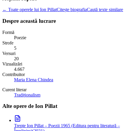
← Toate operele lui Ion Pillat
Citește biografia
Caută texte similare
Despre această lucrare
Formă
Poezie
Strofe
5
Versuri
20
Vizualizări
4.667
Contribuitor
Maria Elena Chindea
Curent literar
Tradiționalism
Alte opere de
Ion Pillat
Trepte
Ion Pillat – Poezii 1965 (Editura pentru literatură –
Împlinire)
(
2021
)