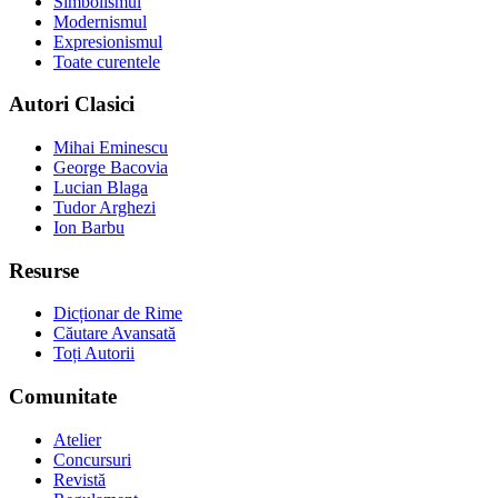
Simbolismul
Modernismul
Expresionismul
Toate curentele
Autori Clasici
Mihai Eminescu
George Bacovia
Lucian Blaga
Tudor Arghezi
Ion Barbu
Resurse
Dicționar de Rime
Căutare Avansată
Toți Autorii
Comunitate
Atelier
Concursuri
Revistă