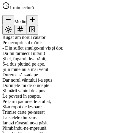
1
min lectură
Mediu
Rugat-am norul călător
Pe necuprinsul mării:
- Din suflet smulge-mi vis şi dor,
Dă-mi farmecul uitării!
Și el, fugarul, le-a răpit,
S-a dus plutind pe ape.
Și-n mine nu a mai venit
Durerea să s-adape.
Dar norul vântului i-a spus
Dorințele-mi de-o noapte -
Și mării vântul de apus
Le povesti în șoapte.
Pe țărm pădurea le-a aflat,
Și-n ropot de izvoare
Trimise carte pe-nserat
La stelele din zare.
Iar azi răvașul ne-a găsit
Plimbându-ne-mpreună.