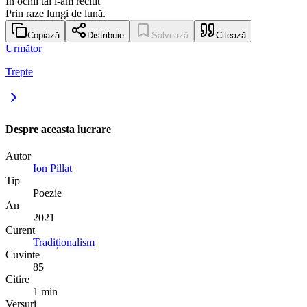
În ochii tăi l-am recitit
Prin raze lungi de lună.
Copiază
Distribuie
Salvează
Citează
Următor
Trepte
Despre aceasta lucrare
Autor
Ion Pillat
Tip
Poezie
An
2021
Curent
Tradiționalism
Cuvinte
85
Citire
1 min
Versuri