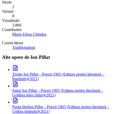
Strofe
2
Versuri
8
Vizualizări
3.866
Contribuitor
Maria Elena Chindea
Curent literar
Tradiționalism
Alte opere de
Ion Pillat
Trepte
Ion Pillat – Poezii 1965 (Editura pentru literatură –
Împlinire)
(
2021
)
Satan
Ion Pillat – Poezii 1965 (Editura pentru literatură –
Grădina între ziduri)
(
2021
)
Panta rhei
Ion Pillat – Poezii 1965 (Editura pentru literatură –
Umbra timpului)
(
2021
)