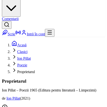
Comentarii
Scrie
Intră în cont
Acasă
Clasici
Ion Pillat
Poezie
Proprietarul
Proprietarul
Ion Pillat – Poezii 1965 (Editura pentru literatură – Limpezimi)
de
Ion Pillat
(
2021
)