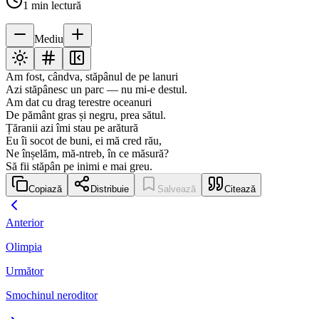
1
min lectură
Mediu
Am fost, cândva, stăpânul de pe lanuri
Azi stăpânesc un parc — nu mi-e destul.
Am dat cu drag terestre oceanuri
De pământ gras și negru, prea sătul.
Țăranii azi îmi stau pe arătură
Eu îi socot de buni, ei mă cred rău,
Ne înșelăm, mă-ntreb, în ce măsură?
Să fii stăpân pe inimi e mai greu.
Copiază
Distribuie
Salvează
Citează
Anterior
Olimpia
Următor
Smochinul neroditor