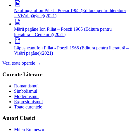
Naufragiatul
Ion Pillat - Poezii 1965 (Editura pentru literatură
– Visări păgâne)
(
2021
)
Mării păgâne
Ion Pillat – Poezii 1965 (Editura pentru
literatură – Centaurii)
(
2021
)
Lăpușneanu
Ion Pillat - Poezii 1965 (Editura pentru literatură –
Visări păgâne)
(
2021
)
Vezi toate operele →
Curente Literare
Romantismul
Simbolismul
Modernismul
Expresionismul
Toate curentele
Autori Clasici
Mihai Eminescu