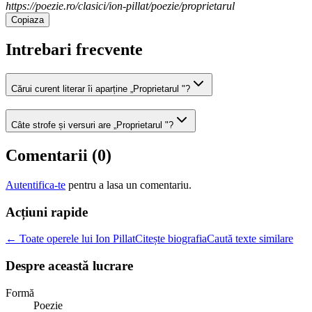
https://poezie.ro/clasici/ion-pillat/poezie/proprietarul
Copiaza
Intrebari frecvente
Cărui curent literar îi aparține „Proprietarul "?
Câte strofe și versuri are „Proprietarul "?
Comentarii (
0
)
Autentifica-te
pentru a lasa un comentariu.
Acțiuni rapide
← Toate operele lui Ion Pillat
Citește biografia
Caută texte similare
Despre această lucrare
Formă
Poezie