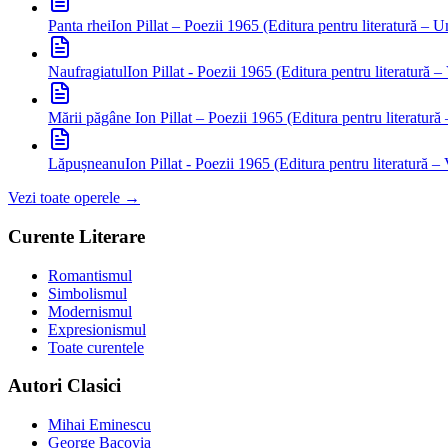
Panta rhei
Ion Pillat – Poezii 1965 (Editura pentru literatură – 
Naufragiatul
Ion Pillat - Poezii 1965 (Editura pentru literatură –
Mării păgâne
Ion Pillat – Poezii 1965 (Editura pentru literatură 
Lăpușneanu
Ion Pillat - Poezii 1965 (Editura pentru literatură –
Vezi toate operele →
Curente Literare
Romantismul
Simbolismul
Modernismul
Expresionismul
Toate curentele
Autori Clasici
Mihai Eminescu
George Bacovia