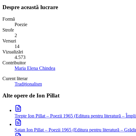
Despre această lucrare
Formă
Poezie
Strofe
2
Versuri
14
Vizualizări
4.573
Contribuitor
Maria Elena Chindea
Curent literar
Tradiționalism
Alte opere de
Ion Pillat
Trepte
Ion Pillat – Poezii 1965 (Editura pentru literatură – Împli
Satan
Ion Pillat – Poezii 1965 (Editura pentru literatură – Grădin