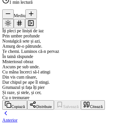
1
min lectură
Mediu
Îți pleci pe liniști de iaz
Prin umbre profunde
Nostalgică sete și azi,
Amurg de-o pătrunde.
Te chemi. Luminos că-n pervaz
În taină răspunde
Misteriosul obraz
Ascuns pe sub unde.
Cu mâna încerci să-l atingi
Din vis cum răsare,
Dar chipul pe ape îl stingi.
Grumazul și fața îți pier
Și raze, și stele, și cer,
Cu o tremurare
Copiază
Distribuie
Salvează
Citează
Anterior