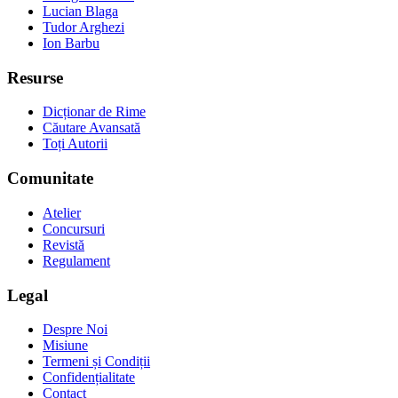
Lucian Blaga
Tudor Arghezi
Ion Barbu
Resurse
Dicționar de Rime
Căutare Avansată
Toți Autorii
Comunitate
Atelier
Concursuri
Revistă
Regulament
Legal
Despre Noi
Misiune
Termeni și Condiții
Confidențialitate
Contact