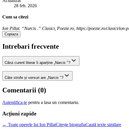
Actualizat
28 feb. 2026
Cum sa citezi
Ion Pillat. “Narcis .” Clasici, Poezie.ro, https://poezie.ro/clasici/ion-p
Copiaza
Intrebari frecvente
Cărui curent literar îi aparține „Narcis "?
Câte strofe și versuri are „Narcis "?
Comentarii (
0
)
Autentifica-te
pentru a lasa un comentariu.
Acțiuni rapide
← Toate operele lui Ion Pillat
Citește biografia
Caută texte similare