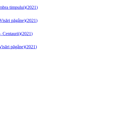
Umbra timpului)
(
2021
)
 Visări păgâne)
(
2021
)
– Centaurii)
(
2021
)
 Visări păgâne)
(
2021
)