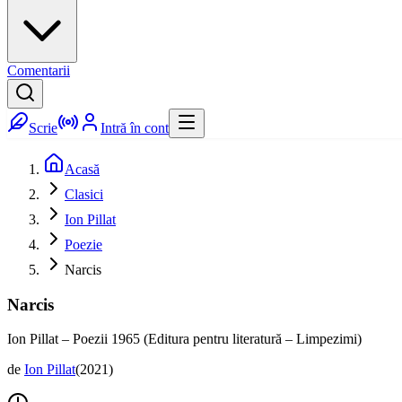
Comentarii
Scrie
Intră în cont
Acasă
Clasici
Ion Pillat
Poezie
Narcis
Narcis
Ion Pillat – Poezii 1965 (Editura pentru literatură – Limpezimi)
de
Ion Pillat
(
2021
)