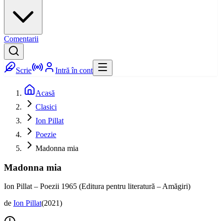
Comentarii
Scrie
Intră în cont
Acasă
Clasici
Ion Pillat
Poezie
Madonna mia
Madonna mia
Ion Pillat – Poezii 1965 (Editura pentru literatură – Amăgiri)
de
Ion Pillat
(
2021
)