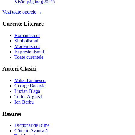
Visări păgâne)
(
2021
)
Vezi toate operele →
Curente Literare
Romantismul
Simbolismul
Modernismul
Expresionismul
Toate curentele
Autori Clasici
Mihai Eminescu
George Bacovia
Lucian Blaga
Tudor Arghezi
Ion Barbu
Resurse
Dicționar de Rime
Căutare Avansată