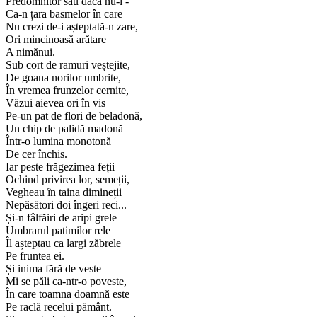
Predomnitor sau dacă nu-i -
Ca-n țara basmelor în care
Nu crezi de-i așteptată-n zare,
Ori mincinoasă arătare
A nimănui.
Sub cort de ramuri veștejite,
De goana norilor umbrite,
În vremea frunzelor cernite,
Văzui aievea ori în vis
Pe-un pat de flori de beladonă,
Un chip de palidă madonă
Într-o lumina monotonă
De cer închis.
Iar peste frăgezimea feții
Ochind privirea lor, semeții,
Vegheau în taina dimineții
Nepăsători doi îngeri reci...
Și-n fâlfăiri de aripi grele
Umbrarul patimilor rele
Îl așteptau ca largi zăbrele
Pe fruntea ei.
Și inima fără de veste
Mi se păli ca-ntr-o poveste,
În care toamna doamnă este
Pe raclă recelui pământ.