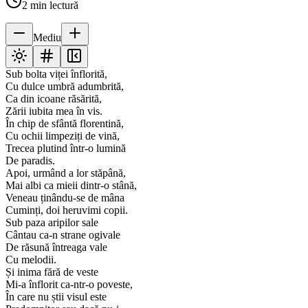
2
min lectură
Mediu
Sub bolta viței înflorită,
Cu dulce umbră adumbrită,
Ca din icoane răsărită,
Zării iubita mea în vis.
În chip de sfântă florentină,
Cu ochii limpeziți de vină,
Trecea plutind într-o lumină
De paradis.
Apoi, urmând a lor stăpână,
Mai albi ca mieii dintr-o stână,
Veneau ținându-se de mâna
Cuminți, doi heruvimi copii.
Sub paza aripilor sale
Cântau ca-n strane ogivale
De răsună întreaga vale
Cu melodii.
Și inima fără de veste
Mi-a înflorit ca-ntr-o poveste,
În care nu știi visul este