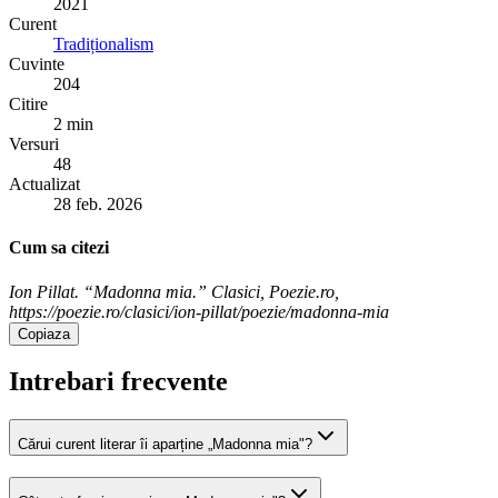
2021
Curent
Tradiționalism
Cuvinte
204
Citire
2 min
Versuri
48
Actualizat
28 feb. 2026
Cum sa citezi
Ion Pillat. “Madonna mia.” Clasici, Poezie.ro,
https://poezie.ro/clasici/ion-pillat/poezie/madonna-mia
Copiaza
Intrebari frecvente
Cărui curent literar îi aparține „Madonna mia"?