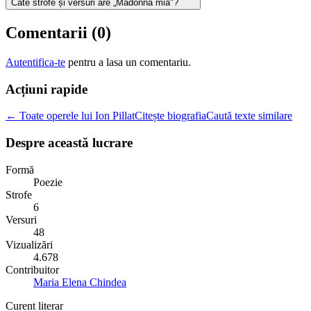
Câte strofe și versuri are „Madonna mia"?
Comentarii (
0
)
Autentifica-te
pentru a lasa un comentariu.
Acțiuni rapide
← Toate operele lui Ion Pillat
Citește biografia
Caută texte similare
Despre această lucrare
Formă
Poezie
Strofe
6
Versuri
48
Vizualizări
4.678
Contribuitor
Maria Elena Chindea
Curent literar