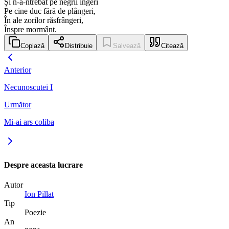
Și n-a-ntrebat pe negrii îngeri
Pe cine duc fără de plângeri,
În ale zorilor răsfrângeri,
Înspre mormânt.
Copiază
Distribuie
Salvează
Citează
Anterior
Necunoscutei I
Următor
Mi-ai ars coliba
Despre aceasta lucrare
Autor
Ion Pillat
Tip
Poezie
An