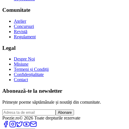
Comunitate
Atelier
Concursuri
Revistă
Regulament
Legal
Despre Noi
Misiune
Termeni și Condiții
Confidențialitate
Contact
Abonează-te la newsletter
Primește poeme săptămânale și noutăți din comunitate.
Abonare
Poezie
.ro
© 2026 Toate drepturile rezervate