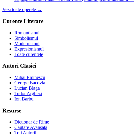
Vezi toate operele →
Curente Literare
Romantismul
Simbolismul
Modernismul
Expresionismul
Toate curentele
Autori Clasici
Mihai Eminescu
George Bacovia
Lucian Blaga
Tudor Arghezi
Ion Barbu
Resurse
Dicționar de Rime
Căutare Avansată
Toți Autorii