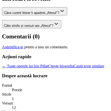
Cărui curent literar îi aparține „Alesul"?
Câte strofe și versuri are „Alesul"?
Comentarii (
0
)
Autentifica-te
pentru a lasa un comentariu.
Acțiuni rapide
← Toate operele lui Ion Pillat
Citește biografia
Caută texte similare
Despre această lucrare
Formă
Poezie
Strofe
1
Versuri
12