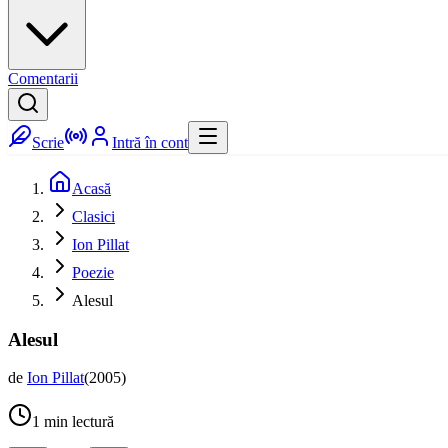
Comentarii
Scrie
Intră în cont
Acasă
Clasici
Ion Pillat
Poezie
Alesul
Alesul
de
Ion Pillat
(
2005
)
1
min lectură