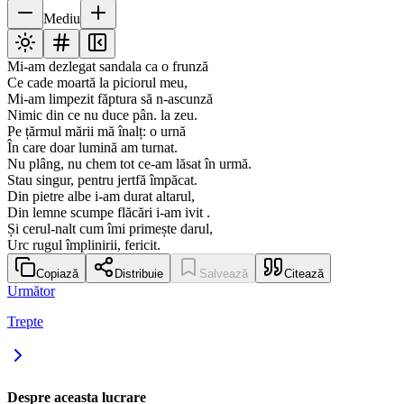
Mediu
Mi-am dezlegat sandala ca o frunză
Ce cade moartă la piciorul meu,
Mi-am limpezit făptura să n-ascunză
Nimic din ce nu duce pân. la zeu.
Pe țărmul mării mă înalț: o urnă
În care doar lumină am turnat.
Nu plâng, nu chem tot ce-am lăsat în urmă.
Stau singur, pentru jertfă împăcat.
Din pietre albe i-am durat altarul,
Din lemne scumpe flăcări i-am ivit .
Și cerul-nalt cum îmi primește darul,
Urc rugul împlinirii, fericit.
Copiază
Distribuie
Salvează
Citează
Următor
Trepte
Despre aceasta lucrare