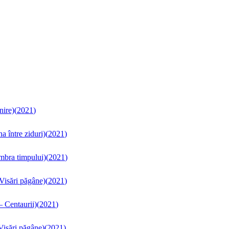
nire)
(
2021
)
a între ziduri)
(
2021
)
Umbra timpului)
(
2021
)
 Visări păgâne)
(
2021
)
– Centaurii)
(
2021
)
 Visări păgâne)
(
2021
)