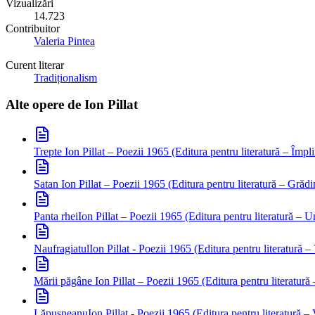
Vizualizări
14.723
Contribuitor
Valeria Pintea
Curent literar
Tradiționalism
Alte opere de
Ion Pillat
Trepte
Ion Pillat – Poezii 1965 (Editura pentru literatură – Împli
Satan
Ion Pillat – Poezii 1965 (Editura pentru literatură – Grădin
Panta rhei
Ion Pillat – Poezii 1965 (Editura pentru literatură – 
Naufragiatul
Ion Pillat - Poezii 1965 (Editura pentru literatură –
Mării păgâne
Ion Pillat – Poezii 1965 (Editura pentru literatură 
Lăpușneanu
Ion Pillat - Poezii 1965 (Editura pentru literatură –