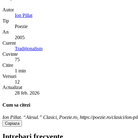
Autor
Ion Pillat
Tip
Poezie
An
2005
Curent
Tradiționalism
Cuvinte
75
Citire
1 min
Versuri
12
Actualizat
28 feb. 2026
Cum sa citezi
Ion Pillat. “Alesul.” Clasici, Poezie.ro, https://poezie.ro/clasici/ion-pi
Copiaza
Intrebari frecvente