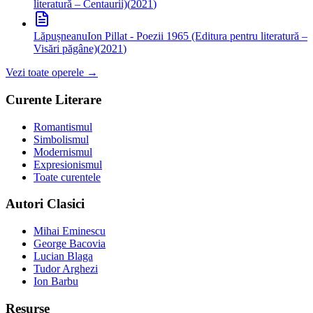
literatură – Centaurii)
(
2021
)
Lăpușneanu
Ion Pillat - Poezii 1965 (Editura pentru literatură –
Visări păgâne)
(
2021
)
Vezi toate operele →
Curente Literare
Romantismul
Simbolismul
Modernismul
Expresionismul
Toate curentele
Autori Clasici
Mihai Eminescu
George Bacovia
Lucian Blaga
Tudor Arghezi
Ion Barbu
Resurse