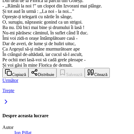
Din deal de la Florica la parcul din Goleșți.”
- ,,Rămâi la noi !” un clopot din Izvorani mai plânge.
Și tot aud în urmă : ,,La noi - la noi...”
Oprește-ți telegarii cu nările în sânge,
O, surugiu, năprasnic gonind ca un strigoi.
Ba nu. Dă bici mai bine și drumului îi lasă !
Nu-mi părăsesc căminul, în suflet când îl duc.
Îmi voi zidi-n orașe întâmplătoare casă -
Dar de averi, de lume și de huliri uituc,
Ca Argeșul să-și mâne murmurătoare ape
În crângul de-altădată, iar cucul să-l ascult,
Pe ochii mei lasă-voi să cadă grele pleoape -
Și voi găsi în mine Florica de demult.
Copiază
Distribuie
Salvează
Citează
Următor
Trepte
Despre aceasta lucrare
Autor
Ion Pillat