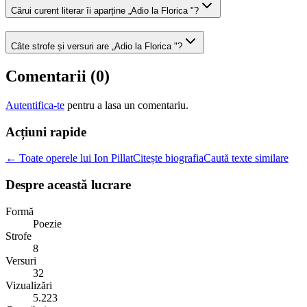
Cărui curent literar îi aparține „Adio la Florica "?
Câte strofe și versuri are „Adio la Florica "?
Comentarii (
0
)
Autentifica-te
pentru a lasa un comentariu.
Acțiuni rapide
← Toate operele lui Ion Pillat
Citește biografia
Caută texte similare
Despre această lucrare
Formă
Poezie
Strofe
8
Versuri
32
Vizualizări
5.223