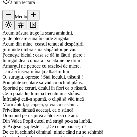
2
min lectură
Mediu
Acum trăsura trage la scara amintirii,
Și de plecare sună în curte zurgălăi.
Acum din mine, ceasul temut al despărțirii
Și-ntinde umbra sură stăpânitor pe văi.
Pocnește biciul : casa se dă în lături, piere ;
Întregul deal coboară - și iată-ne pe drum.
Amurgul ne petrece cu razele-i de miere,
Tămâia înserării înalță-albastru fum.
O, surugiu, oprește ! Stai locului, trăsură !
Prin plute seculare să văd cu ochiul plâns,
Sporind pe ceruri, dealul în flori ca o răsură,
Ce-n poala lui lumina trecutului a strâns.
Înfrână-ți caii-n spumă, o clipă să văd încă
Mormântul, și capela, și via cu castani :
Priveliște rămasă aceeași, ca o stâncă
Domnind pe risipirea atâtor zeci de ani.
Din Valea Popii cucul mă strigă pe-a sa limbă...
Și Argeșul șoptește : - ,,De ce ne părăsești ?
De ce îți schimbi căminul, nimic când nu se schimbă