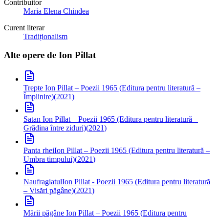
Contribuitor
Maria Elena Chindea
Curent literar
Tradiționalism
Alte opere de
Ion Pillat
Trepte
Ion Pillat – Poezii 1965 (Editura pentru literatură –
Împlinire)
(
2021
)
Satan
Ion Pillat – Poezii 1965 (Editura pentru literatură –
Grădina între ziduri)
(
2021
)
Panta rhei
Ion Pillat – Poezii 1965 (Editura pentru literatură –
Umbra timpului)
(
2021
)
Naufragiatul
Ion Pillat - Poezii 1965 (Editura pentru literatură
– Visări păgâne)
(
2021
)
Mării păgâne
Ion Pillat – Poezii 1965 (Editura pentru