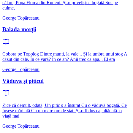
călare, Popa Florea din Rudeni. Și-n priveliștea bogată Sus pe
culme,
George Topârceanu
Balada morții
Cobora pe Topolog Dintre munți, la vale... Și la umbra unui stog A
căzut din cale. În ce vară? În ce an? Anii trec ca apa... El era
George Topârceanu
Văduva și piticul
Zice că demult, odată, Un pitic s-a însurat Cu o văduvă bogată, Ce
fusese măritată Cu un mare om de stat. Și-o fi dus ea, altădată, o
viață mai
George Topârceanu