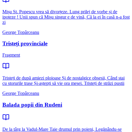
Mișu St. Popescu vrea să divorțeze. Lung prilej de vorbe și de
ipoteze ! Unii spun că Mișu singur e de vină, Că la ei în casă n-a fost
zi
George Topârceanu
Tristeți provinciale
Fragment
Tristeți de după amiezi ploioase Și de nostalgice obsesii, Când stai
cu storurile trase Și-aștepți să vie ora mesei. Tristeți de străzi pustii
George Topârceanu
Balada popii din Rudeni
De la târg la Vadul-Mare Taie drumul prin poieni, Legănându-se