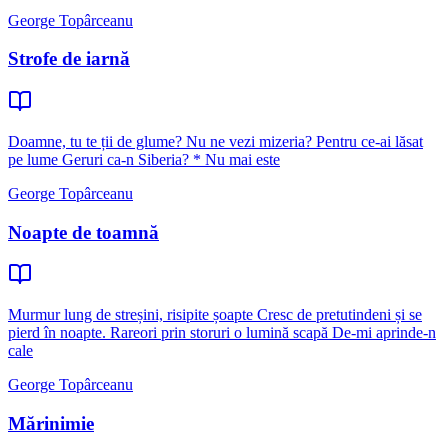
George Topârceanu
Strofe de iarnă
Doamne, tu te ții de glume? Nu ne vezi mizeria? Pentru ce-ai lăsat
pe lume Geruri ca-n Siberia? * Nu mai este
George Topârceanu
Noapte de toamnă
Murmur lung de streșini, risipite șoapte Cresc de pretutindeni și se
pierd în noapte. Rareori prin storuri o lumină scapă De-mi aprinde-n
cale
George Topârceanu
Mărinimie