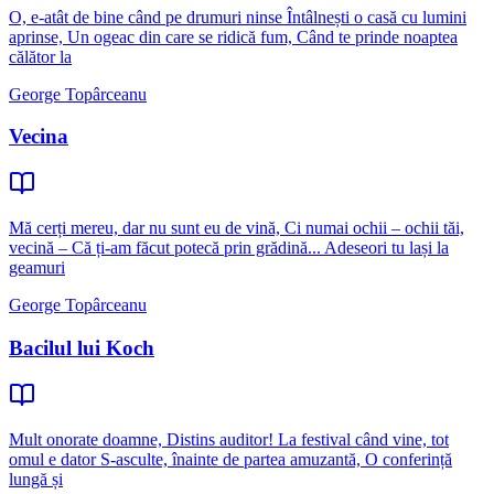
O, e-atât de bine când pe drumuri ninse Întâlnești o casă cu lumini
aprinse, Un ogeac din care se ridică fum, Când te prinde noaptea
călător la
George Topârceanu
Vecina
Mă cerți mereu, dar nu sunt eu de vină, Ci numai ochii – ochii tăi,
vecină – Că ți-am făcut potecă prin grădină... Adeseori tu lași la
geamuri
George Topârceanu
Bacilul lui Koch
Mult onorate doamne, Distins auditor! La festival când vine, tot
omul e dator S-asculte, înainte de partea amuzantă, O conferință
lungă și