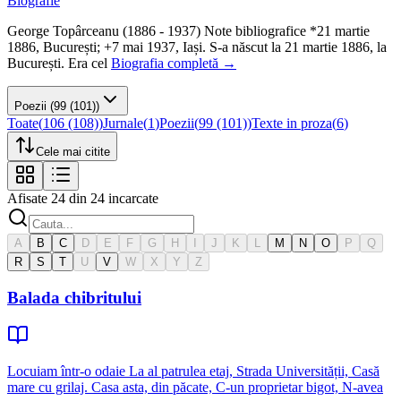
Biografie
George Topârceanu (1886 - 1937) Note bibliografice *21 martie
1886, București; +7 mai 1937, Iași. S-a născut la 21 martie 1886, la
București. Era cel
Biografia completă →
Poezii
(99 (101))
Toate
(
106 (108)
)
Jurnale
(
1
)
Poezii
(
99 (101)
)
Texte in proza
(
6
)
Cele mai citite
Afisate
24
din
24
incarcate
A
B
C
D
E
F
G
H
I
J
K
L
M
N
O
P
Q
R
S
T
U
V
W
X
Y
Z
Balada chibritului
Locuiam într-o odaie La al patrulea etaj, Strada Universității, Casă
mare cu grilaj. Casa asta, din păcate, C-un proprietar bigot, N-avea