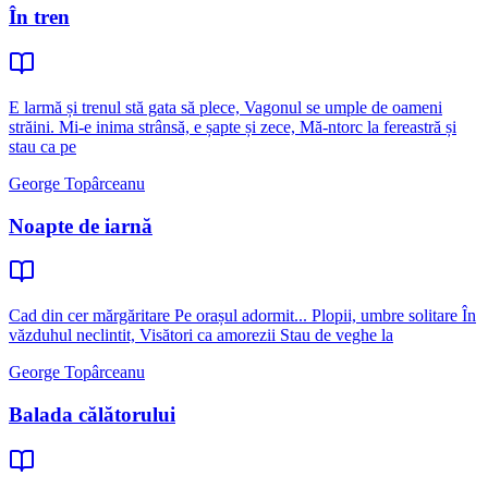
În tren
E larmă și trenul stă gata să plece, Vagonul se umple de oameni
străini. Mi-e inima strânsă, e șapte și zece, Mă-ntorc la fereastră și
stau ca pe
George Topârceanu
Noapte de iarnă
Cad din cer mărgăritare Pe orașul adormit... Plopii, umbre solitare În
văzduhul neclintit, Visători ca amorezii Stau de veghe la
George Topârceanu
Balada călătorului