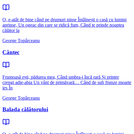
O, e-atât de bine când pe drumuri ninse Întâlnești o casă cu lumini
aprinse, Un ogeac din care se ridică fum, Când te prinde noaptea
călător la
George Topârceanu
Cântec
Frumoasă ești, pădurea mea, Când umbra-i încă rară Și printre
crengi adie-abia Un vânt de primăvară… Când de sub frunze moarte
ies În
George Topârceanu
Balada călătorului