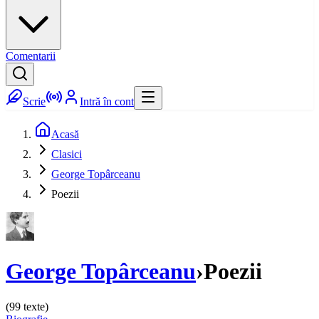
Comentarii
Scrie
Intră în cont
Acasă
Clasici
George Topârceanu
Poezii
George Topârceanu
›
Poezii
(
99
texte)