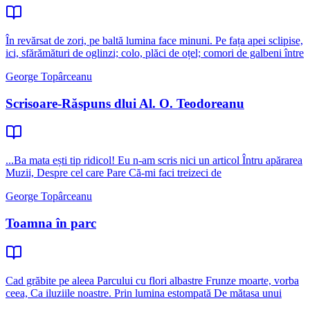
În revărsat de zori, pe baltă lumina face minuni. Pe fața apei sclipise,
ici, sfărămături de oglinzi; colo, plăci de oțel; comori de galbeni între
George Topârceanu
Scrisoare-Răspuns dlui Al. O. Teodoreanu
...Ba mata ești tip ridicol! Eu n-am scris nici un articol Întru apărarea
Muzii, Despre cel care Pare Că-mi faci treizeci de
George Topârceanu
Toamna în parc
Cad grăbite pe aleea Parcului cu flori albastre Frunze moarte, vorba
ceea, Ca iluziile noastre. Prin lumina estompată De mătasa unui