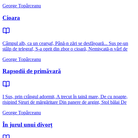
George Topârceanu
Cioara
Câmpul alb, ca un cearșaf, Până-n zări se desfășoară... Sus pe-un
stâlp de telegraf, S-a oprit din zbor o cioară, Nemișcată-n vârf de
George Topârceanu
Rapsodii de primăvară
I Sus, prin crângul adormit, A trecut în taină mare, De cu noapte,
risipind Șiruri de mărgăritare Din panere de argint, Stol bălai De
George Topârceanu
În jurul unui divorț