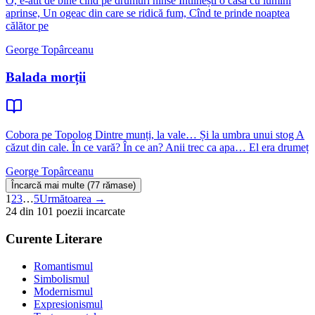
O, e-atît de bine cînd pe drumuri ninse Întîlnești o casă cu lumini
aprinse, Un ogeac din care se ridică fum, Cînd te prinde noaptea
călător pe
George Topârceanu
Balada morții
Cobora pe Topolog Dintre munți, la vale… Și la umbra unui stog A
căzut din cale. În ce vară? În ce an? Anii trec ca apa… El era drumeț
George Topârceanu
Încarcă mai multe (77 rămase)
1
2
3
…
5
Următoarea →
24 din 101 poezii incarcate
Curente Literare
Romantismul
Simbolismul
Modernismul
Expresionismul