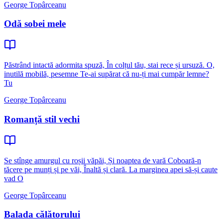
George Topârceanu
Odă sobei mele
Păstrând intactă adormita spuză, În colțul tău, stai rece și ursuză. O,
inutilă mobilă, pesemne Te-ai supărat că nu-ți mai cumpăr lemne?
Tu
George Topârceanu
Romanță stil vechi
Se stînge amurgul cu roșii văpăi, Și noaptea de vară Coboară-n
tăcere pe munți și pe văi, Înaltă și clară. La marginea apei să-și caute
vad O
George Topârceanu
Balada călătorului