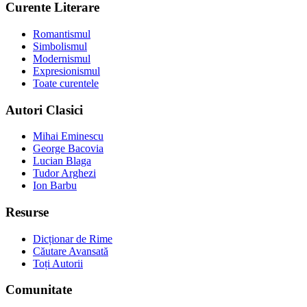
Curente Literare
Romantismul
Simbolismul
Modernismul
Expresionismul
Toate curentele
Autori Clasici
Mihai Eminescu
George Bacovia
Lucian Blaga
Tudor Arghezi
Ion Barbu
Resurse
Dicționar de Rime
Căutare Avansată
Toți Autorii
Comunitate