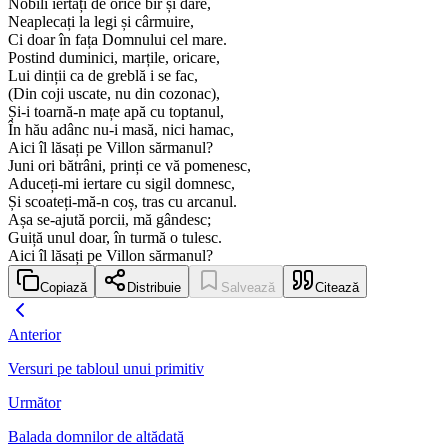
Nobili iertați de orice bir și dare,
Neaplecați la legi și cârmuire,
Ci doar în fața Domnului cel mare.
Postind duminici, marțile, oricare,
Lui dinții ca de greblă i se fac,
(Din coji uscate, nu din cozonac),
Și-i toarnă-n mațe apă cu toptanul,
În hău adânc nu-i masă, nici hamac,
Aici îl lăsați pe Villon sărmanul?
Juni ori bătrâni, prinți ce vă pomenesc,
Aduceți-mi iertare cu sigil domnesc,
Și scoateți-mă-n coș, tras cu arcanul.
Așa se-ajută porcii, mă gândesc;
Guiță unul doar, în turmă o tulesc.
Aici îl lăsați pe Villon sărmanul?
Copiază
Distribuie
Salvează
Citează
Anterior
Versuri pe tabloul unui primitiv
Următor
Balada domnilor de altădată