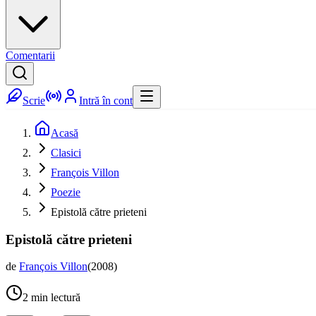
Comentarii
Scrie
Intră în cont
Acasă
Clasici
François Villon
Poezie
Epistolă către prieteni
Epistolă către prieteni
de
François Villon
(
2008
)
2
min lectură