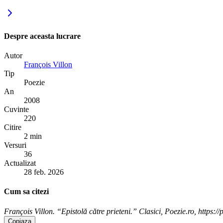
Despre aceasta lucrare
Autor
François Villon
Tip
Poezie
An
2008
Cuvinte
220
Citire
2 min
Versuri
36
Actualizat
28 feb. 2026
Cum sa citezi
François Villon. “Epistolă către prieteni.” Clasici, Poezie.ro, https://p
Copiaza