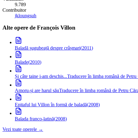
9.789
Contribuitor
jkloungsuh
Alte opere de
François Villon
Baladă șugubeață despre crâșmari
(
2011
)
Balade
(
2010
)
Și câte taine i-am deschis...
Traducere în limba română de Petru
Amoru-și are harul său
Traducere în limba română de Petru Căr
Epitaful lui Villon în formă de baladă
(
2008
)
Balada franco-latină
(
2008
)
Vezi toate operele →