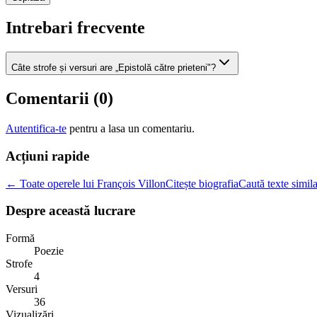
Intrebari frecvente
Câte strofe și versuri are „Epistolă către prieteni"?
Comentarii (
0
)
Autentifica-te
pentru a lasa un comentariu.
Acțiuni rapide
← Toate operele lui François Villon
Citește biografia
Caută texte simil
Despre această lucrare
Formă
Poezie
Strofe
4
Versuri
36
Vizualizări