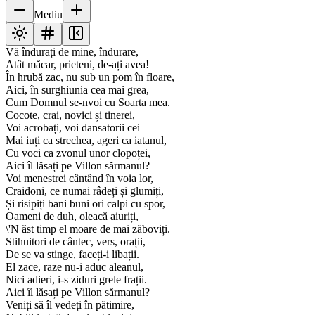
Mediu
Vă îndurați de mine, îndurare,
Atât măcar, prieteni, de-ați avea!
În hrubă zac, nu sub un pom în floare,
Aici, în surghiunia cea mai grea,
Cum Domnul se-nvoi cu Soarta mea.
Cocote, crai, novici și tinerei,
Voi acrobați, voi dansatorii cei
Mai iuți ca strechea, ageri ca iatanul,
Cu voci ca zvonul unor clopoței,
Aici îl lăsați pe Villon sărmanul?
Voi menestrei cântând în voia lor,
Craidoni, ce numai râdeți și glumiți,
Și risipiți bani buni ori calpi cu spor,
Oameni de duh, oleacă aiuriți,
\'N ăst timp el moare de mai zăboviți.
Stihuitori de cântec, vers, orații,
De se va stinge, faceți-i libații.
El zace, raze nu-i aduc aleanul,
Nici adieri, i-s ziduri grele frații.
Aici îl lăsați pe Villon sărmanul?
Veniți să îl vedeți în pătimire,