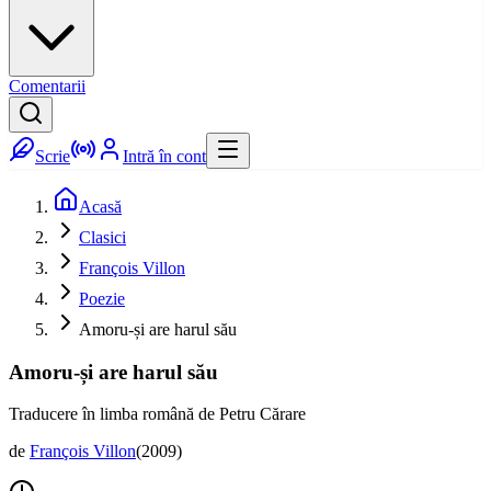
Comentarii
Scrie
Intră în cont
Acasă
Clasici
François Villon
Poezie
Amoru-și are harul său
Amoru-și are harul său
Traducere în limba română de Petru Cărare
de
François Villon
(
2009
)