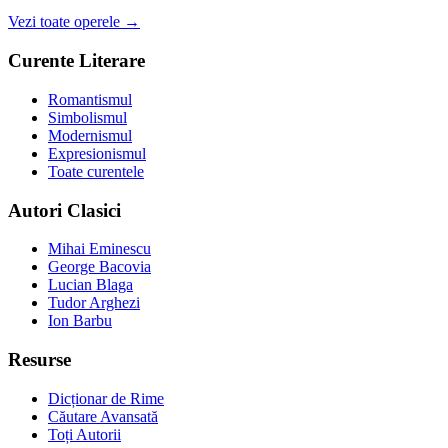
Vezi toate operele →
Curente Literare
Romantismul
Simbolismul
Modernismul
Expresionismul
Toate curentele
Autori Clasici
Mihai Eminescu
George Bacovia
Lucian Blaga
Tudor Arghezi
Ion Barbu
Resurse
Dicționar de Rime
Căutare Avansată
Toți Autorii