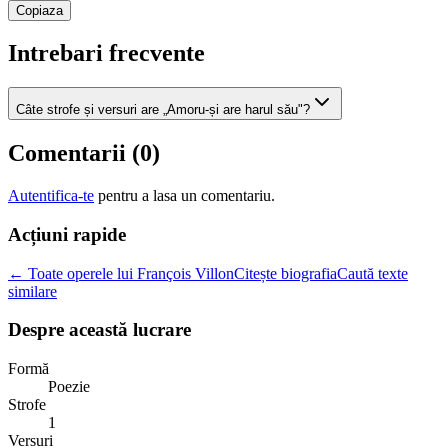
Copiaza
Intrebari frecvente
Câte strofe și versuri are „Amoru-și are harul său"?
Comentarii (
0
)
Autentifica-te
pentru a lasa un comentariu.
Acțiuni rapide
← Toate operele lui François Villon
Citește biografia
Caută texte
similare
Despre această lucrare
Formă
Poezie
Strofe
1
Versuri