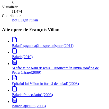
8
Vizualizări
11.474
Contribuitor
Bot Eugen Iulian
Alte opere de
François Villon
Baladă șugubeață despre crâșmari
(
2011
)
Balade
(
2010
)
Și câte taine i-am deschis...
Traducere în limba română de
Petru Cărare
(
2009
)
Epitaful lui Villon în formă de baladă
(
2008
)
Balada franco-latină
(
2008
)
Balada apelului
(
2008
)