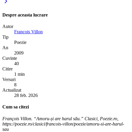
Despre aceasta lucrare
Autor
François Villon
Tip
Poezie
An
2009
Cuvinte
40
Citire
1 min
Versuri
8
Actualizat
28 feb. 2026
Cum sa citezi
François Villon. “Amoru-și are harul său.” Clasici, Poezie.ro,
https://poezie.ro/clasici/francois-villon/poezie/amoru-si-are-harul-
sau