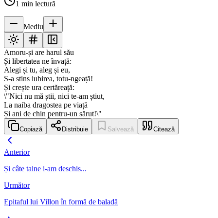
1
min lectură
Mediu
Amoru-și are harul său
Și libertatea ne învață:
Alegi și tu, aleg și eu,
S-a stins iubirea, totu-ngeață!
Și crește ura certăreață:
\"Nici nu mă știi, nici te-am știut,
La naiba dragostea pe viață
Și ani de chin pentru-un sărut!\"
Copiază
Distribuie
Salvează
Citează
Anterior
Și câte taine i-am deschis...
Următor
Epitaful lui Villon în formă de baladă