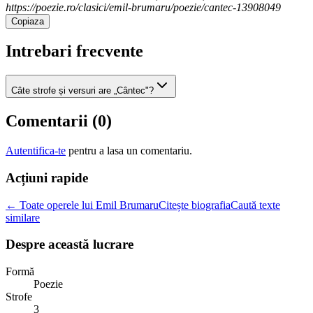
https://poezie.ro/clasici/emil-brumaru/poezie/cantec-13908049
Copiaza
Intrebari frecvente
Câte strofe și versuri are „Cântec"?
Comentarii (
0
)
Autentifica-te
pentru a lasa un comentariu.
Acțiuni rapide
← Toate operele lui Emil Brumaru
Citește biografia
Caută texte
similare
Despre această lucrare
Formă
Poezie
Strofe
3