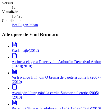
Versuri
12
Vizualizări
10.425
Contribuitor
Bot Eugen Iulian
Alte opere de
Emil Brumaru
Exclamație
(
2012
)
A cincea elegie a Detectivului Arthur
din Detectivul Arthur
(1970)
(
2010
)
Va fi o zi cu frig...
din O brumă de paiete și confetti (2007)
(
2010
)
Aveai părul lung până la cer
din Submarinul erotic (2005)
(
2010
)
Puck
din Cântece de adolescent (1957-1958) (2007)
(
2010
)