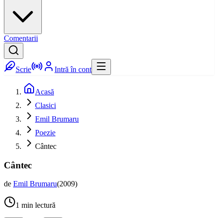
Comentarii
Scrie
Intră în cont
Acasă
Clasici
Emil Brumaru
Poezie
Cântec
Cântec
de
Emil Brumaru
(
2009
)
1
min lectură