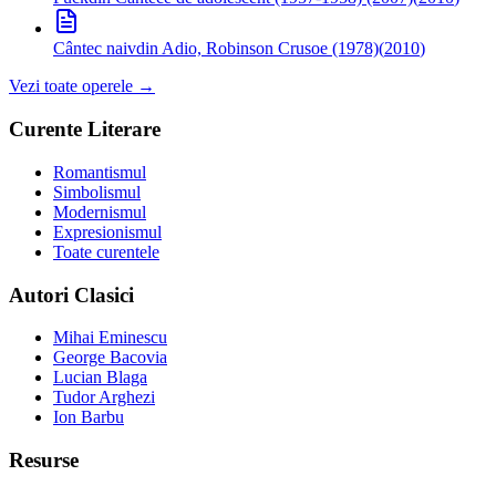
Cântec naiv
din Adio, Robinson Crusoe (1978)
(
2010
)
Vezi toate operele →
Curente Literare
Romantismul
Simbolismul
Modernismul
Expresionismul
Toate curentele
Autori Clasici
Mihai Eminescu
George Bacovia
Lucian Blaga
Tudor Arghezi
Ion Barbu
Resurse