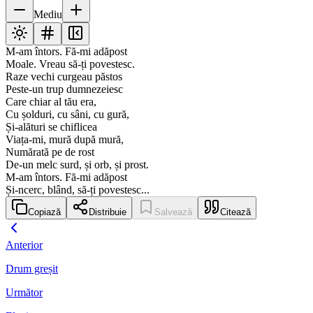
Mediu
M-am întors. Fă-mi adăpost
Moale. Vreau să-ți povestesc.
Raze vechi curgeau păstos
Peste-un trup dumnezeiesc
Care chiar al tău era,
Cu șolduri, cu sâni, cu gură,
Și-alături se chiflicea
Viața-mi, mură după mură,
Numărată pe de rost
De-un melc surd, și orb, și prost.
M-am întors. Fă-mi adăpost
Și-ncerc, blând, să-ți povestesc...
Copiază
Distribuie
Salvează
Citează
Anterior
Drum greșit
Următor