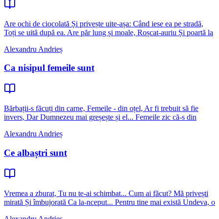
Are ochi de ciocolată Și privește uite-așa: Când iese ea pe stradă,
Toți se uită după ea. Are păr lung și moale, Roșcat-auriu Și poartă la
Alexandru Andrieș
Ca nisipul femeile sunt
Bărbații-s făcuți din carne, Femeile - din oțel, Ar fi trebuit să fie
invers, Dar Dumnezeu mai greșește și el... Femeile zic că-s din
Alexandru Andrieș
Ce albaștri sunt
Vremea a zburat, Tu nu te-ai schimbat... Cum ai făcut? Mă privești
mirată Și îmbujorată Ca la-nceput... Pentru tine mai există Undeva, o
Alexandru Andrieș