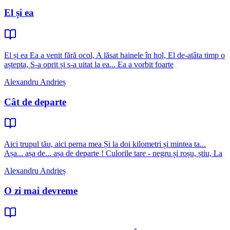
El și ea
El și ea Ea a venit fără ocol, A lăsat hainele în hol, El de-atâta timp o
aștepta, S-a oprit și s-a uitat la ea... Ea a vorbit foarte
Alexandru Andrieș
Cât de departe
Aici trupul tău, aici perna mea Și la doi kilometri și mintea ta...
Așa... așa de... așa de departe ! Culorile tare - negru și roșu, știu, La
Alexandru Andrieș
O zi mai devreme