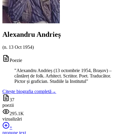
Alexandru Andrieș
(
n. 13 Oct 1954
)
Poezie
"
Alexandru Andrieș (13 octombrie 1954, Brașov) –
cântăreț de folk. Arhitect. Scriitor. Poet. Traducător.
Pictor și grafician. Studiile la Institutul
"
Citește biografia completă
→
37
poezii
295.1K
vizualizări
+
propune text