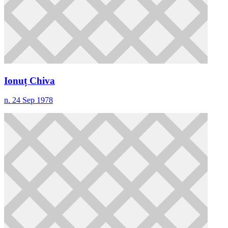
Ionuț Chiva
n. 24 Sep 1978