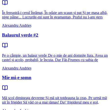
În fereastră-i cerul înrămat, În odaie am scaun și pat Și pe masa albă,
niște pâine... Lucrurile-mi sunt în geamantan, Praful nu l-am șters
Alexandru Andrieș
Balaurul verde #2
Pe o câmpie, un balaur verde De o mie de ani domnițe fura. Avea un
castel și acolo, probabil, le încuia. Dar Făt-Frumos cu sabia de
Alexandru Andrieș
Mie mi-e somn
Mă scol dimineața devreme Și mă uit totdeauna la ceas, Pe urmă mă
uit în frigider Să văd ce-a mai rămas! Da\' frigiderul meu e gol,