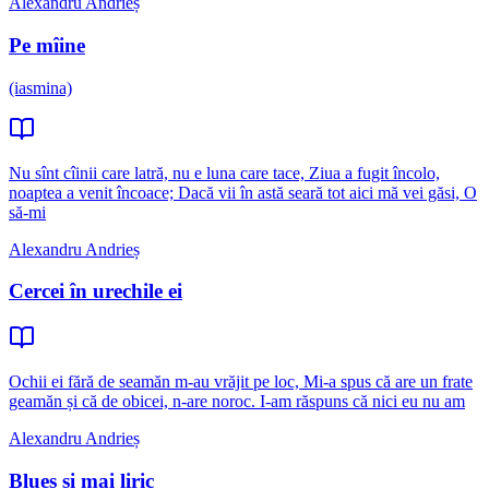
Alexandru Andrieș
Pe mîine
(iasmina)
Nu sînt cîinii care latră, nu e luna care tace, Ziua a fugit încolo,
noaptea a venit încoace; Dacă vii în astă seară tot aici mă vei găsi, O
să-mi
Alexandru Andrieș
Cercei în urechile ei
Ochii ei fără de seamăn m-au vrăjit pe loc, Mi-a spus că are un frate
geamăn și că de obicei, n-are noroc. I-am răspuns că nici eu nu am
Alexandru Andrieș
Blues și mai liric