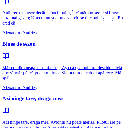
Anii trec mai ușor decât ne închipuim, Îi căutăm în sertar și brusc
nu-i mai găsim; Nimeni nu știe precis unde se duc anii ăștia așa, Eu
cred că
Alexandru Andrieș
Blues de sezon
Mă scol dimineața, dar mi-e frig, Așa că geamul nu-l deschid... Mă
duc să mă spăl că poate-mi trece Și-am noroc, e doar apă rece. Mă
spăl
Alexandru Andrieș
Azi ninge tare, draga mea
Azi ninge tare, draga mea, Avionul nu poate ateriza, Pilotul are pe
geam un morman de nea Și se-agită degeaba... Afară e-un frig