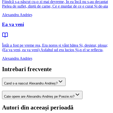
Fiindcă s-a născut cu-o zi mai devreme, În ea încă nu s-au decantat
Pielea de suflet, dinții de carne, Ce e murdar de ce e curat Și de-aia
Alexandru Andrieș
Ea va veni
Întâi a fost pe vreme rea, Era noros și vânt bătea Și, desigur, ploua;
(Ea va veni, ea va veni) Asfaltul ud era lucios Și-n el se reflecta,
Alexandru Andrieș
Intrebari frecvente
Cand s-a nascut Alexandru Andrieș?
Cate opere are Alexandru Andrieș pe Poezie.ro?
Autori din aceeași perioadă