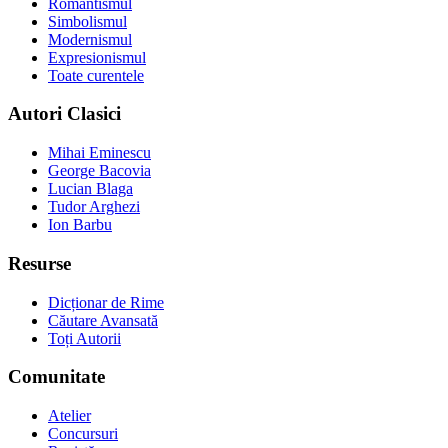
Romantismul
Simbolismul
Modernismul
Expresionismul
Toate curentele
Autori Clasici
Mihai Eminescu
George Bacovia
Lucian Blaga
Tudor Arghezi
Ion Barbu
Resurse
Dicționar de Rime
Căutare Avansată
Toți Autorii
Comunitate
Atelier
Concursuri