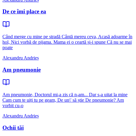
De ce îmi place ea
Când merge cu mine pe stradă Cântă mereu ceva, Acasă adoarme în
hol, Nici vorbă de pijama. Mama ei o ceartă și-i spune Că nu se mai
poate
Alexandru Andrieș
Am pneumonie
Am pneumonie, Doctorul mi-a zis că n-am... Dar s-a uitat la mine
Cam cum te uiți tu pe geam, De un\' să știe De pneumonie? Am
vorbit cu-o
Alexandru Andrieș
Ochii tăi