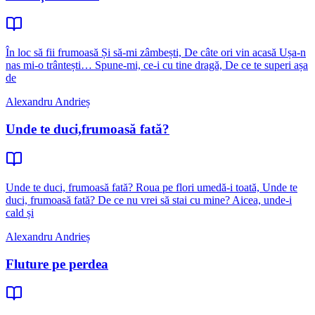
În loc să fii frumoasă Și să-mi zâmbești, De câte ori vin acasă Ușa-n
nas mi-o trântești… Spune-mi, ce-i cu tine dragă, De ce te superi așa
de
Alexandru Andrieș
Unde te duci,frumoasă fată?
Unde te duci, frumoasă fată? Roua pe flori umedă-i toată, Unde te
duci, frumoasă fată? De ce nu vrei să stai cu mine? Aicea, unde-i
cald și
Alexandru Andrieș
Fluture pe perdea