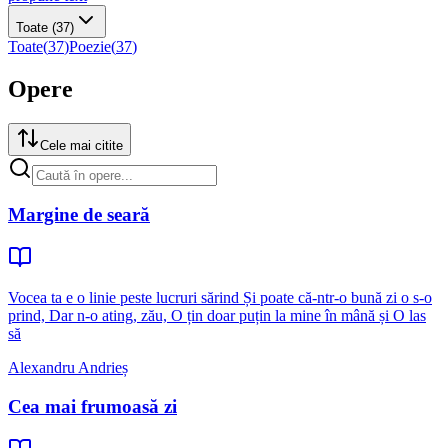
Toate
(37)
Toate
(
37
)
Poezie
(
37
)
Opere
Cele mai citite
Margine de seară
Vocea ta e o linie peste lucruri sărind Și poate că-ntr-o bună zi o s-o
prind, Dar n-o ating, zău, O țin doar puțin la mine în mână și O las
să
Alexandru Andrieș
Cea mai frumoasă zi