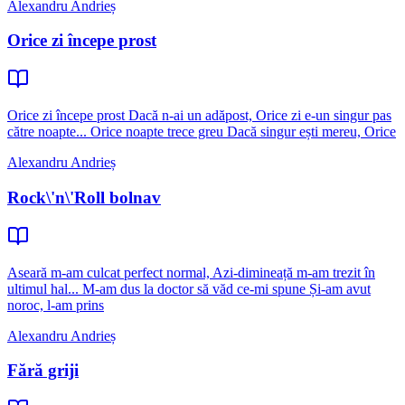
Alexandru Andrieș
Orice zi începe prost
Orice zi începe prost Dacă n-ai un adăpost, Orice zi e-un singur pas
către noapte... Orice noapte trece greu Dacă singur ești mereu, Orice
Alexandru Andrieș
Rock\'n\'Roll bolnav
Aseară m-am culcat perfect normal, Azi-dimineață m-am trezit în
ultimul hal... M-am dus la doctor să văd ce-mi spune Și-am avut
noroc, l-am prins
Alexandru Andrieș
Fără griji