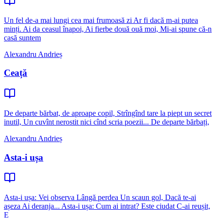
Un fel de-a mai lungi cea mai frumoasă zi Ar fi dacă m-ai putea
minți. Ai da ceasul înapoi, Ai fierbe două ouă moi, Mi-ai spune că-n
casă suntem
Alexandru Andrieș
Ceață
De departe bărbat, de aproape copil, Strîngînd tare la piept un secret
inutil, Un cuvînt nerostit nici cînd scria poezii... De departe bărbați,
Alexandru Andrieș
Asta-i ușa
Asta-i ușa: Vei observa Lângă perdea Un scaun gol, Dacă te-ai
așeza Ai deranja... Asta-i ușa: Cum ai intrat? Este ciudat C-ai reușit,
E