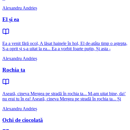
Alexandru Andrieș
El și ea
Ea a venit fără ocol, A lăsat hainele în hol, El de-atâta timp o aștepta,
S-a oprit și s-a uitat la ea... Ea a vorbit foarte puțin, Și asta -
Alexandru Andrieș
Rochia ta
Aseară, cineva Mergea pe stradă în rochia ta... M-am uitat bine, da\'
nu erai tu în ea! Aseară, cineva Mergea pe stradă în rochia ta... Și
Alexandru Andrieș
Ochi de ciocolată