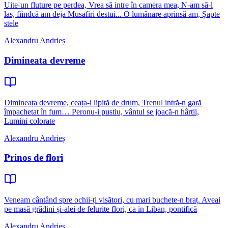
Uite-un fluture pe perdea, Vrea să intre în camera mea, N-am să-l
las, fiindcă am deja Musafiri destui... O lumânare aprinsă am, Șapte
stele
Alexandru Andrieș
Dimineata devreme
Dimineața devreme, ceața-i lipită de drum, Trenul intră-n gară
împachetat în fum… Peronu-i pustiu, vântul se joacă-n hârtii,
Lumini colorate
Alexandru Andrieș
Prinos de flori
Veneam cântând spre ochii-ți visători, cu mari buchete-n braț. Aveai
pe masă grădini și-alei de felurite flori, ca in Liban, pontifică
Alexandru Andrieș