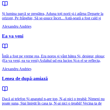
Și lumina parcă se pregătea, Aduna toți norii și-i atârna Departe la
orizont, Pe frânghie, Să se-usuce încet... Astă-seară a fost cald și
Alexandru Andrieș
Ea va veni
Întâi a fost pe vreme rea, Era noros și vânt bătea Și, desigur, ploua;
(Ea va veni, ea va veni) Asfaltul ud era lucios Și-n el se reflecta,
Alexandru Andrieș
Lenea de după-amiază
Dacă ai telefon Și aparatul n-are ton, N-ai nici o treabă: Nimeni nu
poate suna, Stai liniștit în casa ta, N-ai nici o treabă! Vecina ta de