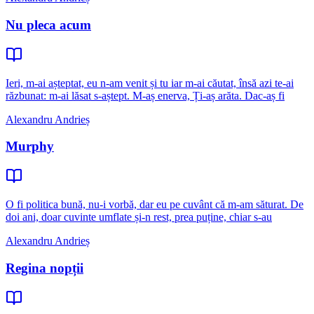
Nu pleca acum
Ieri, m-ai așteptat, eu n-am venit și tu iar m-ai căutat, însă azi te-ai
răzbunat: m-ai lăsat s-aștept. M-aș enerva, Ți-aș arăta. Dac-aș fi
Alexandru Andrieș
Murphy
O fi politica bună, nu-i vorbă, dar eu pe cuvânt că m-am săturat. De
doi ani, doar cuvinte umflate și-n rest, prea puține, chiar s-au
Alexandru Andrieș
Regina nopții