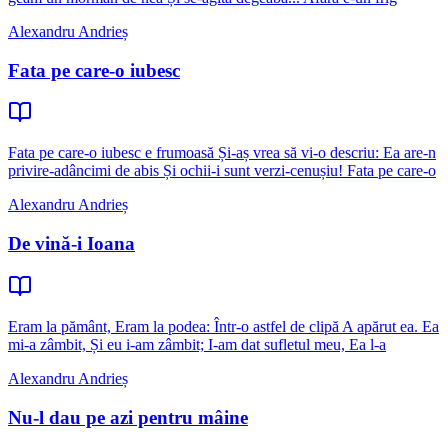
Alexandru Andrieș
Fata pe care-o iubesc
Fata pe care-o iubesc e frumoasă Și-aș vrea să vi-o descriu: Ea are-n
privire-adâncimi de abis Și ochii-i sunt verzi-cenușiu! Fata pe care-o
Alexandru Andrieș
De vină-i Ioana
Eram la pământ, Eram la podea: Într-o astfel de clipă A apărut ea. Ea
mi-a zâmbit, Și eu i-am zâmbit; I-am dat sufletul meu, Ea l-a
Alexandru Andrieș
Nu-l dau pe azi pentru mâine