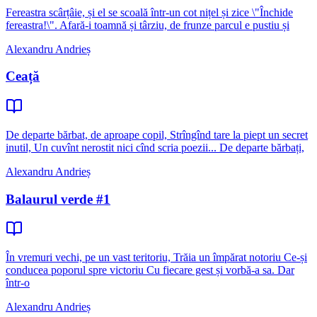
Fereastra scârțâie, și el se scoală într-un cot nițel și zice \"Închide
fereastra!\". Afară-i toamnă și târziu, de frunze parcul e pustiu și
Alexandru Andrieș
Ceață
De departe bărbat, de aproape copil, Strîngînd tare la piept un secret
inutil, Un cuvînt nerostit nici cînd scria poezii... De departe bărbați,
Alexandru Andrieș
Balaurul verde #1
În vremuri vechi, pe un vast teritoriu, Trăia un împărat notoriu Ce-și
conducea poporul spre victoriu Cu fiecare gest și vorbă-a sa. Dar
într-o
Alexandru Andrieș