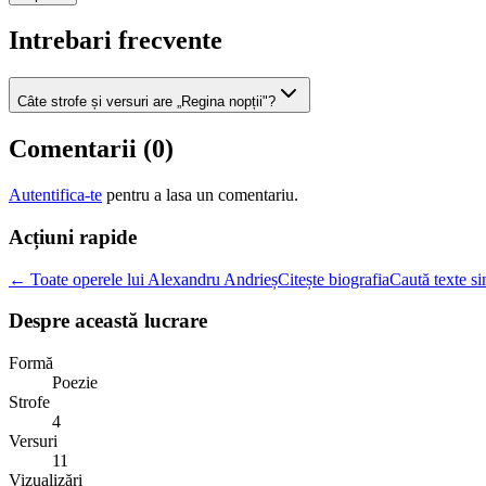
Intrebari frecvente
Câte strofe și versuri are „Regina nopții"?
Comentarii (
0
)
Autentifica-te
pentru a lasa un comentariu.
Acțiuni rapide
← Toate operele lui Alexandru Andrieș
Citește biografia
Caută texte si
Despre această lucrare
Formă
Poezie
Strofe
4
Versuri
11
Vizualizări