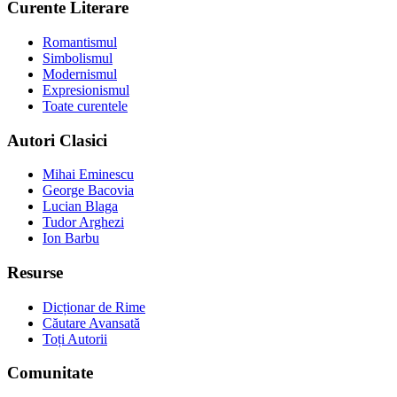
Curente Literare
Romantismul
Simbolismul
Modernismul
Expresionismul
Toate curentele
Autori Clasici
Mihai Eminescu
George Bacovia
Lucian Blaga
Tudor Arghezi
Ion Barbu
Resurse
Dicționar de Rime
Căutare Avansată
Toți Autorii
Comunitate