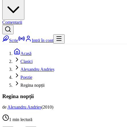
Comentarii
Scrie
Intră în cont
Acasă
Clasici
Alexandru Andrieș
Poezie
Regina nopții
Regina nopții
de
Alexandru Andrieș
(
2010
)
1
min lectură