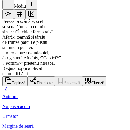
Mediu
Fereastra scârțâie, și el
se scoală într-un cot nițel
și zice \"Închide fereastra!\".
Afară-i toamnă și târziu,
de frunze parcul e pustiu
și nimeni pe alei.
Un troleibuz se-aude-aici,
dar geamul e închis, \"Ce zici?\".
\"Poftim?\" prietenu-ntreabă.
Regina nopții a plecat
cu un alt băiat
Copiază
Distribuie
Salvează
Citează
Anterior
Nu pleca acum
Următor
Margine de seară