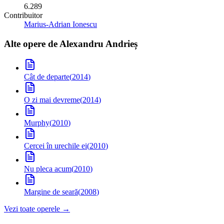
6.289
Contribuitor
Marius-Adrian Ionescu
Alte opere de
Alexandru Andrieș
Cât de departe
(
2014
)
O zi mai devreme
(
2014
)
Murphy
(
2010
)
Cercei în urechile ei
(
2010
)
Nu pleca acum
(
2010
)
Margine de seară
(
2008
)
Vezi toate operele →