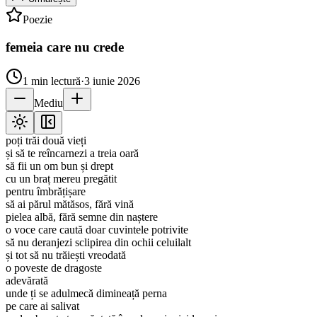
Poezie
femeia care nu crede
1
min lectură
·
3 iunie 2026
Mediu
poți trăi două vieți
și să te reîncarnezi a treia oară
să fii un om bun și drept
cu un braț mereu pregătit
pentru îmbrățișare
să ai părul mătăsos, fără vină
pielea albă, fără semne din naștere
o voce care caută doar cuvintele potrivite
să nu deranjezi sclipirea din ochii celuilalt
și tot să nu trăiești vreodată
o poveste de dragoste
adevărată
unde ți se adulmecă dimineață perna
pe care ai salivat