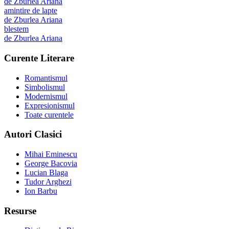
de
Zburlea Ariana
amintire de lapte
de
Zburlea Ariana
blestem
de
Zburlea Ariana
Curente Literare
Romantismul
Simbolismul
Modernismul
Expresionismul
Toate curentele
Autori Clasici
Mihai Eminescu
George Bacovia
Lucian Blaga
Tudor Arghezi
Ion Barbu
Resurse