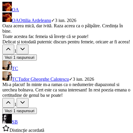
OA
OA
Ottilia Ardeleanu
✓
3 iun. 2026
Oaza aceea mică, dar ivită. Raza aceea ca o pâlpâire. Credința în
bine.
Toate acestea fac femeia să învețe că se poate!
Delicat și totodată puternic discurs pentru femeie, oricare ar fi aceea!
1
Vezi
1
raspunsuri
TC
TC
Tudor Gheorghe Calotescu
✓
3 iun. 2026
Mi-a placut! In minte m-a ramas ca o nedumerire diapazonul si
urechea bolnava. Cert este ca suna interesant! In rest poezia emana o
certitudine de genul ba se poate!
1
Vezi
1
raspunsuri
SB
Distincție acordată