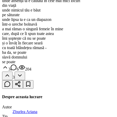
unde absența ta e căutată în cele mai mici locuri
din viață
unde nimicul tău e băut
pe săturate
unde lipsa ta e ca un diapazon
într-o ureche bolnavă
a mai rămas o singură femeie în mine
care, după ce îi spun toate astea
îmi șoptește că nu se poate
și o învăț în fiecare seară
cu toată blândețea rămasă -
ba da, se poate
slavă domnului
se poate
3
6
204
3
Despre aceasta lucrare
Autor
Zburlea Ariana
Tip