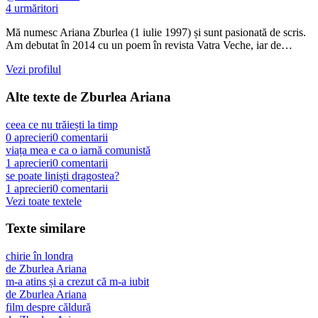
4
urmăritori
Mă numesc Ariana Zburlea (1 iulie 1997) și sunt pasionată de scris.
Am debutat în 2014 cu un poem în revista Vatra Veche, iar de…
Vezi profilul
Alte texte de
Zburlea Ariana
ceea ce nu trăiești la timp
0
aprecieri
0
comentarii
viața mea e ca o iarnă comunistă
1
aprecieri
0
comentarii
se poate liniști dragostea?
1
aprecieri
0
comentarii
Vezi toate textele
Texte similare
chirie în londra
de
Zburlea Ariana
m-a atins și a crezut că m-a iubit
de
Zburlea Ariana
film despre căldură