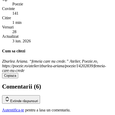
Poezie
Cuvinte
141
Citire
1 min
Versuri
28
Actualizat
3 iun. 2026
Cum sa citezi
Zburlea Ariana. “femeia care nu crede.” Atelier, Poezie.ro,
https://poezie.ro/atelier/zburlea-ariana/poezie/14202839/femeia-
care-nu-crede
Copiaza
Comentarii (
6
)
Extinde
răspunsuri
Autentifica-te
pentru a lasa un comentariu.