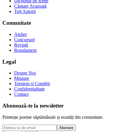
Dicționar de Rime
Căutare Avansată
Toți Autorii
Comunitate
Atelier
Concursuri
Revistă
Regulament
Legal
Despre Noi
Misiune
Termeni și Condiții
Confidențialitate
Contact
Abonează-te la newsletter
Primește poeme săptămânale și noutăți din comunitate.
Abonare