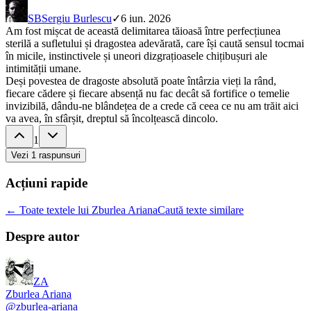
SB
Sergiu Burlescu
✓
6 iun. 2026
Am fost mișcat de această delimitarea tăioasă între perfecțiunea
sterilă a sufletului și dragostea adevărată, care își caută sensul tocmai
în micile, instinctivele și uneori dizgrațioasele chițibușuri ale
intimității umane.
Deși povestea de dragoste absolută poate întârzia vieți la rând,
fiecare cădere și fiecare absență nu fac decât să fortifice o temelie
invizibilă, dându-ne blândețea de a crede că ceea ce nu am trăit aici
va avea, în sfârșit, dreptul să încolțească dincolo.
1
Vezi
1
raspunsuri
Acțiuni rapide
← Toate textele lui Zburlea Ariana
Caută texte similare
Despre autor
ZA
Zburlea Ariana
@
zburlea-ariana