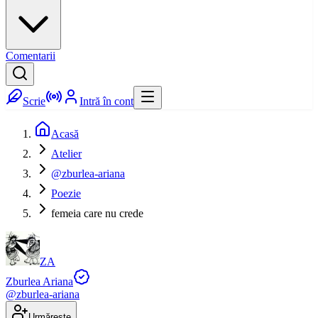
Comentarii
Scrie
Intră în cont
Acasă
Atelier
@zburlea-ariana
Poezie
femeia care nu crede
ZA
Zburlea Ariana
@
zburlea-ariana
Urmărește