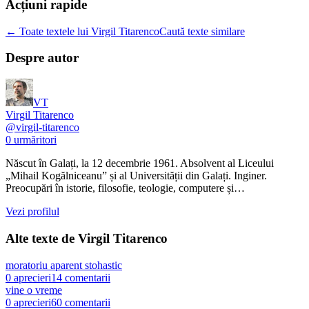
Acțiuni rapide
← Toate textele lui Virgil Titarenco
Caută texte similare
Despre autor
VT
Virgil Titarenco
@
virgil-titarenco
0
urmăritori
Născut în Galați, la 12 decembrie 1961. Absolvent al Liceului
„Mihail Kogălniceanu” și al Universității din Galați. Inginer.
Preocupări în istorie, filosofie, teologie, computere și…
Vezi profilul
Alte texte de
Virgil Titarenco
moratoriu aparent stohastic
0
aprecieri
14
comentarii
vine o vreme
0
aprecieri
60
comentarii