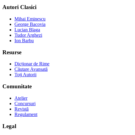
Autori Clasici
Mihai Eminescu
George Bacovia
Lucian Blaga
Tudor Arghezi
Ion Barbu
Resurse
Dicționar de Rime
Căutare Avansată
Toți Autorii
Comunitate
Atelier
Concursuri
Revistă
Regulament
Legal