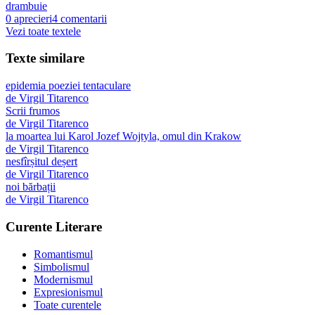
drambuie
0
aprecieri
4
comentarii
Vezi toate textele
Texte similare
epidemia poeziei tentaculare
de
Virgil Titarenco
Scrii frumos
de
Virgil Titarenco
la moartea lui Karol Jozef Wojtyla, omul din Krakow
de
Virgil Titarenco
nesfîrșitul deșert
de
Virgil Titarenco
noi bărbații
de
Virgil Titarenco
Curente Literare
Romantismul
Simbolismul
Modernismul
Expresionismul
Toate curentele