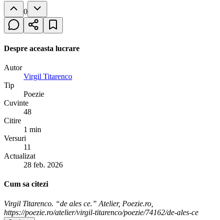
0
Despre aceasta lucrare
Autor
Virgil Titarenco
Tip
Poezie
Cuvinte
48
Citire
1 min
Versuri
11
Actualizat
28 feb. 2026
Cum sa citezi
Virgil Titarenco. “de ales ce.” Atelier, Poezie.ro,
https://poezie.ro/atelier/virgil-titarenco/poezie/74162/de-ales-ce