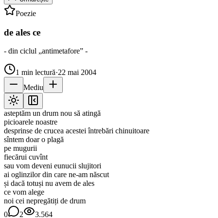
Poezie
de ales ce
- din ciclul „antimetafore” -
1
min lectură
·
22 mai 2004
Mediu
asteptăm un drum nou să atingă
picioarele noastre
desprinse de crucea acestei întrebări chinuitoare
sîntem doar o plagă
pe mugurii
fiecărui cuvînt
sau vom deveni eunucii slujitori
ai oglinzilor din care ne-am născut
și dacă totuși nu avem de ales
ce vom alege
noi cei nepregătiți de drum
0
2
3.564