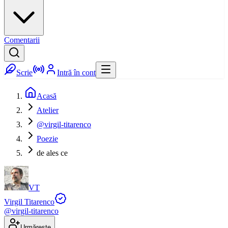
Comentarii
Scrie
Intră în cont
Acasă
Atelier
@virgil-titarenco
Poezie
de ales ce
VT
Virgil Titarenco
@
virgil-titarenco
Urmărește