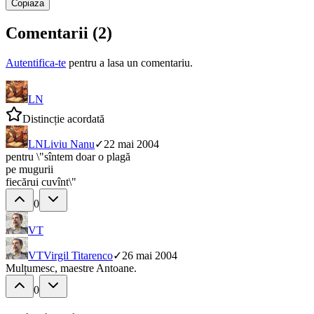
Copiaza
Comentarii (
2
)
Autentifica-te
pentru a lasa un comentariu.
LN
Distincție acordată
LN
Liviu Nanu
✓
22 mai 2004
pentru \"sîntem doar o plagă
pe mugurii
fiecărui cuvînt\"
0
VT
VT
Virgil Titarenco
✓
26 mai 2004
Mulțumesc, maestre Antoane.
0