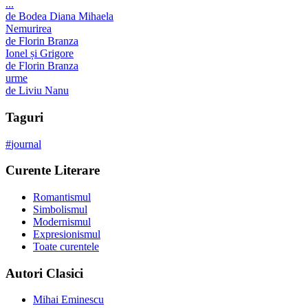
...
de
Bodea Diana Mihaela
Nemurirea
de
Florin Branza
Ionel și Grigore
de
Florin Branza
urme
de
Liviu Nanu
Taguri
#
journal
Curente Literare
Romantismul
Simbolismul
Modernismul
Expresionismul
Toate curentele
Autori Clasici
Mihai Eminescu