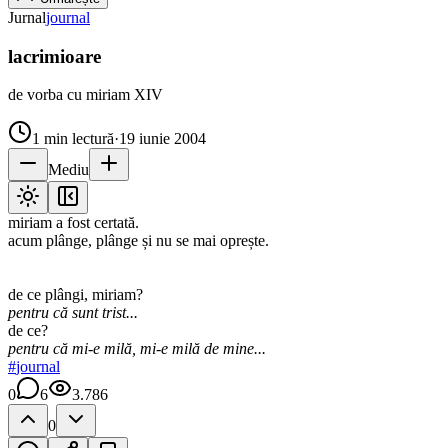
Jurnal
journal
lacrimioare
de vorba cu miriam XIV
1
min lectură
·
19 iunie 2004
Mediu
miriam a fost certată.
acum plânge, plânge și nu se mai oprește.
de ce plângi, miriam?
pentru că sunt trist...
de ce?
pentru că mi-e milă, mi-e milă de mine...
#
journal
0
6
3.786
0