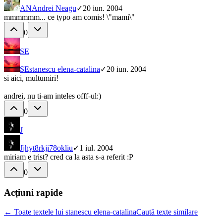
AN
Andrei Neagu
✓
20 iun. 2004
mmmmmm... ce typo am comis! \"mami\"
0
SE
SE
stanescu elena-catalina
✓
20 iun. 2004
si aici, multumiri!
andrei, nu ti-am inteles offf-ul:)
0
J
J
jhyt8rkji78okliu
✓
1 iul. 2004
miriam e trist? cred ca la asta s-a referit :P
0
Acțiuni rapide
← Toate textele lui stanescu elena-catalina
Caută texte similare