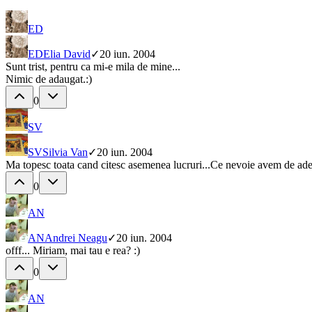
ED
ED
Elia David
✓
20 iun. 2004
Sunt trist, pentru ca mi-e mila de mine...
Nimic de adaugat.:)
0
SV
SV
Silvia Van
✓
20 iun. 2004
Ma topesc toata cand citesc asemenea lucruri...Ce nevoie avem de adev
0
AN
AN
Andrei Neagu
✓
20 iun. 2004
offf... Miriam, mai tau e rea? :)
0
AN