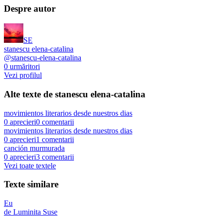
Despre autor
SE
stanescu elena-catalina
@
stanescu-elena-catalina
0
urmăritori
Vezi profilul
Alte texte de
stanescu elena-catalina
movimientos literarios desde nuestros dias
0
aprecieri
0
comentarii
movimientos literarios desde nuestros dias
0
aprecieri
1
comentarii
canción murmurada
0
aprecieri
3
comentarii
Vezi toate textele
Texte similare
Eu
de
Luminita Suse