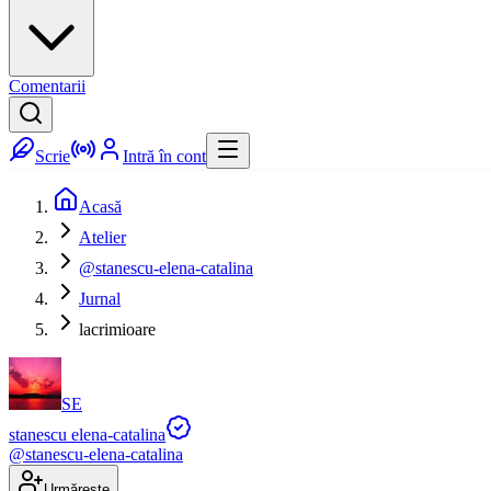
Comentarii
Scrie
Intră în cont
Acasă
Atelier
@stanescu-elena-catalina
Jurnal
lacrimioare
SE
stanescu elena-catalina
@
stanescu-elena-catalina
Urmărește