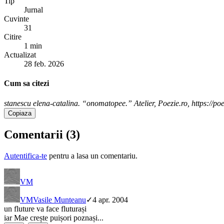
Tip
Jurnal
Cuvinte
31
Citire
1 min
Actualizat
28 feb. 2026
Cum sa citezi
stanescu elena-catalina. “onomatopee.” Atelier, Poezie.ro, https://po
Copiaza
Comentarii (
3
)
Autentifica-te
pentru a lasa un comentariu.
VM
VM
Vasile Munteanu
✓
4 apr. 2004
un fluture va face fluturași
iar Mae crește puișori poznași...