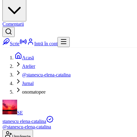
Comentarii
Scrie
Intră în cont
Acasă
Atelier
@stanescu-elena-catalina
Jurnal
onomatopee
SE
stanescu elena-catalina
@
stanescu-elena-catalina
Urmărește