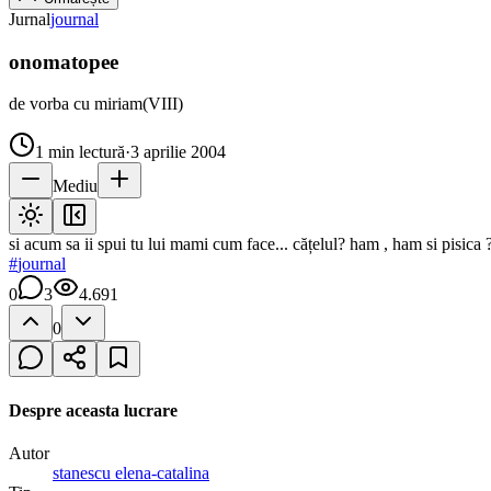
Jurnal
journal
onomatopee
de vorba cu miriam(VIII)
1
min lectură
·
3 aprilie 2004
Mediu
si acum sa ii spui tu lui mami cum face... cățelul? ham , ham si pisica 
#
journal
0
3
4.691
0
Despre aceasta lucrare
Autor
stanescu elena-catalina