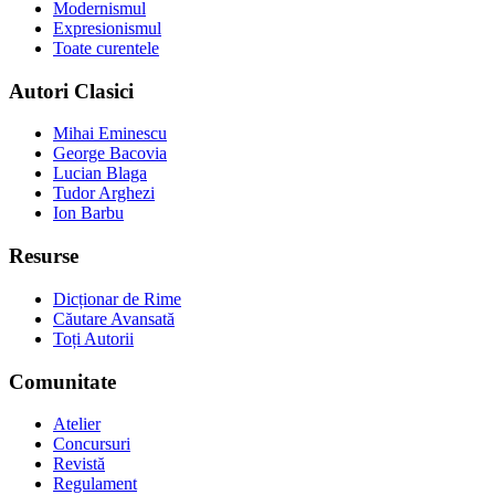
Modernismul
Expresionismul
Toate curentele
Autori Clasici
Mihai Eminescu
George Bacovia
Lucian Blaga
Tudor Arghezi
Ion Barbu
Resurse
Dicționar de Rime
Căutare Avansată
Toți Autorii
Comunitate
Atelier
Concursuri
Revistă
Regulament