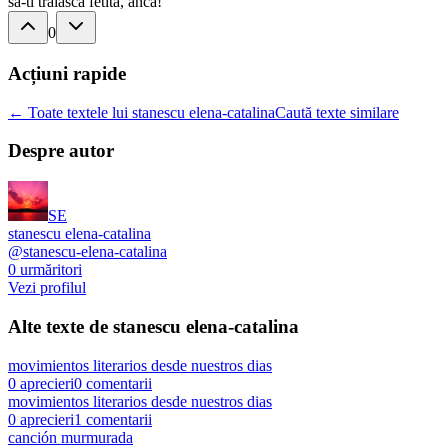
sa-ti traiasca fetita, anca!
0
Acțiuni rapide
← Toate textele lui stanescu elena-catalina
Caută texte similare
Despre autor
SE
stanescu elena-catalina
@
stanescu-elena-catalina
0
urmăritori
Vezi profilul
Alte texte de
stanescu elena-catalina
movimientos literarios desde nuestros dias
0
aprecieri
0
comentarii
movimientos literarios desde nuestros dias
0
aprecieri
1
comentarii
canción murmurada