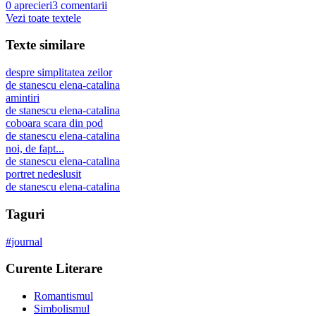
0
aprecieri
3
comentarii
Vezi toate textele
Texte similare
despre simplitatea zeilor
de
stanescu elena-catalina
amintiri
de
stanescu elena-catalina
coboara scara din pod
de
stanescu elena-catalina
noi, de fapt...
de
stanescu elena-catalina
portret nedeslusit
de
stanescu elena-catalina
Taguri
#
journal
Curente Literare
Romantismul
Simbolismul