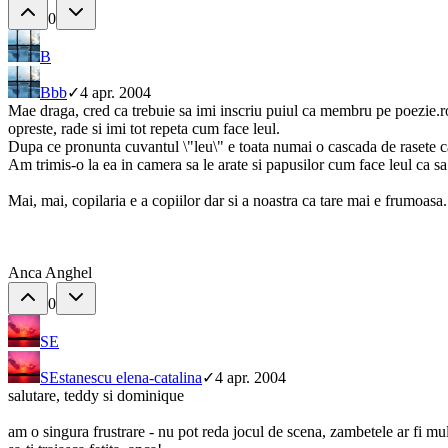
0
B
B
bb
✓
4 apr. 2004
Mae draga, cred ca trebuie sa imi inscriu puiul ca membru pe poezie.ro
opreste, rade si imi tot repeta cum face leul.
Dupa ce pronunta cuvantul \"leu\" e toata numai o cascada de rasete ca 
Am trimis-o la ea in camera sa le arate si papusilor cum face leul ca sa 
Mai, mai, copilaria e a copiilor dar si a noastra ca tare mai e frumoasa.
Anca Anghel
0
SE
SE
stanescu elena-catalina
✓
4 apr. 2004
salutare, teddy si dominique
am o singura frustrare - nu pot reda jocul de scena, zambetele ar fi mul