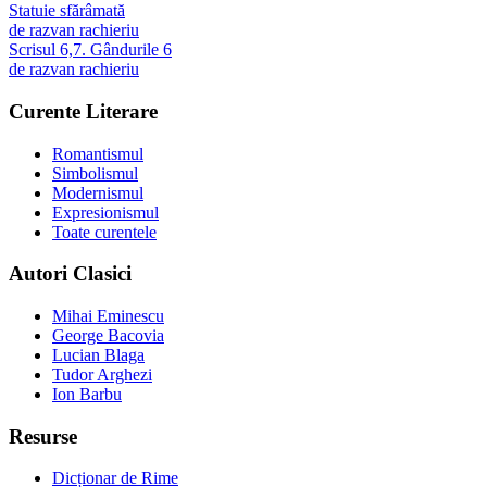
Statuie sfărâmată
de
razvan rachieriu
Scrisul 6,7. Gândurile 6
de
razvan rachieriu
Curente Literare
Romantismul
Simbolismul
Modernismul
Expresionismul
Toate curentele
Autori Clasici
Mihai Eminescu
George Bacovia
Lucian Blaga
Tudor Arghezi
Ion Barbu
Resurse
Dicționar de Rime