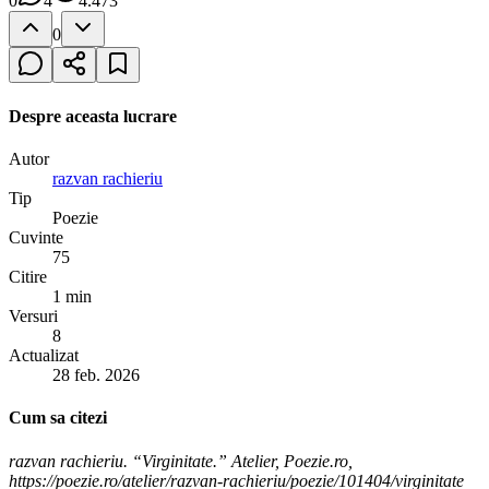
0
4
4.473
0
Despre aceasta lucrare
Autor
razvan rachieriu
Tip
Poezie
Cuvinte
75
Citire
1 min
Versuri
8
Actualizat
28 feb. 2026
Cum sa citezi
razvan rachieriu. “Virginitate.” Atelier, Poezie.ro,
https://poezie.ro/atelier/razvan-rachieriu/poezie/101404/virginitate