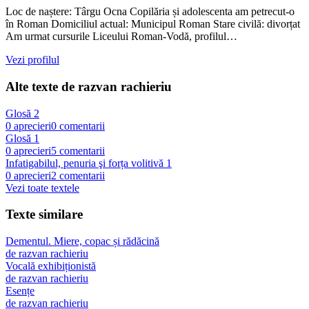
Loc de naștere: Târgu Ocna Copilăria și adolescenta am petrecut-o
în Roman Domiciliul actual: Municipul Roman Stare civilă: divorțat
Am urmat cursurile Liceului Roman-Vodă, profilul…
Vezi profilul
Alte texte de
razvan rachieriu
Glosă 2
0
aprecieri
0
comentarii
Glosă 1
0
aprecieri
5
comentarii
Infatigabilul, penuria şi forța volitivă 1
0
aprecieri
2
comentarii
Vezi toate textele
Texte similare
Dementul. Miere, copac și rădăcină
de
razvan rachieriu
Vocală exhibiționistă
de
razvan rachieriu
Esențe
de
razvan rachieriu