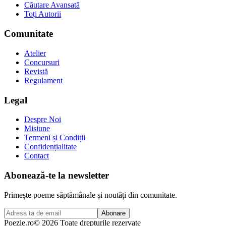
Căutare Avansată
Toți Autorii
Comunitate
Atelier
Concursuri
Revistă
Regulament
Legal
Despre Noi
Misiune
Termeni și Condiții
Confidențialitate
Contact
Abonează-te la newsletter
Primește poeme săptămânale și noutăți din comunitate.
Abonare
Poezie
.ro
© 2026 Toate drepturile rezervate