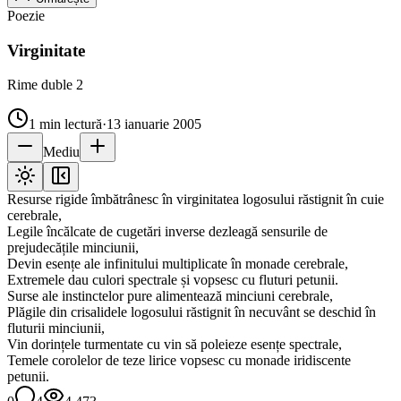
Poezie
Virginitate
Rime duble 2
1
min lectură
·
13 ianuarie 2005
Mediu
Resurse rigide îmbătrânesc în virginitatea logosului răstignit în cuie
cerebrale,
Legile încălcate de cugetări inverse dezleagă sensurile de
prejudecățile minciunii,
Devin esențe ale infinitului multiplicate în monade cerebrale,
Extremele dau culori spectrale și vopsesc cu fluturi petunii.
Surse ale instinctelor pure alimentează minciuni cerebrale,
Plăgile din crisalidele logosului răstignit în necuvânt se deschid în
fluturii minciunii,
Vin dorințele turmentate cu vin să poleieze esențe spectrale,
Temele corolelor de teze lirice vopsesc cu monade iridiscente
petunii.