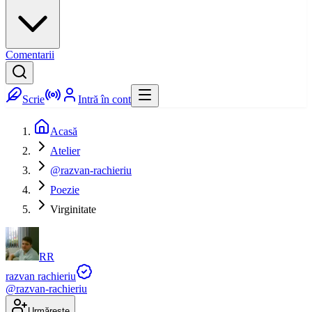
Comentarii
Scrie
Intră în cont
Acasă
Atelier
@razvan-rachieriu
Poezie
Virginitate
RR
razvan rachieriu
@
razvan-rachieriu
Urmărește