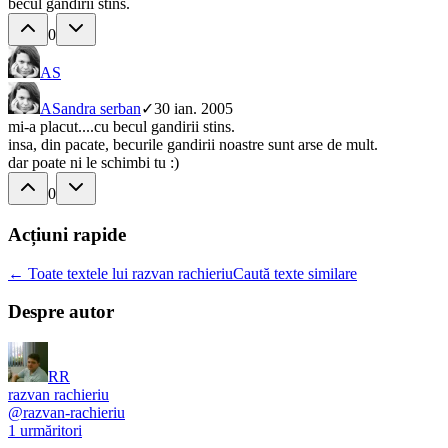
becul gandirii stins.
0
AS
AS
andra serban
✓
30 ian. 2005
mi-a placut....cu becul gandirii stins.
insa, din pacate, becurile gandirii noastre sunt arse de mult.
dar poate ni le schimbi tu :)
0
Acțiuni rapide
← Toate textele lui razvan rachieriu
Caută texte similare
Despre autor
RR
razvan rachieriu
@
razvan-rachieriu
1
urmăritori