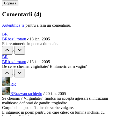
Copiaza
Comentarii (
4
)
Autentifica-te
pentru a lasa un comentariu.
BR
BR
bazil rotaru
✓
13 ian. 2005
E tare-ntuneric in poema dumitale.
0
BR
BR
bazil rotaru
✓
13 ian. 2005
De ce se cheama virginitate? E-ntuneric ca-n vagin?
0
RR
RR
razvan rachieriu
✓
20 ian. 2005
Se cheama \"Virginitate\" fiindca nu accepta agresari si intruziuni
malitioase,deflorari de gandiri troglodite.
Corpul ei nu poate fi atins de vorbe vulgare.
E intuneric in poem pentru cei care citesc cu lumina inchisa, cu