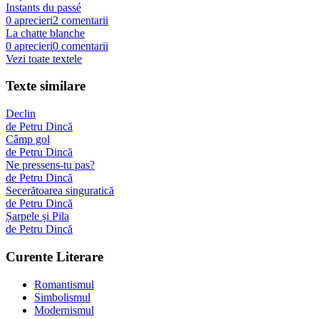
Instants du passé
0
aprecieri
2
comentarii
La chatte blanche
0
aprecieri
0
comentarii
Vezi toate textele
Texte similare
Declin
de
Petru Dincă
Câmp gol
de
Petru Dincă
Ne pressens-tu pas?
de
Petru Dincă
Secerătoarea singuratică
de
Petru Dincă
Șarpele și Pila
de
Petru Dincă
Curente Literare
Romantismul
Simbolismul
Modernismul