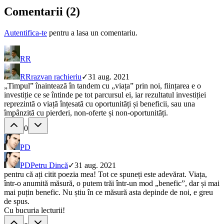
Comentarii (
2
)
Autentifica-te
pentru a lasa un comentariu.
RR
RR
razvan rachieriu
✓
31 aug. 2021
„Timpul” înaintează în tandem cu „viața” prin noi, ființarea e o
investiție ce se întinde pe tot parcursul ei, iar rezultatul investiției
reprezintă o viață înțesată cu oportunități și beneficii, sau una
împânzită cu pierderi, non-oferte și non-oportunități.
0
PD
PD
Petru Dincă
✓
31 aug. 2021
pentru că ați citit poezia mea! Tot ce spuneți este adevărat. Viața,
într-o anumită măsură, o putem trăi într-un mod „benefic”, dar și mai
mai puțin benefic. Nu știu în ce măsură asta depinde de noi, e greu
de spus.
Cu bucuria lecturii!