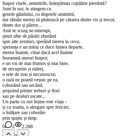
înapoi visele, amintirile, îndepărtata copilărie pierdută?
Sunt în noi, le atingem cu
genele gândului, cu degetele amintirii,
dar rămân mereu să plutească pe cărarea dintre vis și trecut,
dintre dor și părere...
Anii se scurg ne-ntrerupt,
șiruri albe de păsări zburând
spre alte zenituri, sperând mereu la ceva;
speranța e un miraj ce duce lumea departe,
mereu înainte, chiar dacă acel înainte
înseamnă uneori înapoi;
e un vis de mai frumos și mai bine,
de necuprins și măreț,
o sete de nou și necunoscut;
o rază ne poartă veșnic pe ea,
coborând sau urcând,
șerpuind printre ierburi și flori
sau pe dealuri uscate...
Un pariu cu noi înșine este viața -
și cu soarta, o alergare spre fericire,
o înălțare sau coborâre
prin spațiu și timp.
0
2
2.288
0