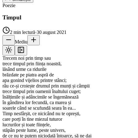
Poezie
Timpul
2
min lectură
·
30 august 2021
Mediu
Trecem noi prin timp sau
trece timpul prin ființa noastră,
lăsând urme ca ridurile
brăzdate pe piatra aspră de
apa gonind vijelios printre stânci;
râu ce-și croiește drumul prin munți și câmpii
trece timpul prin oamenii înaltului cuget;
înălțimile și adâncimile se îngemănează
în gândirea lor fecundă, ca marea și
soarele când se scufundă seara în ea...
Timp nesfârșit, ce nicicând nu te oprești,
care porți în tine miezul tuturor
lucrurilor și toate ființele,
stăpân peste lume, peste univers,
de ce nu te putem niciodată întoarce, să ne dai