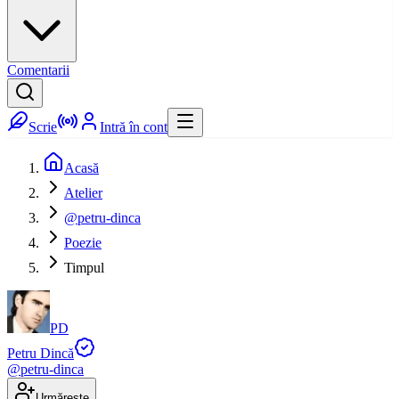
Comentarii
Scrie
Intră în cont
Acasă
Atelier
@petru-dinca
Poezie
Timpul
PD
Petru Dincă
@
petru-dinca
Urmărește