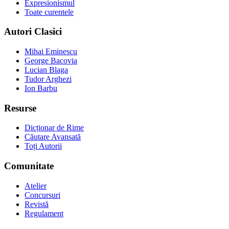
Expresionismul
Toate curentele
Autori Clasici
Mihai Eminescu
George Bacovia
Lucian Blaga
Tudor Arghezi
Ion Barbu
Resurse
Dicționar de Rime
Căutare Avansată
Toți Autorii
Comunitate
Atelier
Concursuri
Revistă
Regulament