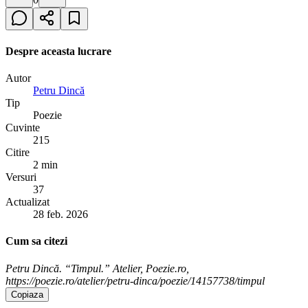
Despre aceasta lucrare
Autor
Petru Dincă
Tip
Poezie
Cuvinte
215
Citire
2 min
Versuri
37
Actualizat
28 feb. 2026
Cum sa citezi
Petru Dincă. “Timpul.” Atelier, Poezie.ro,
https://poezie.ro/atelier/petru-dinca/poezie/14157738/timpul
Copiaza