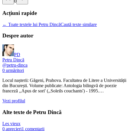
0
Acțiuni rapide
← Toate textele lui Petru Dincă
Caută texte similare
Despre autor
PD
Petru Dincă
@
petru-dinca
0
urmăritori
Locul nașterii: Găgeni, Prahova. Facultatea de Litere a Universității
din București. Volume publicate: Antologia bilingvă de poezie
franceză ,,Apus de sori' (,,Soleils couchants') - 1995.…
Vezi profilul
Alte texte de
Petru Dincă
Les vieux
0
aprecieri
1
comentarii