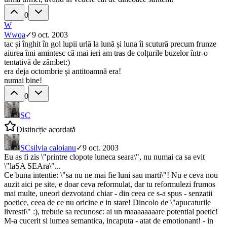
0
W
W
wqa
✓
9 oct. 2003
tac și înghit în gol lupii urlă la lună și luna îi scutură precum frunze
aiurea îmi amintesc că mai ieri am tras de colțurile buzelor într-o
tentativă de zâmbet:)
era deja octombrie și antitoamnă era!
numai bine!
0
SC
Distincție acordată
SC
silvia caloianu
✓
9 oct. 2003
Eu as fi zis \"printre clopote luneca seara\", nu numai ca sa evit
\"laSA SEAra\"...
Ce buna intentie: \"sa nu ne mai fie luni sau marti\"! Nu e ceva nou
auzit aici pe site, e doar ceva reformulat, dar tu reformulezi frumos
mai multe, uneori dezvotand chiar - din ceea ce s-a spus - senzatii
poetice, ceea de ce nu oricine e in stare! Dincolo de \"apucaturile
livresti\" :), trebuie sa recunosc: ai un maaaaaaaare potential poetic!
M-a cucerit si lumea semantica, incaputa - atat de emotionant! - in