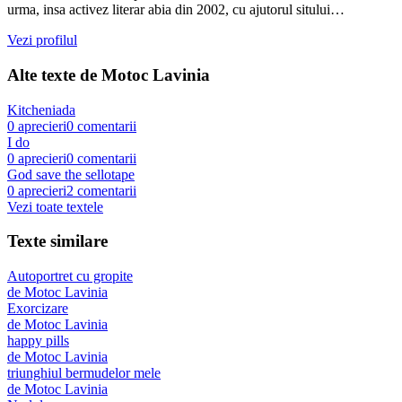
urma, insa activez literar abia din 2002, cu ajutorul sitului…
Vezi profilul
Alte texte de
Motoc Lavinia
Kitcheniada
0
aprecieri
0
comentarii
I do
0
aprecieri
0
comentarii
God save the sellotape
0
aprecieri
2
comentarii
Vezi toate textele
Texte similare
Autoportret cu gropite
de
Motoc Lavinia
Exorcizare
de
Motoc Lavinia
happy pills
de
Motoc Lavinia
triunghiul bermudelor mele
de
Motoc Lavinia