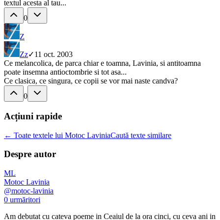
textul acesta al tau...
0
Z
Z
z
✓
11 oct. 2003
Ce melancolica, de parca chiar e toamna, Lavinia, si antitoamna
poate insemna antioctombrie si tot asa...
Ce clasica, ce singura, ce copii se vor mai naste candva?
0
Acțiuni rapide
← Toate textele lui Motoc Lavinia
Caută texte similare
Despre autor
ML
Motoc Lavinia
@
motoc-lavinia
0
urmăritori
Am debutat cu cateva poeme in Ceaiul de la ora cinci, cu ceva ani in