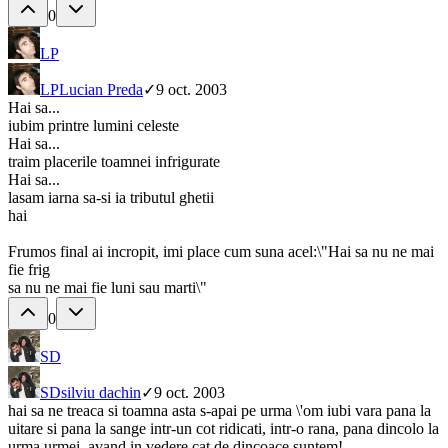
0
LP
LP
Lucian Preda
✓
9 oct. 2003
Hai sa...
iubim printre lumini celeste
Hai sa...
traim placerile toamnei infrigurate
Hai sa...
lasam iarna sa-si ia tributul ghetii
hai
Frumos final ai incropit, imi place cum suna acel:\"Hai sa nu ne mai
fie frig
sa nu ne mai fie luni sau marti\"
0
SD
SD
silviu dachin
✓
9 oct. 2003
hai sa ne treaca si toamna asta s-apai pe urma \'om iubi vara pana la
uitare si pana la sange intr-un cot ridicati, intr-o rana, pana dincolo la
urma urmei, avand in vedere cat de dincoace suntem!