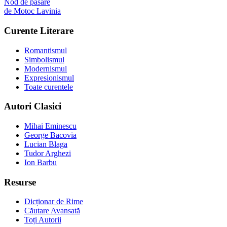
Nod de pasare
de
Motoc Lavinia
Curente Literare
Romantismul
Simbolismul
Modernismul
Expresionismul
Toate curentele
Autori Clasici
Mihai Eminescu
George Bacovia
Lucian Blaga
Tudor Arghezi
Ion Barbu
Resurse
Dicționar de Rime
Căutare Avansată
Toți Autorii