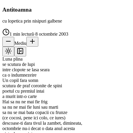
Antitoamna
cu lopetica prin nisipuri galbene
1
min lectură
·
8 octombrie 2003
Mediu
Luna plina
se scutura de lupi
intre clopote se lasa seara
ca o indumnezeire
Un copil fara somn
scutura de praf coronite de spini
poetul cu premiul intai
a murit intr-o carte
Hai sa nu ne mai fie frig
sa nu ne mai fie luni sau marti
sa nu se mai bata copacii cu frunze
(ce cocosi, pene ici colo, ce iures)
descoase-ti dara tivul la zambet, dimineata,
octombrie nu-i decat o data anul acesta