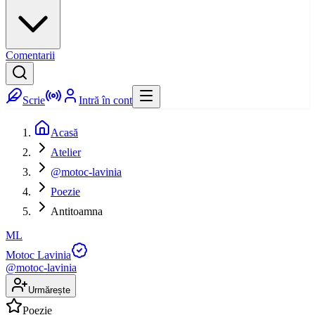
Comentarii
Scrie
Intră în cont
Acasă
Atelier
@motoc-lavinia
Poezie
Antitoamna
ML
Motoc Lavinia
@
motoc-lavinia
Urmărește
Poezie