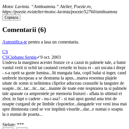
Motoc Lavinia. “Antitoamna.” Atelier, Poezie.ro,
https://poezie.ro/atelier/motoc-lavinia/poezie/52760/antitoamna
Copiaza
Comentarii (
6
)
Autentifica-te
pentru a lasa un comentariu.
CS
CS
Ciobanu Sergiu
✓
9 oct. 2003
Undeva la marginea acestei frunze ce a cazut in palmele tale, a batut
vantul verii si ochii tai cautand cerurile in buza ei - azi uscata-i drept
- s-a oprit sa guste lumina...Iti mangaia fata, copil balai si inger, cand
umbrele incepeau a se destrama la apus...marea resemna plajele
uitate de somn si nelinistea clipelor aduceau ceasurile la tanguire de
soapte...tic..tac...tic...tac...inainte de toate este respirarea ta si palmele
tale apasate ca amprentele pe memoria frunzei - aflata in ultimul ei
zbor, in fapt o cadere - nu-i asa? - si mai apoi gustul asta trist de
noapte curgand de pe limbile clopotelor...dangatele vor veni insa mai
spre dimineata cand se vor implinii visurile...dar...e numai o soapta
la o numai de poarta...
Stelute: ***