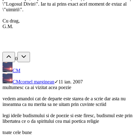
\"Logosul Divin\". Iar tu ai prins exact acel moment de extaz al
\"uimirii\".
Cu drag,
G.M.
0
CM
CM
cornel marginean
✓
11 ian. 2007
multumesc ca ai vizitat acea poezie
vedem amandoi cat de departe este starea de a scrie dar asta nu
inseamna ca nu merita sa ne uitam prin cuvinte scriid
legi ideile budismului si de poezie si este firesc, budismul este prin
libertatea ce o da spiritului cea mai poetica religie
toate cele bune