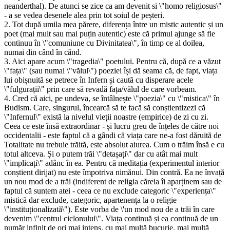
neanderthal). De atunci se zice ca am devenit si \"homo religiosus\"
- a se vedea desenele alea prin tot soiul de peșteri.
2. Tot după umila mea părere, diferența între un mistic autentic și un
poet (mai mult sau mai puțin autentic) este că primul ajunge să fie
continuu în \"comuniune cu Divinitatea\", în timp ce al doilea,
numai din când în când.
3. Aici apare acum \"tragedia\" poetului. Pentru că, după ce a văzut
\"fața\" (sau numai \"vălul\") poeziei își dă seama că, de fapt, viața
lui obișnuită se petrece în Infern și caută cu disperare acele
\"fulgurații\" prin care să revadă fața/vălul de care vorbeam.
4. Cred că aici, pe undeva, se întâlnește \"poezia\" cu \"mistica\" în
Budism. Care, singurul, încearcă să te facă să conștientizezi că
\"Infernul\" există la nivelul vieții noastre (empirice) de zi cu zi.
Ceea ce este însă extraordinar - și lucru greu de înțeles de către noi
occidentalii - este faptul că a gândi că viața care ne-a fost dăruită de
Totalitate nu trebuie trăită, este absolut aiurea. Cum o trăim însă e cu
totul altceva. Și o putem trăi \"detașați\" dar cu atât mai mult
\"implicați\" adânc în ea. Pentru că meditația (experimentul interior
conștient dirijat) nu este împotriva nimănui. Din contră. Ea ne învață
un nou mod de a trăi (indiferent de religia căreia îi aparținem sau de
faptul că suntem atei - ceea ce nu exclude categoric \"experiența\"
mistică dar exclude, categoric, apartenența la o religie
\"instituționalizată\"). Este vorba de \'un mod nou de a trăi în care
devenim \"centrul ciclonului\". Viața continuă și ea continuă de un
număr infinit de ori mai intens, cu mai multă bucurie, mai multă