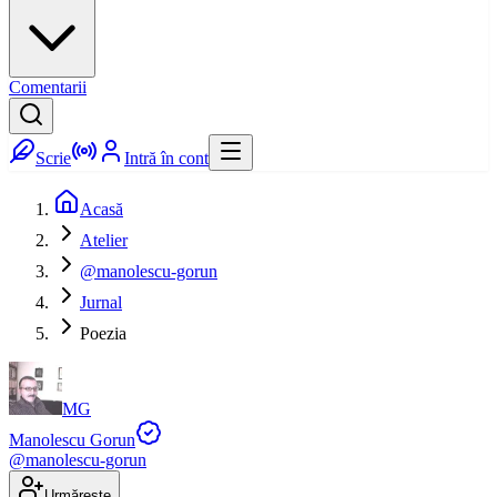
Comentarii
Scrie
Intră în cont
Acasă
Atelier
@manolescu-gorun
Jurnal
Poezia
MG
Manolescu Gorun
@
manolescu-gorun
Urmărește