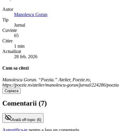
Autor
Manolescu Gorun
Tip
Jurnal
Cuvinte
65
Citire
1 min
Actualizat
28 feb. 2026
Cum sa citezi
Manolescu Gorun. “Poezia.” Atelier, Poezie.ro,
https://poezie.ro/atelier/manolescu-gorun/jurnal/224286/poezia
Copiaza
Comentarii (
7
)
Arată
off-topic (
6
)
Autentifica-te
pentru a lasa un comentariu.