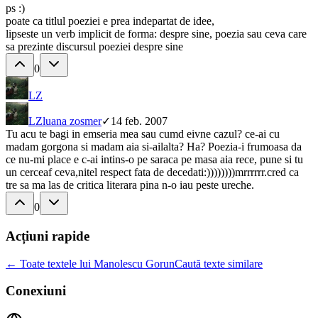
ps :)
poate ca titlul poeziei e prea indepartat de idee,
lipseste un verb implicit de forma: despre sine, poezia sau ceva care
sa prezinte discursul poeziei despre sine
0
LZ
LZ
luana zosmer
✓
14 feb. 2007
Tu acu te bagi in emseria mea sau cumd eivne cazul? ce-ai cu
madam gorgona si madam aia si-ailalta? Ha? Poezia-i frumoasa da
ce nu-mi place e c-ai intins-o pe saraca pe masa aia rece, pune si tu
un cerceaf ceva,nitel respect fata de decedati:))))))))mrrrrrr.cred ca
tre sa ma las de critica literara pina n-o iau peste ureche.
0
Acțiuni rapide
← Toate textele lui Manolescu Gorun
Caută texte similare
Conexiuni