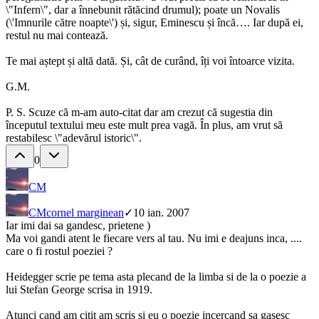
\"Infern\", dar a înnebunit rătăcind drumul); poate un Novalis
(\'Imnurile către noapte\') și, sigur, Eminescu și încă…. Iar după ei,
restul nu mai contează.
Te mai aștept și altă dată. Și, cât de curând, îți voi întoarce vizita.
G.M.
P. S. Scuze că m-am auto-citat dar am crezut că sugestia din
începutul textului meu este mult prea vagă. În plus, am vrut să
restabilesc \"adevărul istoric\".
0
CM
CM
cornel marginean
✓
10 ian. 2007
Iar imi dai sa gandesc, prietene )
Ma voi gandi atent le fiecare vers al tau. Nu imi e deajuns inca, ....
care o fi rostul poeziei ?
Heidegger scrie pe tema asta plecand de la limba si de la o poezie a
lui Stefan George scrisa in 1919.
Atunci cand am citit am scris si eu o poezie incercand sa gasesc