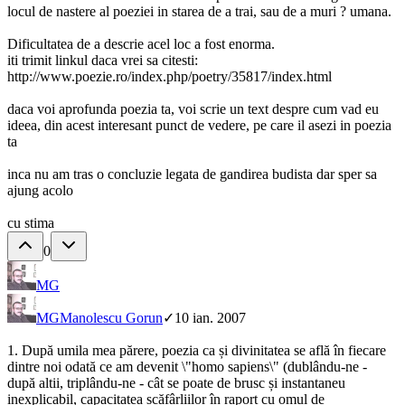
locul de nastere al poeziei in starea de a trai, sau de a muri ? umana.
Dificultatea de a descrie acel loc a fost enorma.
iti trimit linkul daca vrei sa citesti:
http://www.poezie.ro/index.php/poetry/35817/index.html
daca voi aprofunda poezia ta, voi scrie un text despre cum vad eu
ideea, din acest interesant punct de vedere, pe care il asezi in poezia
ta
inca nu am tras o concluzie legata de gandirea budista dar sper sa
ajung acolo
cu stima
0
MG
MG
Manolescu Gorun
✓
10 ian. 2007
1. După umila mea părere, poezia ca și divinitatea se află în fiecare
dintre noi odată ce am devenit \"homo sapiens\" (dublându-ne -
după altii, triplându-ne - cât se poate de brusc și instantaneu
inexplicabil, capacitatea scăfârliilor în raport cu omul de