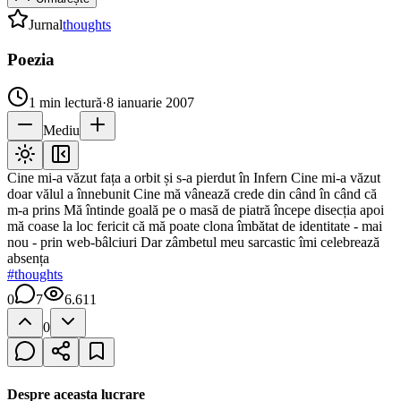
Jurnal
thoughts
Poezia
1
min lectură
·
8 ianuarie 2007
Mediu
Cine mi-a văzut fața a orbit și s-a pierdut în Infern Cine mi-a văzut
doar vălul a înnebunit Cine mă vânează crede din când în când că
m-a prins Mă întinde goală pe o masă de piatră începe disecția apoi
mă coase la loc fericit că mă poate clona îmbătat de identitate - mai
nou - prin web-bâlciuri Dar zâmbetul meu sarcastic îmi celebrează
absența
#
thoughts
0
7
6.611
0
Despre aceasta lucrare