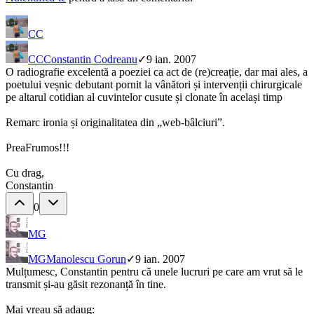
CC
CC
Constantin Codreanu
✓
9 ian. 2007
O radiografie excelentă a poeziei ca act de (re)creație, dar mai ales, a
poetului veșnic debutant pornit la vânători și intervenții chirurgicale
pe altarul cotidian al cuvintelor cusute și clonate în același timp
Remarc ironia și originalitatea din „web-bâlciuri”.
PreaFrumos!!!
Cu drag,
Constantin
0
MG
MG
Manolescu Gorun
✓
9 ian. 2007
Mulțumesc, Constantin pentru că unele lucruri pe care am vrut să le
transmit și-au găsit rezonanță în tine.
Mai vreau să adaug: