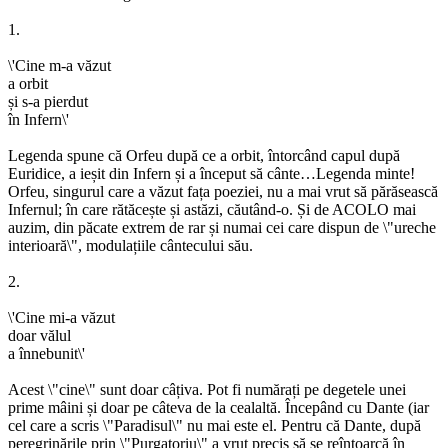
1.
\'Cine m-a văzut
a orbit
și s-a pierdut
în Infern\'
Legenda spune că Orfeu după ce a orbit, întorcând capul după
Euridice, a ieșit din Infern și a început să cânte…Legenda minte!
Orfeu, singurul care a văzut fața poeziei, nu a mai vrut să părăsească
Infernul; în care rătăcește și astăzi, căutând-o. Și de ACOLO mai
auzim, din păcate extrem de rar și numai cei care dispun de \"ureche
interioară\", modulațiile cântecului său.
2.
\'Cine mi-a văzut
doar vălul
a înnebunit\'
Acest \"cine\" sunt doar câțiva. Pot fi numărați pe degetele unei
prime mâini și doar pe câteva de la cealaltă. Începând cu Dante (iar
cel care a scris \"Paradisul\" nu mai este el. Pentru că Dante, după
peregrinările prin \"Purgatoriu\" a vrut precis să se reîntoarcă în