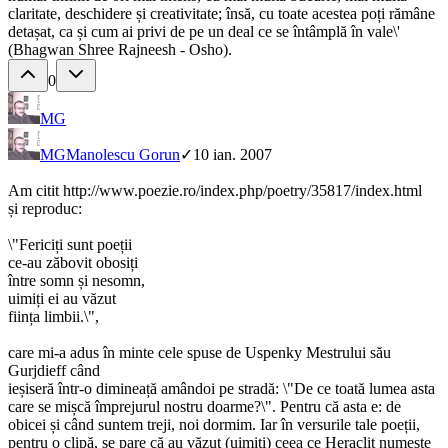
claritate, deschidere și creativitate; însă, cu toate acestea poți rămâne
detașat, ca și cum ai privi de pe un deal ce se întâmplă în vale\'
(Bhagwan Shree Rajneesh - Osho).
0
MG
MG
Manolescu Gorun
✓
10 ian. 2007
Am citit http://www.poezie.ro/index.php/poetry/35817/index.html
și reproduc:
\"Fericiți sunt poeții
ce-au zăbovit obosiți
între somn și nesomn,
uimiți ei au văzut
ființa limbii.\",
care mi-a adus în minte cele spuse de Uspenky Mestrului său
Gurjdieff când
ieșiseră într-o dimineață amândoi pe stradă: \"De ce toată lumea asta
care se mișcă împrejurul nostru doarme?\". Pentru că asta e: de
obicei și când suntem treji, noi dormim. Iar în versurile tale poeții,
pentru o clipă, se pare că au văzut (uimiți) ceea ce Heraclit numește