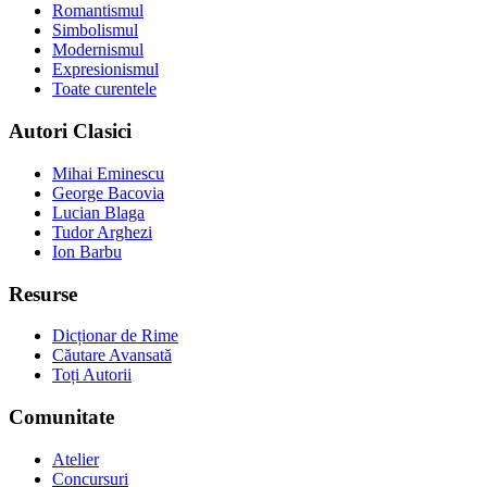
Romantismul
Simbolismul
Modernismul
Expresionismul
Toate curentele
Autori Clasici
Mihai Eminescu
George Bacovia
Lucian Blaga
Tudor Arghezi
Ion Barbu
Resurse
Dicționar de Rime
Căutare Avansată
Toți Autorii
Comunitate
Atelier
Concursuri