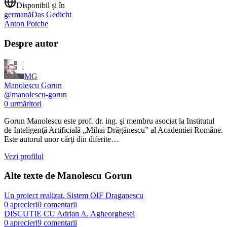
Disponibil și în
germană
Das Gedicht
Anton Potche
Despre autor
MG
Manolescu Gorun
@
manolescu-gorun
0
urmăritori
Gorun Manolescu este prof. dr. ing. şi membru asociat la Institutul
de Inteligenţă Artificială „Mihai Drăgănescu” al Academiei Române.
Este autorul unor cărţi din diferite…
Vezi profilul
Alte texte de
Manolescu Gorun
Un proiect realizat. Sistem OIF Draganescu
0
aprecieri
0
comentarii
DISCUTIE CU Adrian A. Agheorghesei
0
aprecieri
9
comentarii