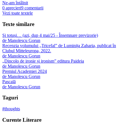
Ne-am întâlnit
0
aprecieri
9
comentarii
Vezi toate textele
Texte similare
Şi totuşi… (azi, dup 4 mai/25 - Însemnare previzorie)
de
Manolescu Gorun
Recenzia volumului „Tricefal” de Luminița Zaharia, publicat în
Clubul Mitteleuropa, 2022.
de
Manolescu Gorun
„Dincolo de ironie și ironism” editura Paideia
de
Manolescu Gorun
Premiul Academiei 2024
de
Manolescu Gorun
Pascală
de
Manolescu Gorun
Taguri
#
thoughts
Curente Literare