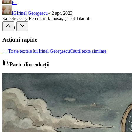
IG
IG
Irinel Georgescu
✓
2 apr. 2023
Să petreacă și Ferentariul, musai, și Tot Titanul!
0
Acțiuni rapide
← Toate textele lui Irinel Georgescu
Caută texte similare
Parte din colecții