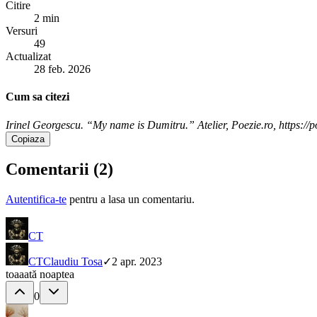
Citire
2 min
Versuri
49
Actualizat
28 feb. 2026
Cum sa citezi
Irinel Georgescu. “My name is Dumitru.” Atelier, Poezie.ro, https://
Copiaza
Comentarii (
2
)
Autentifica-te
pentru a lasa un comentariu.
CT
CT
Claudiu Tosa
✓
2 apr. 2023
toaaată noaptea
0