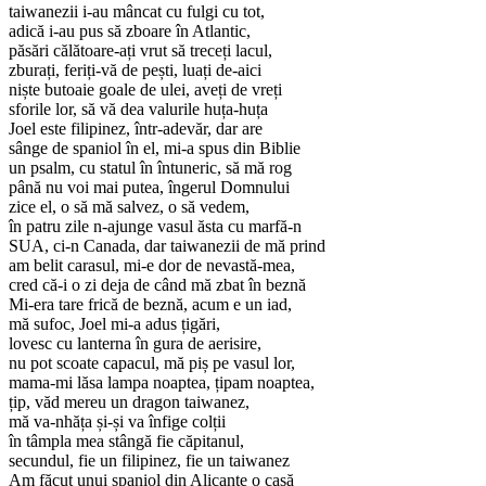
taiwanezii i-au mâncat cu fulgi cu tot,
adică i-au pus să zboare în Atlantic,
păsări călătoare-ați vrut să treceți lacul,
zburați, feriți-vă de pești, luați de-aici
niște butoaie goale de ulei, aveți de vreți
sforile lor, să vă dea valurile huța-huța
Joel este filipinez, într-adevăr, dar are
sânge de spaniol în el, mi-a spus din Biblie
un psalm, cu statul în întuneric, să mă rog
până nu voi mai putea, îngerul Domnului
zice el, o să mă salvez, o să vedem,
în patru zile n-ajunge vasul ăsta cu marfă-n
SUA, ci-n Canada, dar taiwanezii de mă prind
am belit carasul, mi-e dor de nevastă-mea,
cred că-i o zi deja de când mă zbat în beznă
Mi-era tare frică de beznă, acum e un iad,
mă sufoc, Joel mi-a adus țigări,
lovesc cu lanterna în gura de aerisire,
nu pot scoate capacul, mă piș pe vasul lor,
mama-mi lăsa lampa noaptea, țipam noaptea,
țip, văd mereu un dragon taiwanez,
mă va-nhăța și-și va înfige colții
în tâmpla mea stângă fie căpitanul,
secundul, fie un filipinez, fie un taiwanez
Am făcut unui spaniol din Alicante o casă