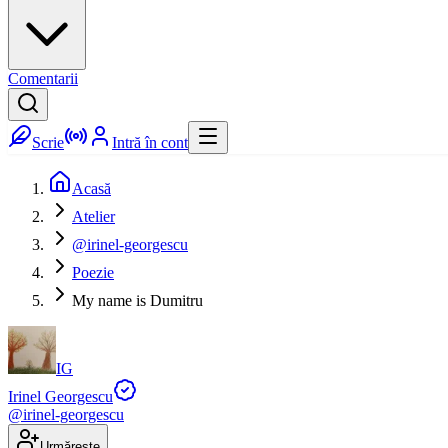
Comentarii
Scrie
Intră în cont
Acasă
Atelier
@irinel-georgescu
Poezie
My name is Dumitru
IG
Irinel Georgescu
@
irinel-georgescu
Urmărește