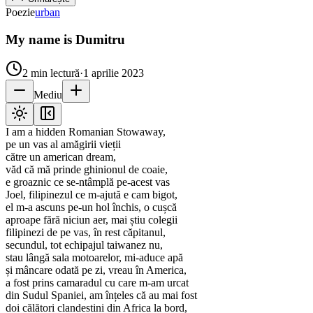
Poezie
urban
My name is Dumitru
2
min lectură
·
1 aprilie 2023
Mediu
I am a hidden Romanian Stowaway,
pe un vas al amăgirii vieții
către un american dream,
văd că mă prinde ghinionul de coaie,
e groaznic ce se-ntâmplă pe-acest vas
Joel, filipinezul ce m-ajută e cam bigot,
el m-a ascuns pe-un hol închis, o cușcă
aproape fără niciun aer, mai știu colegii
filipinezi de pe vas, în rest căpitanul,
secundul, tot echipajul taiwanez nu,
stau lângă sala motoarelor, mi-aduce apă
și mâncare odată pe zi, vreau în America,
a fost prins camaradul cu care m-am urcat
din Sudul Spaniei, am înțeles că au mai fost
doi călători clandestini din Africa la bord,