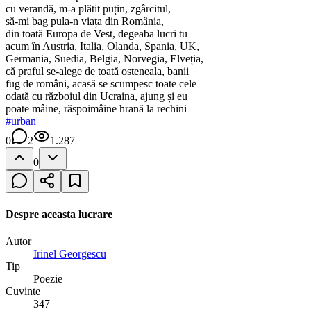
cu verandă, m-a plătit puțin, zgârcitul,
să-mi bag pula-n viața din România,
din toată Europa de Vest, degeaba lucri tu
acum în Austria, Italia, Olanda, Spania, UK,
Germania, Suedia, Belgia, Norvegia, Elveția,
că praful se-alege de toată osteneala, banii
fug de români, acasă se scumpesc toate cele
odată cu războiul din Ucraina, ajung și eu
poate mâine, răspoimâine hrană la rechini
#
urban
0
2
1.287
0
Despre aceasta lucrare
Autor
Irinel Georgescu
Tip
Poezie
Cuvinte
347