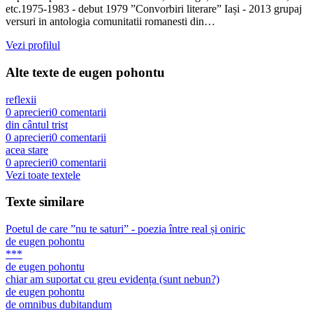
etc.1975-1983 - debut 1979 ”Convorbiri literare” Iași - 2013 grupaj
versuri in antologia comunitatii romanesti din…
Vezi profilul
Alte texte de
eugen pohontu
reflexii
0
aprecieri
0
comentarii
din cântul trist
0
aprecieri
0
comentarii
acea stare
0
aprecieri
0
comentarii
Vezi toate textele
Texte similare
Poetul de care ”nu te saturi” - poezia între real și oniric
de
eugen pohontu
***
de
eugen pohontu
chiar am suportat cu greu evidența (sunt nebun?)
de
eugen pohontu
de omnibus dubitandum