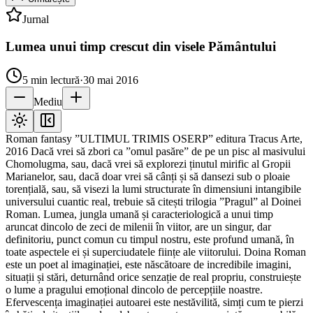
Jurnal
Lumea unui timp crescut din visele Pământului
5
min lectură
·
30 mai 2016
Mediu
Roman fantasy ”ULTIMUL TRIMIS OSERP” editura Tracus Arte,
2016 Dacă vrei să zbori ca ”omul pasăre” de pe un pisc al masivului
Chomolugma, sau, dacă vrei să explorezi ținutul mirific al Gropii
Marianelor, sau, dacă doar vrei să cânți și să dansezi sub o ploaie
torențială, sau, să visezi la lumi structurate în dimensiuni intangibile
universului cuantic real, trebuie să citești trilogia ”Pragul” al Doinei
Roman. Lumea, jungla umană și caracteriologică a unui timp
aruncat dincolo de zeci de milenii în viitor, are un singur, dar
definitoriu, punct comun cu timpul nostru, este profund umană, în
toate aspectele ei și superciudatele ființe ale viitorului. Doina Roman
este un poet al imaginației, este născătoare de incredibile imagini,
situații și stări, deturnând orice senzație de real propriu, construiește
o lume a pragului emoțional dincolo de percepțiile noastre.
Efervescența imaginației autoarei este nestăvilită, simți cum te pierzi