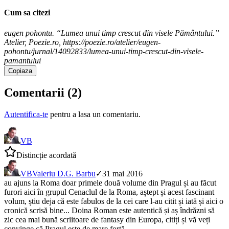
Cum sa citezi
eugen pohontu. “Lumea unui timp crescut din visele Pământului.”
Atelier, Poezie.ro, https://poezie.ro/atelier/eugen-
pohontu/jurnal/14092833/lumea-unui-timp-crescut-din-visele-
pamantului
Copiaza
Comentarii (
2
)
Autentifica-te
pentru a lasa un comentariu.
VB
Distincție acordată
VB
Valeriu D.G. Barbu
✓
31 mai 2016
au ajuns la Roma doar primele două volume din Pragul și au făcut
furori aici în grupul Cenaclul de la Roma, aștept și acest fascinant
volum, știu deja că este fabulos de la cei care l-au citit și iată și aici o
cronică scrisă bine... Doina Roman este autentică și aș îndrăzni să
zic cea mai bună scriitoare de fantasy din Europa, citiți și vă veți
convinge că Pragul este de mare forță