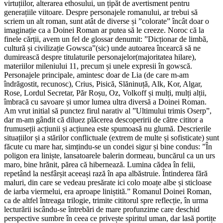
virtuțiilor, alterarea ethosului, un țipăt de avertisment pentru
generațiile viitoare. Despre personajele romanului, ar trebui să
scriem un alt roman, sunt atât de diverse și ”colorate” încât doar o
imaginație ca a Doinei Roman ar putea să le creeze. Noroc că la
finele cărții, avem un fel de glossar denumit: ”Dicționar de limbă,
cultură și civilizație Gowsca”(sic) unde autoarea încearcă să ne
dumirească despre titulaturile personajelor(majoritatea hilare),
materiilor mileniului 11, precum și unele expresii în gowscă.
Personajele principale, amintesc doar de Lia (de care m-am
îndrăgostit, recunosc), Crius, Pisică, Slăninuță, Alk, Kor, Algar,
Rose, Lordul Secretar, Păr Roșu, Oz, Volkoff și mulți, mulți alții,
îmbracă cu savoare și umor lumea ultra diversă a Doinei Roman.
Am vrut initial să punctez firul narativ al ”Ultimului trimis Oserp”,
dar m-am gândit că diluez plăcerea descoperirii de către cititor a
frumuseții acțiunii și acțiunea este spumoasă nu glumă. Descrierile
situațiilor și a stărilor conflictuale (extrem de multe și sofisticate) sunt
făcute cu mare har, simțindu-se un condei sigur și bine condus: ”În
poligon era liniște, lansatoarele balerin dormeau, buncărul ca un urs
maro, bine hrănit, părea că hibernează. Lumina cădea în felii,
repetând la nesfârșit aceeași rază în apa albăstruie. Întinderea fără
maluri, din care se vedeau presărate ici colo moațe albe și sticloase
de iarba viermelui, era aproape liniștită.” Romanul Doinei Roman,
ca de altfel întreaga trilogie, trimite cititorul spre reflecție, în urma
lecturării iscându-se întrebări de mare profunzime care deschid
perspective sumbre în ceea ce privește spiritul uman, dar lasă portițe