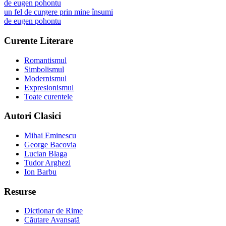
de
eugen pohontu
un fel de curgere prin mine însumi
de
eugen pohontu
Curente Literare
Romantismul
Simbolismul
Modernismul
Expresionismul
Toate curentele
Autori Clasici
Mihai Eminescu
George Bacovia
Lucian Blaga
Tudor Arghezi
Ion Barbu
Resurse
Dicționar de Rime
Căutare Avansată