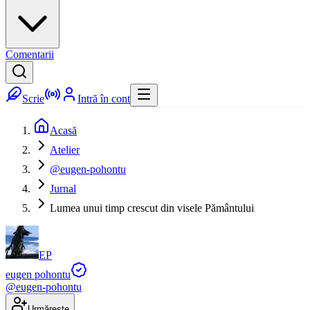
Comentarii
Scrie
Intră în cont
Acasă
Atelier
@eugen-pohontu
Jurnal
Lumea unui timp crescut din visele Pământului
EP
eugen pohontu
@
eugen-pohontu
Urmărește