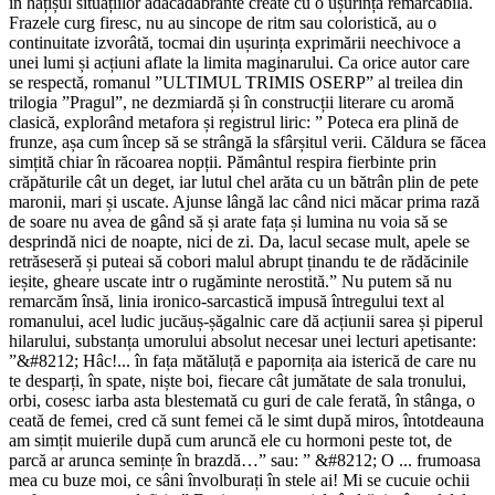
în hățișul situațiilor adacadabrante create cu o ușurință remarcabilă.
Frazele curg firesc, nu au sincope de ritm sau coloristică, au o
continuitate izvorâtă, tocmai din ușurința exprimării neechivoce a
unei lumi și acțiuni aflate la limita maginarului. Ca orice autor care
se respectă, romanul ”ULTIMUL TRIMIS OSERP” al treilea din
trilogia ”Pragul”, ne dezmiardă și în construcții literare cu aromă
clasică, explorând metafora și registrul liric: ” Poteca era plină de
frunze, așa cum încep să se strângă la sfârșitul verii. Căldura se făcea
simțită chiar în răcoarea nopții. Pământul respira fierbinte prin
crăpăturile cât un deget, iar lutul chel arăta cu un bătrân plin de pete
maronii, mari și uscate. Ajunse lângă lac când nici măcar prima rază
de soare nu avea de gând să și arate fața și lumina nu voia să se
desprindă nici de noapte, nici de zi. Da, lacul secase mult, apele se
retrăseseră și puteai să cobori malul abrupt ținandu te de rădăcinile
ieșite, gheare uscate intr o rugăminte nerostită.” Nu putem să nu
remarcăm însă, linia ironico-sarcastică impusă întregului text al
romanului, acel ludic jucăuș-șăgalnic care dă acțiunii sarea și piperul
hilarului, substanța umorului absolut necesar unei lecturi apetisante:
”&#8212; Hâc!... în fața mătăluță e papornița aia isterică de care nu
te desparți, în spate, niște boi, fiecare cât jumătate de sala tronului,
orbi, cosesc iarba asta blestemată cu guri de cale ferată, în stânga, o
ceată de femei, cred că sunt femei că le simt după miros, întotdeauna
am simțit muierile după cum aruncă ele cu hormoni peste tot, de
parcă ar arunca semințe în brazdă…” sau: ” &#8212; O ... frumoasa
mea cu buze moi, ce sâni învolburați în stele ai! Mi se cucuie ochii