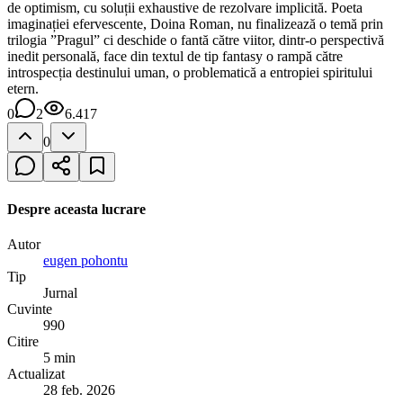
de optimism, cu soluții exhaustive de rezolvare implicită. Poeta
imaginației efervescente, Doina Roman, nu finalizează o temă prin
trilogia ”Pragul” ci deschide o fantă către viitor, dintr-o perspectivă
inedit personală, face din textul de tip fantasy o rampă către
introspecția destinului uman, o problematică a entropiei spiritului
etern.
0
2
6.417
0
Despre aceasta lucrare
Autor
eugen pohontu
Tip
Jurnal
Cuvinte
990
Citire
5 min
Actualizat
28 feb. 2026