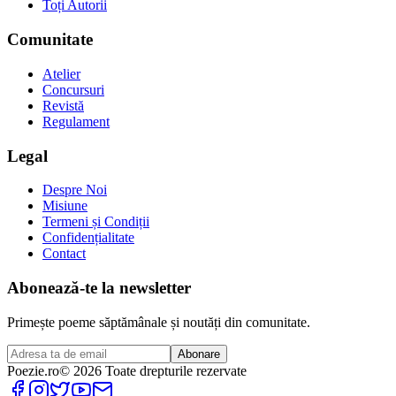
Toți Autorii
Comunitate
Atelier
Concursuri
Revistă
Regulament
Legal
Despre Noi
Misiune
Termeni și Condiții
Confidențialitate
Contact
Abonează-te la newsletter
Primește poeme săptămânale și noutăți din comunitate.
Abonare
Poezie
.ro
© 2026 Toate drepturile rezervate