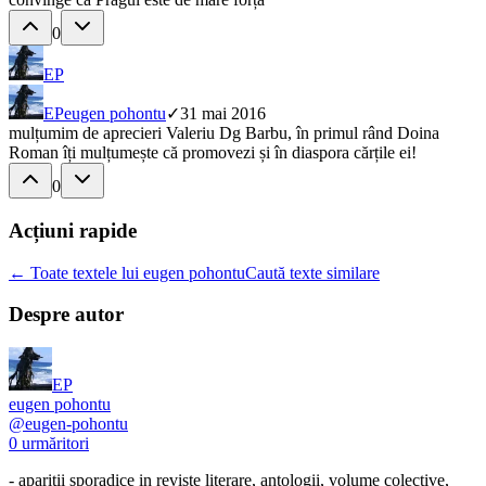
0
EP
EP
eugen pohontu
✓
31 mai 2016
mulțumim de aprecieri Valeriu Dg Barbu, în primul rând Doina
Roman îți mulțumește că promovezi și în diaspora cărțile ei!
0
Acțiuni rapide
← Toate textele lui eugen pohontu
Caută texte similare
Despre autor
EP
eugen pohontu
@
eugen-pohontu
0
urmăritori
- aparitii sporadice in reviste literare, antologii, volume colective,