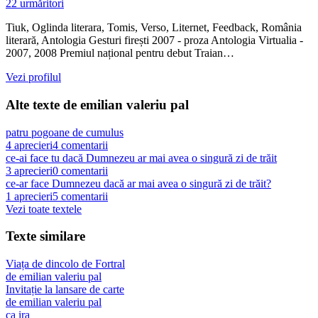
22
urmăritori
Tiuk, Oglinda literara, Tomis, Verso, Liternet, Feedback, România
literară, Antologia Gesturi firești 2007 - proza Antologia Virtualia -
2007, 2008 Premiul național pentru debut Traian…
Vezi profilul
Alte texte de
emilian valeriu pal
patru pogoane de cumulus
4
aprecieri
4
comentarii
ce-ai face tu dacă Dumnezeu ar mai avea o singură zi de trăit
3
aprecieri
0
comentarii
ce-ar face Dumnezeu dacă ar mai avea o singură zi de trăit?
1
aprecieri
5
comentarii
Vezi toate textele
Texte similare
Viața de dincolo de Fortral
de
emilian valeriu pal
Invitație la lansare de carte
de
emilian valeriu pal
ça ira