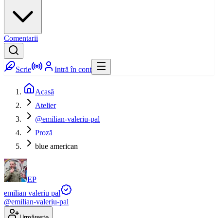
Comentarii
Scrie
Intră în cont
Acasă
Atelier
@emilian-valeriu-pal
Proză
blue american
EP
emilian valeriu pal
@
emilian-valeriu-pal
Urmărește