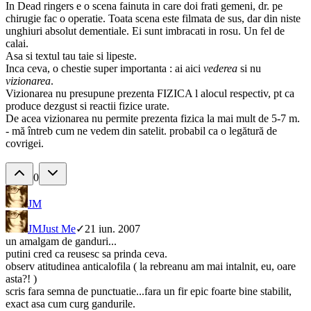
In Dead ringers e o scena fainuta in care doi frati gemeni, dr. pe
chirugie fac o operatie. Toata scena este filmata de sus, dar din niste
unghiuri absolut dementiale. Ei sunt imbracati in rosu. Un fel de
calai.
Asa si textul tau taie si lipeste.
Inca ceva, o chestie super importanta : ai aici
vederea
si nu
vizionarea
.
Vizionarea nu presupune prezenta FIZICA l alocul respectiv, pt ca
produce dezgust si reactii fizice urate.
De acea vizionarea nu permite prezenta fizica la mai mult de 5-7 m.
- mă întreb cum ne vedem din satelit. probabil ca o legătură de
covrigei.
0
JM
JM
Just Me
✓
21 iun. 2007
un amalgam de ganduri...
putini cred ca reusesc sa prinda ceva.
observ atitudinea anticalofila ( la rebreanu am mai intalnit, eu, oare
asta?! )
scris fara semna de punctuatie...fara un fir epic foarte bine stabilit,
exact asa cum curg gandurile.