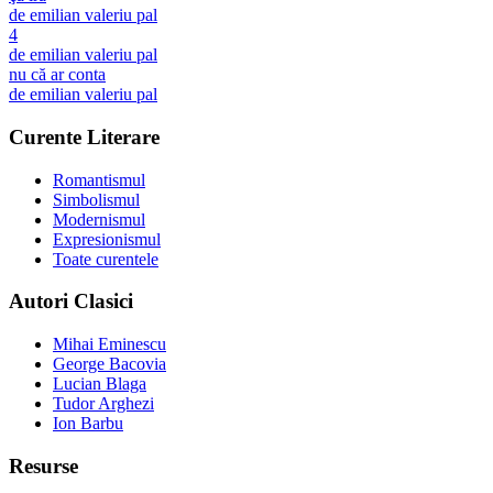
de
emilian valeriu pal
4
de
emilian valeriu pal
nu că ar conta
de
emilian valeriu pal
Curente Literare
Romantismul
Simbolismul
Modernismul
Expresionismul
Toate curentele
Autori Clasici
Mihai Eminescu
George Bacovia
Lucian Blaga
Tudor Arghezi
Ion Barbu
Resurse