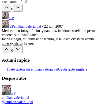
este natural, fluid!
0
EP
EP
emilian valeriu pal
✓
22 iun. 2007
Medeea, e o fotografie imaginara, da, inaltimea satelitului permite
vederea si nu vizionarea.
Ioana Neagu, multumesc de lectura, insa, daca citesti cu atentie,
chiar exista un fir epic.
0
Acțiuni rapide
← Toate textele lui emilian valeriu pal
Caută texte similare
Despre autor
EP
emilian valeriu pal
@
emilian-valeriu-pal