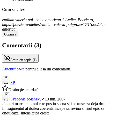
Cum sa citezi
emilian valeriu pal. “blue american.” Atelier, Poezie.ro,
https://poezie.ro/atelier/emilian-valeriu-pal/proza/1731060/blue-
american
Copiaza
Comentarii (
3
)
Arată
off-topic (
1
)
Autentifica-te
pentru a lasa un comentariu.
SP
Distincție acordată
SP
sophie polansky
✓
13 iun. 2007
- locuri marcate. omul este pus in scena si i se traseaza deja drumul.
In fragmentul al doilea coerenta incepe sa revina si firul epic se
onduleaza. Intensitatea creste.