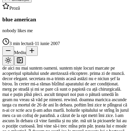
Proză
blue american
nobody likes me
3
min lectură
·
11 iunie 2007
Mediu
de aici nu mai suntem oameni. suntem niște locuri marcate pe
acoperișul spitalului unde aterizează elicoptere. prima zi de muncă.
decor elegant. secretara m-a trimis acasă astăzi nu e niciun șef la
birou. în creier mi-a rămas bîzîitul aparatului de aer condiționat.
merg pe stradă și mi se pare că sunt o papiotă cu ață chirurgicală.
mai e puțin pînă pleci. ascult timpuri noi pun o pătură umedă în
geam nu vreau să văd pe nimeni. rewind. doamna maricica ascunde
targa cu mortul de 26 de ani în debara. poftim îmi zice te plîngeai că
n-ai ce scrie acu ți-am adus marfă. holurile spitalului se strîng în jurul
meu ca un cofraj de parafină. a căzut de la opt metri îmi zice. l-am
ascuns în debara că vine familia și nu știe. mă uit la picioarele lui au
o poziție curioasă. îmi vine să-i trec mîna prin păr. țeasta lui e moale