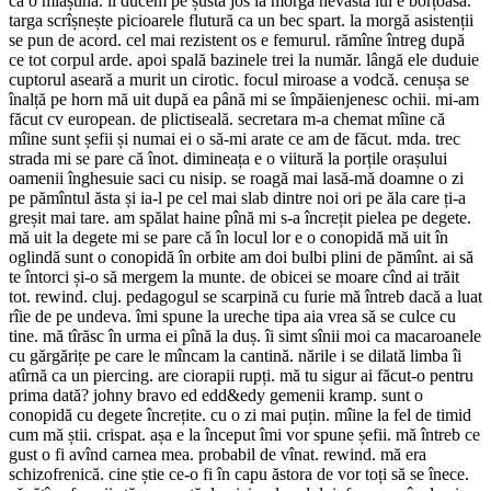
ca o mlaștină. îl ducem pe șustă jos la morgă nevasta lui e borțoasă.
targa scrîșnește picioarele flutură ca un bec spart. la morgă asistenții
se pun de acord. cel mai rezistent os e femurul. rămîne întreg după
ce tot corpul arde. apoi spală bazinele trei la număr. lângă ele duduie
cuptorul aseară a murit un cirotic. focul miroase a vodcă. cenușa se
înalță pe horn mă uit după ea până mi se împăienjenesc ochii. mi-am
făcut cv european. de plictiseală. secretara m-a chemat mîine că
mîine sunt șefii și numai ei o să-mi arate ce am de făcut. mda. trec
strada mi se pare că înot. dimineața e o viitură la porțile orașului
oamenii înghesuie saci cu nisip. se roagă mai lasă-mă doamne o zi
pe pămîntul ăsta și ia-l pe cel mai slab dintre noi ori pe ăla care ți-a
greșit mai tare. am spălat haine pînă mi s-a încrețit pielea pe degete.
mă uit la degete mi se pare că în locul lor e o conopidă mă uit în
oglindă sunt o conopidă în orbite am doi bulbi plini de pămînt. ai să
te întorci și-o să mergem la munte. de obicei se moare cînd ai trăit
tot. rewind. cluj. pedagogul se scarpină cu furie mă întreb dacă a luat
rîie de pe undeva. îmi spune la ureche tipa aia vrea să se culce cu
tine. mă tîrăsc în urma ei pînă la duș. îi simt sînii moi ca macaroanele
cu gărgărițe pe care le mîncam la cantină. nările i se dilată limba îi
atîrnă ca un piercing. are ciorapii rupți. mă tu sigur ai făcut-o pentru
prima dată? johny bravo ed edd&edy gemenii kramp. sunt o
conopidă cu degete încrețite. cu o zi mai puțin. mîine la fel de timid
cum mă știi. crispat. așa e la început îmi vor spune șefii. mă întreb ce
gust o fi avînd carnea mea. probabil de vînat. rewind. mă era
schizofrenică. cine știe ce-o fi în capu ăstora de vor toți să se înece.