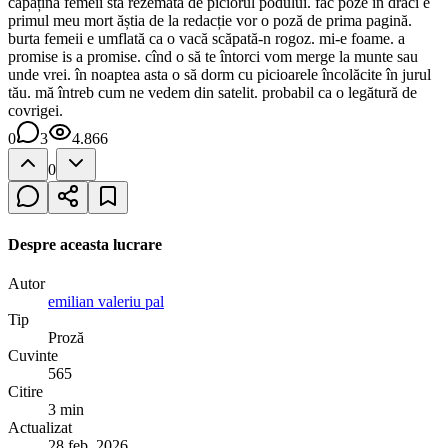
căpățîna femeii stă rezemată de piciorul podului. fac poze în draci e
primul meu mort ăștia de la redacție vor o poză de prima pagină.
burta femeii e umflată ca o vacă scăpată-n rogoz. mi-e foame. a
promise is a promise. cînd o să te întorci vom merge la munte sau
unde vrei. în noaptea asta o să dorm cu picioarele încolăcite în jurul
tău. mă întreb cum ne vedem din satelit. probabil ca o legătură de
covrigei.
0
3
4.866
0
Despre aceasta lucrare
Autor
emilian valeriu pal
Tip
Proză
Cuvinte
565
Citire
3 min
Actualizat
28 feb. 2026