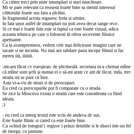
Ca cititor treci prin niste intamplari si stari naucitoare.
Mi se pare relevant ca reusesti foarte bine sa mentii interesul
cititorului foarte sus fara a plcitisi.
In fragmentul acesta regasesc forta si uimire.
In fata unor astfel de intamplari nu poti avea decat sange rece.
Si ce mai e foarte fain este si faptul ca este foarte vizual, adica
aceasta tehnica pe care o folosesti iti ofera secevente filmice
apetisante.
Ca la avantpremiera, vedem cele mai delicioase imagini care ne
sacaie si ne incanta. Nu mai am rabdare pana incepe filmul si fac
mereu iiii, iiiiiiii.
-mi-am făcut cv european. de plictiseală. secretara m-a chemat mîine
că mîine sunt şefii şi numai ei o să-mi arate ce am de făcut. mda. trec
strada mi se pare că înot.
Asta vi-a-vis de strazi si de preocupari.
Eu cred ca preocuparile pot fi comparate cu o strada.
Se zice la Moscova exista o strada care este considerata ca fiind
ideala.
;)
- eu cred ca intreg textul este scris de undeva de sus.
Este foarte filmic si cared ca este foarte bine.
Cu ochiul de fotograf ( regizor ) prinzi detaliile si le diseci intr-un fel
de morga, cu pasiune.