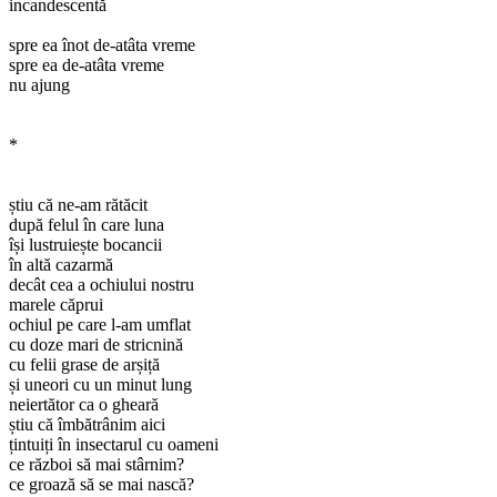
incandescentă
spre ea înot de-atâta vreme
spre ea de-atâta vreme
nu ajung
*
știu că ne-am rătăcit
după felul în care luna
își lustruiește bocancii
în altă cazarmă
decât cea a ochiului nostru
marele căprui
ochiul pe care l-am umflat
cu doze mari de stricnină
cu felii grase de arșiță
și uneori cu un minut lung
neiertător ca o gheară
știu că îmbătrânim aici
țintuiți în insectarul cu oameni
ce război să mai stârnim?
ce groază să se mai nască?