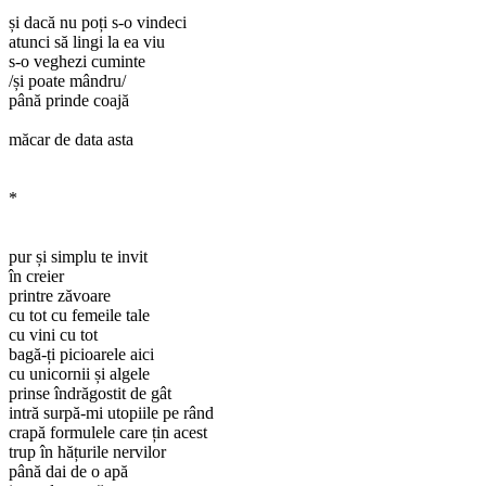
și dacă nu poți s-o vindeci
atunci să lingi la ea viu
s-o veghezi cuminte
/și poate mândru/
până prinde coajă
măcar de data asta
*
pur și simplu te invit
în creier
printre zăvoare
cu tot cu femeile tale
cu vini cu tot
bagă-ți picioarele aici
cu unicornii și algele
prinse îndrăgostit de gât
intră surpă-mi utopiile pe rând
crapă formulele care țin acest
trup în hățurile nervilor
până dai de o apă