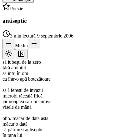
Poezie
antiseptic
3
min lectură
·
9 septembrie 2006
Mediu
să iubești de la zero
fără amintiri
să intri în om
ca într-o apă botezătoare
să-l ferești de invazii
microbi răceală frică
iar noaptea să-i ții cumva
visele de mână
oho. măcar de data asta
măcar o dată
să pătrunzi antiseptic
în rana lui