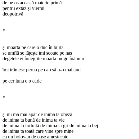
de pe os această materie primă
pentru extaz și viermi
deopotrivă
*
și moarta pe care o duc în burtă
se umflă se lățește îmi scoate pe nas
degetele ei înnegrite moarta muge înăuntru
îmi trântesc perna pe cap să n-o mai aud
pe cer luna e o carie
*
și nu mă mai apăr de inima ta obeză
de inima ta bună de inima ta vie
de inima ta fortuită de inima ta gri de inima ta bej
de inima ta toată care vine spre mine
ca un bolovan de oase amestecate