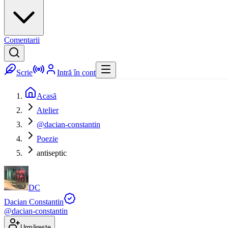
Comentarii
Scrie
Intră în cont
Acasă
Atelier
@dacian-constantin
Poezie
antiseptic
DC
Dacian Constantin
@
dacian-constantin
Urmărește