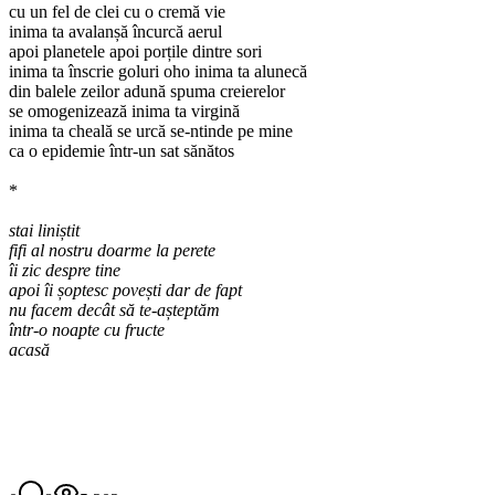
cu un fel de clei cu o cremă vie
inima ta avalanșă încurcă aerul
apoi planetele apoi porțile dintre sori
inima ta înscrie goluri oho inima ta alunecă
din balele zeilor adună spuma creierelor
se omogenizează inima ta virgină
inima ta cheală se urcă se-ntinde pe mine
ca o epidemie într-un sat sănătos
*
stai liniștit
fifi al nostru doarme la perete
îi zic despre tine
apoi îi șoptesc povești dar de fapt
nu facem decât să te-așteptăm
într-o noapte cu fructe
acasă