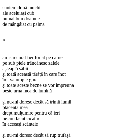
suntem două muchii
ale aceluiași cub
numai bun doamne
de mângâiat cu palma
*
am strecurat fier forjat pe carne
pe sub piele trăncănesc zalele
așteaptă săbii
și toată această tărâță în care înot
îmi va umple gura
și toate aceste bezne se vor împreuna
peste urna mea de lumină
și nu-mi doresc decât să trimit lumii
placenta mea
drept mulțumire pentru că ieri
ne-am făcut cicatrici
în aceeași scânteie
și nu-mi doresc decât să rup trufașă