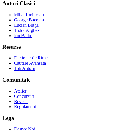
Autori Clasici
Mihai Eminescu
George Bacovia
Lucian Blaga
Tudor Arghezi
Ion Barbu
Resurse
Dicționar de Rime
Căutare Avansată
Toți Autorii
Comunitate
Atelier
Concursuri
Revistă
Regulament
Legal
Despre Noi