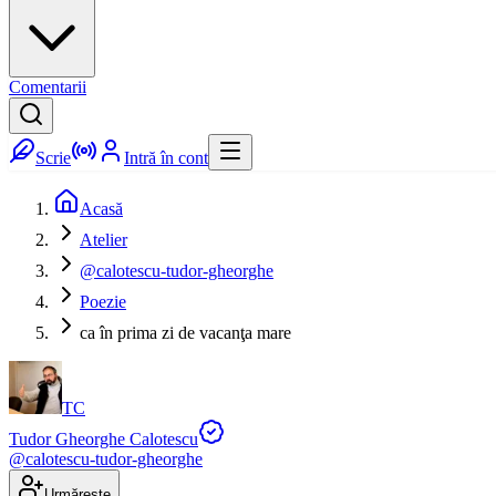
Comentarii
Scrie
Intră în cont
Acasă
Atelier
@calotescu-tudor-gheorghe
Poezie
ca în prima zi de vacanţa mare
TC
Tudor Gheorghe Calotescu
@
calotescu-tudor-gheorghe
Urmărește