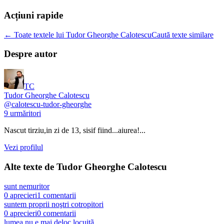
Acțiuni rapide
← Toate textele lui Tudor Gheorghe Calotescu
Caută texte similare
Despre autor
TC
Tudor Gheorghe Calotescu
@
calotescu-tudor-gheorghe
9
urmăritori
Nascut tirziu,in zi de 13, sisif fiind...aiurea!...
Vezi profilul
Alte texte de
Tudor Gheorghe Calotescu
sunt nemuritor
0
aprecieri
1
comentarii
suntem proprii noştri cotropitori
0
aprecieri
0
comentarii
lumea nu e mai deloc locuitã