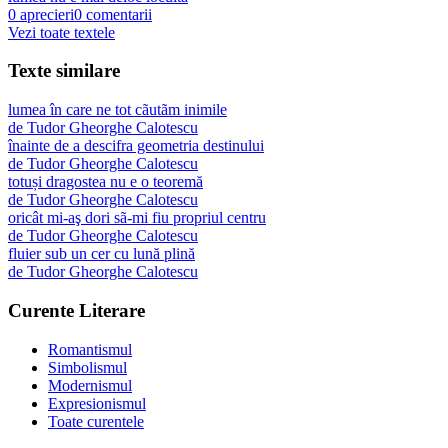
0
aprecieri
0
comentarii
Vezi toate textele
Texte similare
lumea în care ne tot cãutãm inimile
de
Tudor Gheorghe Calotescu
înainte de a descifra geometria destinului
de
Tudor Gheorghe Calotescu
totuși dragostea nu e o teoremă
de
Tudor Gheorghe Calotescu
oricât mi-aş dori sã-mi fiu propriul centru
de
Tudor Gheorghe Calotescu
fluier sub un cer cu lună plină
de
Tudor Gheorghe Calotescu
Curente Literare
Romantismul
Simbolismul
Modernismul
Expresionismul
Toate curentele