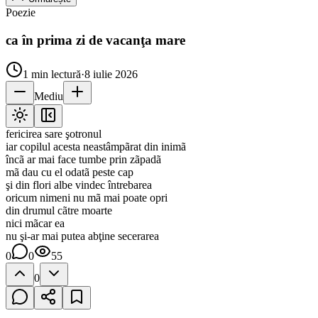
Poezie
ca în prima zi de vacanţa mare
1
min lectură
·
8 iulie 2026
Mediu
fericirea sare şotronul
iar copilul acesta neastâmpãrat din inimã
încã ar mai face tumbe prin zãpadã
mã dau cu el odatã peste cap
şi din flori albe vindec întrebarea
oricum nimeni nu mã mai poate opri
din drumul cãtre moarte
nici mãcar ea
nu şi-ar mai putea abţine secerarea
0
0
55
0