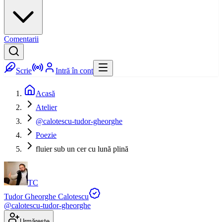
Comentarii
Scrie
Intră în cont
Acasă
Atelier
@calotescu-tudor-gheorghe
Poezie
fluier sub un cer cu lună plină
TC
Tudor Gheorghe Calotescu
@
calotescu-tudor-gheorghe
Urmărește