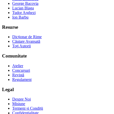
George Bacovia
Lucian Blaga
Tudor Arghezi
Ion Barbu
Resurse
Dicționar de Rime
Căutare Avansată
Toți Autorii
Comunitate
Atelier
Concursuri
Revistă
Regulament
Legal
Despre Noi
Misiune
Termeni și Condiții
Confidențialitate