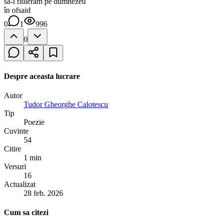
să-l fluierăm pe dumnezeu
în ofsaid
0
1
996
0
Despre aceasta lucrare
Autor
Tudor Gheorghe Calotescu
Tip
Poezie
Cuvinte
54
Citire
1 min
Versuri
16
Actualizat
28 feb. 2026
Cum sa citezi