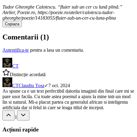
Tudor Gheorghe Calotescu. “fluier sub un cer cu lună plină.”
Atelier, Poezie.ro, https://poezie.ro/atelier/calotescu-tudor-
gheorghe/poezie/14183055/fluier-sub-un-cer-cu-luna-plina
Copiaza
Comentarii (
1
)
Autentifica-te
pentru a lasa un comentariu.
CT
Distincție acordată
CT
Claudiu Tosa
✓
7 oct. 2024
As spune ca e un text perfectibil datorita imaginii din final care mi se
pare usor facila. Cu toate astea poemul a ajuns la mine intr-un mod
lin si natural. Mi-a placut partea cu generalul african si inteligenta
artificiala dar si felul in care se leaga titlul de inceput.
1
Acțiuni rapide