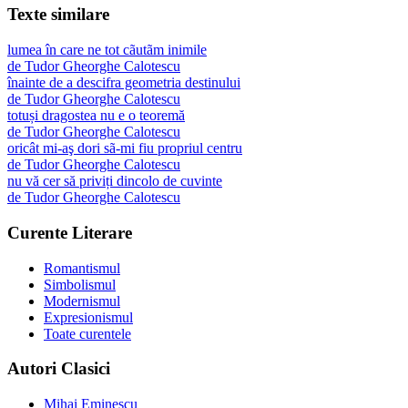
Texte similare
lumea în care ne tot cãutãm inimile
de
Tudor Gheorghe Calotescu
înainte de a descifra geometria destinului
de
Tudor Gheorghe Calotescu
totuși dragostea nu e o teoremă
de
Tudor Gheorghe Calotescu
oricât mi-aş dori sã-mi fiu propriul centru
de
Tudor Gheorghe Calotescu
nu vă cer să priviți dincolo de cuvinte
de
Tudor Gheorghe Calotescu
Curente Literare
Romantismul
Simbolismul
Modernismul
Expresionismul
Toate curentele
Autori Clasici
Mihai Eminescu