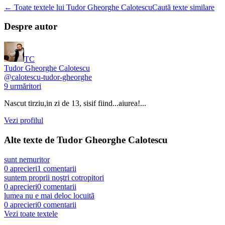
← Toate textele lui Tudor Gheorghe Calotescu
Caută texte similare
Despre autor
TC
Tudor Gheorghe Calotescu
@
calotescu-tudor-gheorghe
9
urmăritori
Nascut tirziu,in zi de 13, sisif fiind...aiurea!...
Vezi profilul
Alte texte de
Tudor Gheorghe Calotescu
sunt nemuritor
0
aprecieri
1
comentarii
suntem proprii noştri cotropitori
0
aprecieri
0
comentarii
lumea nu e mai deloc locuitã
0
aprecieri
0
comentarii
Vezi toate textele