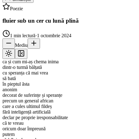
Poezie
fluier sub un cer cu lună plină
1
min lectură
·
1 octombrie 2024
Mediu
ca și cum mi-aș chema inima
dintr-o turmă bălțată
cu speranța că mai vrea
să bată
în pieptul ăsta
anonim
decorat de suferințe și speranțe
precum un general african
care a cules ultimul fildeș
fără inteligență artificială
declar pe proprie iresponsabilitate
că te vreau
oricum doar împreună
putem