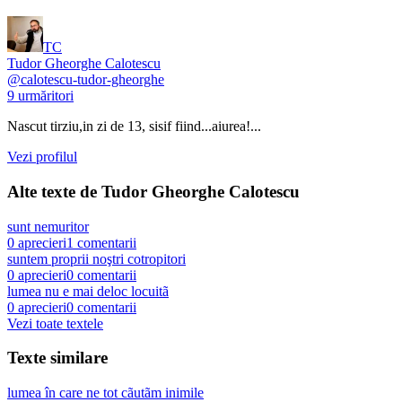
TC
Tudor Gheorghe Calotescu
@
calotescu-tudor-gheorghe
9
urmăritori
Nascut tirziu,in zi de 13, sisif fiind...aiurea!...
Vezi profilul
Alte texte de
Tudor Gheorghe Calotescu
sunt nemuritor
0
aprecieri
1
comentarii
suntem proprii noştri cotropitori
0
aprecieri
0
comentarii
lumea nu e mai deloc locuitã
0
aprecieri
0
comentarii
Vezi toate textele
Texte similare
lumea în care ne tot cãutãm inimile