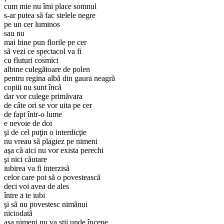
cum mie nu îmi place somnul
s-ar putea sã fac stelele negre
pe un cer luminos
sau nu
mai bine pun florile pe cer
sã vezi ce spectacol va fi
cu fluturi cosmici
albine culegãtoare de polen
pentru regina albã din gaura neagrã
copiii nu sunt încã
dar vor culege primãvara
de câte ori se vor uita pe cer
de fapt într-o lume
e nevoie de doi
şi de cel puţin o interdicţie
nu vreau sã plagiez pe nimeni
aşa cã aici nu vor exista perechi
şi nici cãutare
iubirea va fi interzisã
celor care pot sã o povesteascã
deci voi avea de ales
între a te iubi
şi sã nu povestesc nimãnui
niciodatã
aşa nimeni nu va ştii unde începe