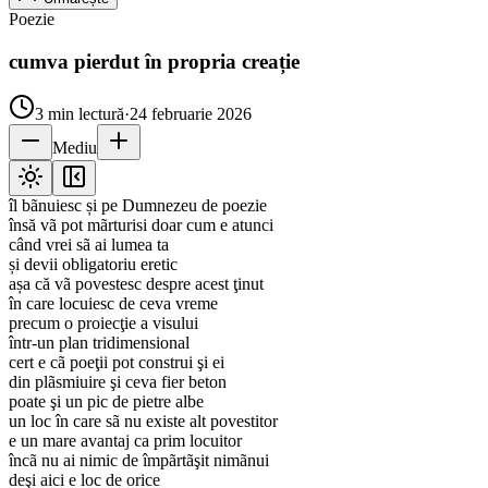
Poezie
cumva pierdut în propria creație
3
min lectură
·
24 februarie 2026
Mediu
îl bãnuiesc și pe Dumnezeu de poezie
însă vã pot mãrturisi doar cum e atunci
când vrei sã ai lumea ta
și devii obligatoriu eretic
așa că vã povestesc despre acest ţinut
în care locuiesc de ceva vreme
precum o proiecţie a visului
într-un plan tridimensional
cert e cã poeţii pot construi şi ei
din plãsmiuire şi ceva fier beton
poate şi un pic de pietre albe
un loc în care sã nu existe alt povestitor
e un mare avantaj ca prim locuitor
încã nu ai nimic de împãrtãşit nimãnui
deşi aici e loc de orice