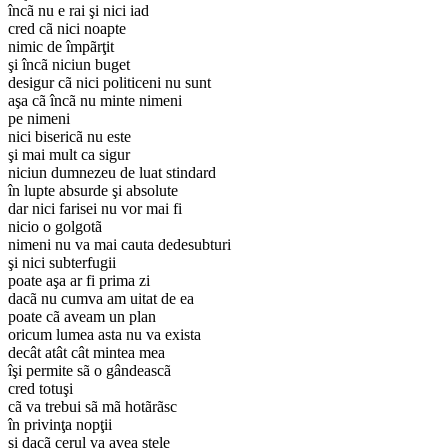
încã nu e rai şi nici iad
cred cã nici noapte
nimic de împãrţit
şi încã niciun buget
desigur cã nici politiceni nu sunt
aşa cã încã nu minte nimeni
pe nimeni
nici bisericã nu este
şi mai mult ca sigur
niciun dumnezeu de luat stindard
în lupte absurde şi absolute
dar nici farisei nu vor mai fi
nicio o golgotã
nimeni nu va mai cauta dedesubturi
şi nici subterfugii
poate aşa ar fi prima zi
dacã nu cumva am uitat de ea
poate cã aveam un plan
oricum lumea asta nu va exista
decât atât cât mintea mea
îşi permite sã o gândeascã
cred totuşi
cã va trebui sã mã hotãrãsc
în privinţa nopţii
şi dacã cerul va avea stele