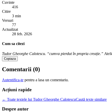
Cuvinte
416
Citire
3 min
Versuri
77
Actualizat
28 feb. 2026
Cum sa citezi
Tudor Gheorghe Calotescu. “cumva pierdut în propria creație.” Atelie
Copiaza
Comentarii (
0
)
Autentifica-te
pentru a lasa un comentariu.
Acțiuni rapide
← Toate textele lui Tudor Gheorghe Calotescu
Caută texte similare
Despre autor