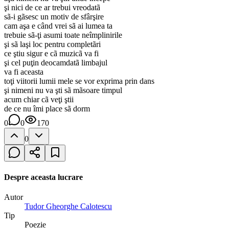
şi nici de ce ar trebui vreodatã
sã-i gãsesc un motiv de sfârşire
cam aşa e când vrei sã ai lumea ta
trebuie sã-ţi asumi toate neîmplinirile
şi sã laşi loc pentru completãri
ce ştiu sigur e cã muzicã va fi
şi cel puţin deocamdatã limbajul
va fi aceasta
toţi viitorii lumii mele se vor exprima prin dans
şi nimeni nu va şti sã mãsoare timpul
acum chiar cã veţi ştii
de ce nu îmi place sã dorm
0
0
170
0
Despre aceasta lucrare
Autor
Tudor Gheorghe Calotescu
Tip
Poezie