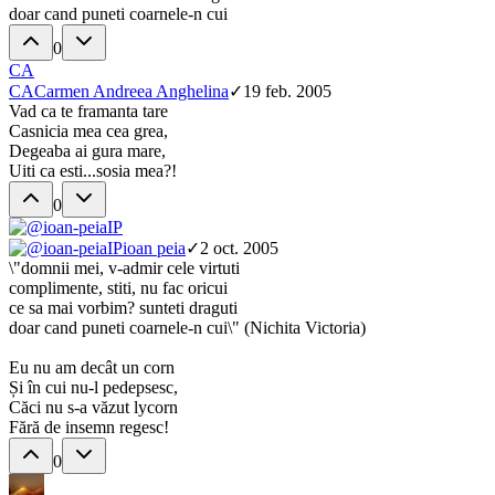
doar cand puneti coarnele-n cui
0
CA
CA
Carmen Andreea Anghelina
✓
19 feb. 2005
Vad ca te framanta tare
Casnicia mea cea grea,
Degeaba ai gura mare,
Uiti ca esti...sosia mea?!
0
IP
IP
ioan peia
✓
2 oct. 2005
\"domnii mei, v-admir cele virtuti
complimente, stiti, nu fac oricui
ce sa mai vorbim? sunteti draguti
doar cand puneti coarnele-n cui\" (Nichita Victoria)
Eu nu am decât un corn
Și în cui nu-l pedepsesc,
Căci nu s-a văzut lycorn
Fără de insemn regesc!
0