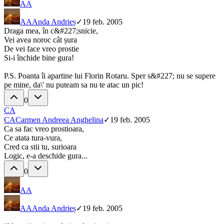
AA
AA
Anda Andrieș
✓
19 feb. 2005
Draga mea, în c&#227;snicie,
Vei avea noroc cât șura
De vei face vreo prostie
Si-i închide bine gura!
P.S. Poanta îi apartine lui Florin Rotaru. Sper s&#227; nu se supere
pe mine, da\' nu puteam sa nu te atac un pic!
0
CA
CA
Carmen Andreea Anghelina
✓
19 feb. 2005
Ca sa fac vreo prostioara,
Ce atata tura-vura,
Cred ca stii tu, surioara
Logic, e-a deschide gura...
0
AA
AA
Anda Andrieș
✓
19 feb. 2005