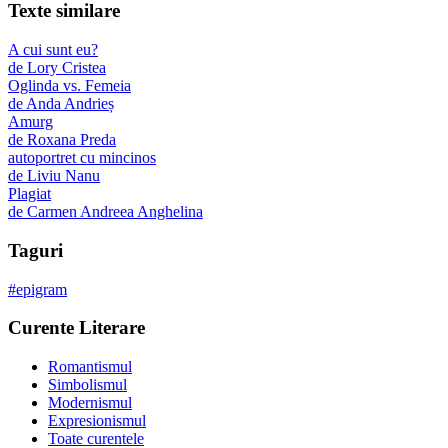
Texte similare
A cui sunt eu?
de
Lory Cristea
Oglinda vs. Femeia
de
Anda Andrieș
Amurg
de
Roxana Preda
autoportret cu mincinos
de
Liviu Nanu
Plagiat
de
Carmen Andreea Anghelina
Taguri
#
epigram
Curente Literare
Romantismul
Simbolismul
Modernismul
Expresionismul
Toate curentele