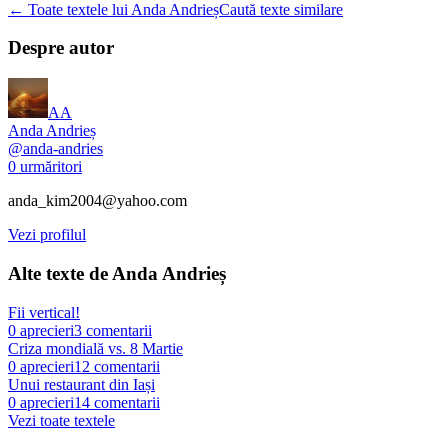
← Toate textele lui Anda Andrieș
Caută texte similare
Despre autor
AA
Anda Andrieș
@
anda-andries
0
urmăritori
anda_kim2004@yahoo.com
Vezi profilul
Alte texte de
Anda Andrieș
Fii vertical!
0
aprecieri
3
comentarii
Criza mondială vs. 8 Martie
0
aprecieri
12
comentarii
Unui restaurant din Iași
0
aprecieri
14
comentarii
Vezi toate textele