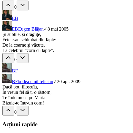
0
EB
EB
Eugen Blăjan
✓
8 mai 2005
Și subtile, și drăguțe,
Fetele-au schimbat din fapte:
De la coarne și văcuțe,
La celebrul “corn cu lapte”.
0
BF
BF
bodea emil felician
✓
20 apr. 2009
Dacă pot, filosofia,
În vreun fel să ți-o răstorn,
Te îndemn ca pe Maria:
Bizuie-te într-un corn!
0
Acțiuni rapide