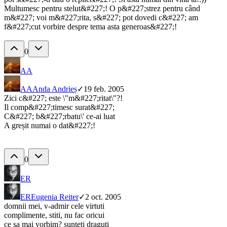
Multumesc pentru stelut&#227;! O p&#227;strez pentru când
m&#227; voi m&#227;rita, s&#227; pot dovedi c&#227; am
f&#227;cut vorbire despre tema asta generoas&#227;!
0
AA
AA
Anda Andrieș
✓
19 feb. 2005
Zici c&#227; este \"m&#227;ritat\"?!
Il comp&#227;timesc surat&#227;
C&#227; b&#227;rbatu\' ce-ai luat
A greșit numai o dat&#227;!
0
ER
ER
Eugenia Reiter
✓
2 oct. 2005
domnii mei, v-admir cele virtuti
complimente, stiti, nu fac oricui
ce sa mai vorbim? sunteti draguti