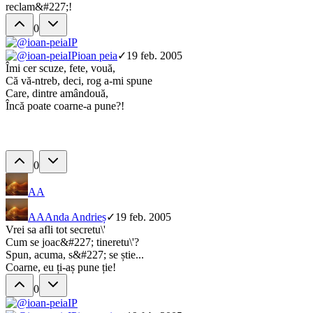
reclam&#227;!
0
IP
IP
ioan peia
✓
19 feb. 2005
Îmi cer scuze, fete, vouă,
Că vă-ntreb, deci, rog a-mi spune
Care, dintre amândouă,
Încă poate coarne-a pune?!
0
AA
AA
Anda Andrieș
✓
19 feb. 2005
Vrei sa afli tot secretu\'
Cum se joac&#227; tineretu\'?
Spun, acuma, s&#227; se știe...
Coarne, eu ți-aș pune ție!
0
IP