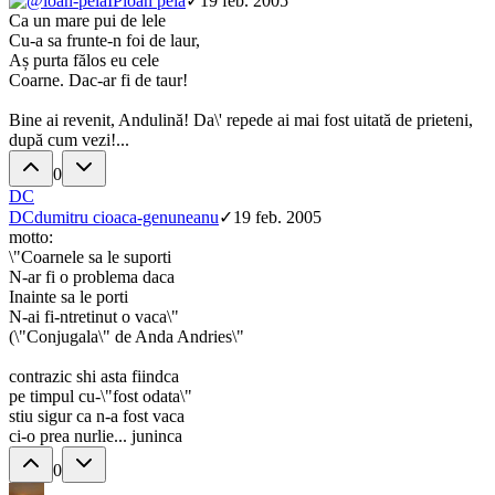
IP
ioan peia
✓
19 feb. 2005
Ca un mare pui de lele
Cu-a sa frunte-n foi de laur,
Aș purta fălos eu cele
Coarne. Dac-ar fi de taur!
Bine ai revenit, Andulină! Da\' repede ai mai fost uitată de prieteni,
după cum vezi!...
0
DC
DC
dumitru cioaca-genuneanu
✓
19 feb. 2005
motto:
\"Coarnele sa le suporti
N-ar fi o problema daca
Inainte sa le porti
N-ai fi-ntretinut o vaca\"
(\"Conjugala\" de Anda Andries\"
contrazic shi asta fiindca
pe timpul cu-\"fost odata\"
stiu sigur ca n-a fost vaca
ci-o prea nurlie... juninca
0