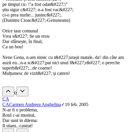
pe timpul cu- \"a fost odat&#227;\"
știu sigur c&#227; n-a fost vac&#227;
ci-o prea nurlie... juninc&#227;.
(Dumitru Cioac&#227;-Genuneanu)
Orice taur comunal
Vrea s&#227; fie un erou
Dar sfârsește, în final,
Ca un bou!
Nene Genu, n-am nimic cu t&#227;urașii matale, da\' din câte am
auzit eu...n-a sc&#227;pat nici unul f&#227;r&#227; o pereche
superb&#227;...de coarne!
Mulțumesc de vizit&#227; și catren!
0
CA
CA
Carmen Andreea Anghelina
✓
19 feb. 2005
N-ar fi o problema,
Boul c-ai mustrat,
Dar sunt in dilema:
Il stiam...castrat!