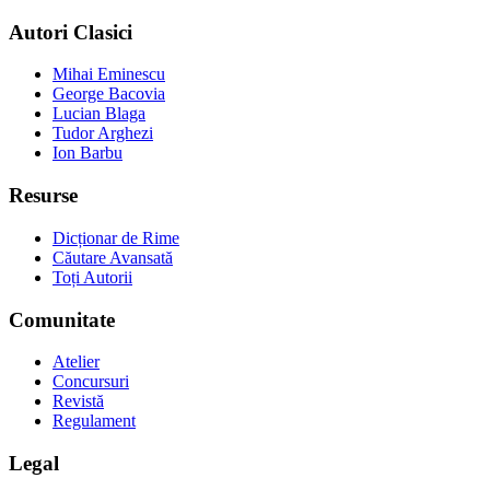
Autori Clasici
Mihai Eminescu
George Bacovia
Lucian Blaga
Tudor Arghezi
Ion Barbu
Resurse
Dicționar de Rime
Căutare Avansată
Toți Autorii
Comunitate
Atelier
Concursuri
Revistă
Regulament
Legal