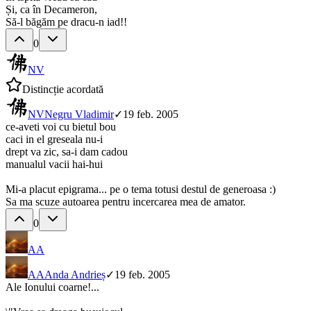
Și, ca în Decameron,
Să-l băgăm pe dracu-n iad!!
0
NV
Distincție acordată
NV
Negru Vladimir
✓
19 feb. 2005
ce-aveti voi cu bietul bou
caci in el greseala nu-i
drept va zic, sa-i dam cadou
manualul vacii hai-hui
Mi-a placut epigrama... pe o tema totusi destul de generoasa :)
Sa ma scuze autoarea pentru incercarea mea de amator.
0
AA
AA
Anda Andrieș
✓
19 feb. 2005
Ale Ionului coarne!...