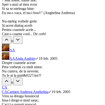
\"Mai Ioane, minte tine,
Sper s-auzi al meu ecou
Si sa se-nteleaga bine:
Eu nu-s vaca, el nu-i bou!\" (Anghelina Andreea)
Nu-nțeleg vorbele grele
Și-acest dialog acerb
Pentru coarnele acele...
Care-s coarne cool... De cerb!
0
AA
AA
Anda Andrieș
✓
19 feb. 2005
Despre coarnele aceste
Prea vorbești cu mult umor.
Nu cumva, de la neveste,
Tu le ai la purt&#227;tor?!
0
CA
CA
Carmen Andreea Anghelina
✓
19 feb. 2005
Vrea sa dreaga busuiocul
Insa-l drege-n mod sarac,
Caci l-a parasit norocul