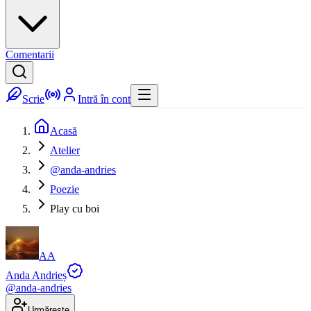
Comentarii
Scrie
Intră în cont
Acasă
Atelier
@anda-andries
Poezie
Play cu boi
AA
Anda Andrieș
@
anda-andries
Urmărește