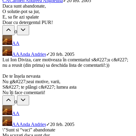
CA
Carmen Andreea Anghelina
✓
20 feb. 2005
Daca sunt abandonate,
O solutie-pot sa jur,
E, sa fie azi spalate
Doar cu detergentul PUR!
0
AA
AA
Anda Andrieș
✓
20 feb. 2005
Lui Ion Diviza, care motiveaza în comentariul s&#227;u c&#227;
nu a reusit (din prima) sa deschida lista de comentarii!:))
De te înșela nevasta
Nu g&#227;seai motive, varii,
S&#227; te plângi c&#227; lumea asta
Nu îți face comentarii!
0
AA
AA
Anda Andrieș
✓
20 feb. 2005
\"Sunt si “vaci” abandonate
Ma scuzati daca sunt dur