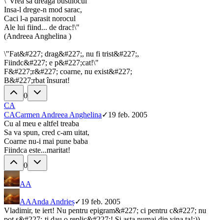
\"Vrea sa dreaga busuiocul
Insa-l drege-n mod sarac,
Caci l-a parasit norocul
Ale lui fiind... de drac!\"
(Andreea Anghelina )
\"Fat&#227; drag&#227;, nu fi trist&#227;,
Fiindc&#227; e p&#227;cat!\"
F&#227;r&#227; coarne, nu exist&#227;
B&#227;rbat însurat!
0
CA
CA
Carmen Andreea Anghelina
✓
19 feb. 2005
Cu al meu e altfel treaba
Sa va spun, cred c-am uitat,
Coarne nu-i mai pune baba
Fiindca este...maritat!
0
AA
AA
Anda Andrieș
✓
19 feb. 2005
Vladimir, te iert! Nu pentru epigram&#227; ci pentru c&#227; nu
pot s&#227;-ti dau o replic&#227;! Si asta numai din vina ta!:))