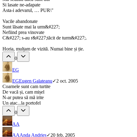
Si lasate ne-adapate
Asta-i adevarul, … PUR\"
Vacile abandonate
Sunt lăsate mai la urm&#227;
Nefiind prea vinovate
C&#227; s-au r&#227;tăcit de turm&#227;.
Horia, mulțam de vizită. Numai bine și ție.
0
EG
EG
Eugen Galateanu
✓
2 oct. 2005
Coarnele sunt cam turtite
De vacă și, cam mișel
N-ar putea să mă irite
Un atac...la portofel
0
AA
AA
Anda Andrieș
✓
20 feb. 2005