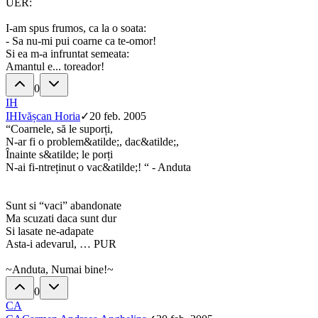
UER:
I-am spus frumos, ca la o soata:
- Sa nu-mi pui coarne ca te-omor!
Si ea m-a infruntat semeata:
Amantul e... toreador!
0
IH
IH
Ivășcan Horia
✓
20 feb. 2005
“Coarnele, să le suporți,
N-ar fi o problem&atilde;, dac&atilde;,
Înainte s&atilde; le porți
N-ai fi-ntreținut o vac&atilde;! “ - Anduta
Sunt si “vaci” abandonate
Ma scuzati daca sunt dur
Si lasate ne-adapate
Asta-i adevarul, … PUR
~Anduta, Numai bine!~
0
CA