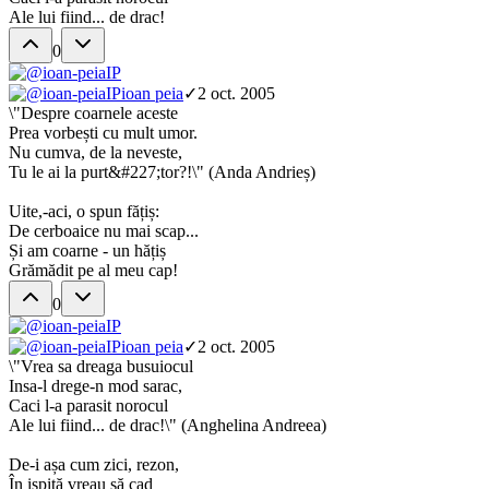
Ale lui fiind... de drac!
0
IP
IP
ioan peia
✓
2 oct. 2005
\"Despre coarnele aceste
Prea vorbești cu mult umor.
Nu cumva, de la neveste,
Tu le ai la purt&#227;tor?!\" (Anda Andrieș)
Uite,-aci, o spun fățiș:
De cerboaice nu mai scap...
Și am coarne - un hățiș
Grămădit pe al meu cap!
0
IP
IP
ioan peia
✓
2 oct. 2005
\"Vrea sa dreaga busuiocul
Insa-l drege-n mod sarac,
Caci l-a parasit norocul
Ale lui fiind... de drac!\" (Anghelina Andreea)
De-i așa cum zici, rezon,
În ispită vreau să cad