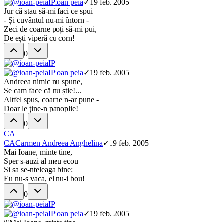
IP
ioan peia
✓
19 feb. 2005
Jur că stau să-mi faci ce spui
- Și cuvântul nu-mi întorn -
Zeci de coarne poți să-mi pui,
De ești viperă cu corn!
0
IP
IP
ioan peia
✓
19 feb. 2005
Andreea nimic nu spune,
Se cam face că nu știe!...
Altfel spus, coarne n-ar pune -
Doar le ține-n panoplie!
0
CA
CA
Carmen Andreea Anghelina
✓
19 feb. 2005
Mai Ioane, minte tine,
Sper s-auzi al meu ecou
Si sa se-nteleaga bine:
Eu nu-s vaca, el nu-i bou!
0
IP
IP
ioan peia
✓
19 feb. 2005