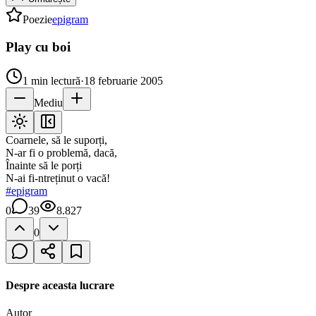
Poezie
epigram
Play cu boi
1
min lectură
·
18 februarie 2005
Mediu
Coarnele, să le suporți,
N-ar fi o problemă, dacă,
Înainte să le porți
N-ai fi-ntreținut o vacă!
#
epigram
0
39
8.827
0
Despre aceasta lucrare
Autor