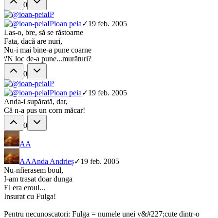
0
IP
IP
ioan peia
✓
19 feb. 2005
Las-o, bre, să se răstoarne
Fata, dacă are nuri,
Nu-i mai bine-a pune coarne
\'N loc de-a pune...murături?
0
IP
IP
ioan peia
✓
19 feb. 2005
Anda-i supărată, dar,
Că n-a pus un corn măcar!
0
AA
AA
Anda Andrieș
✓
19 feb. 2005
Nu-nfierasem boul,
I-am trasat doar dunga
El era eroul...
Insurat cu Fulga!
Pentru necunoscatori: Fulga = numele unei v&#227;cute dintr-o