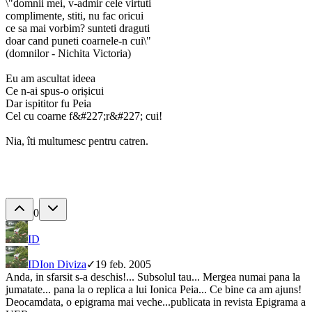
\"domnii mei, v-admir cele virtuti
complimente, stiti, nu fac oricui
ce sa mai vorbim? sunteti draguti
doar cand puneti coarnele-n cui\"
(domnilor - Nichita Victoria)
Eu am ascultat ideea
Ce n-ai spus-o orișicui
Dar ispititor fu Peia
Cel cu coarne f&#227;r&#227; cui!
Nia, îti multumesc pentru catren.
0
ID
ID
Ion Diviza
✓
19 feb. 2005
Anda, in sfarsit s-a deschis!... Subsolul tau... Mergea numai pana la
jumatate... pana la o replica a lui Ionica Peia... Ce bine ca am ajuns!
Deocamdata, o epigrama mai veche...publicata in revista Epigrama a