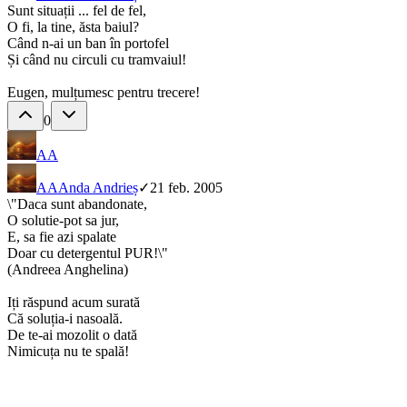
Sunt situații ... fel de fel,
O fi, la tine, ăsta baiul?
Când n-ai un ban în portofel
Și când nu circuli cu tramvaiul!
Eugen, mulțumesc pentru trecere!
0
AA
AA
Anda Andrieș
✓
21 feb. 2005
\"Daca sunt abandonate,
O solutie-pot sa jur,
E, sa fie azi spalate
Doar cu detergentul PUR!\"
(Andreea Anghelina)
Iți răspund acum surată
Că soluția-i nasoală.
De te-ai mozolit o dată
Nimicuța nu te spală!