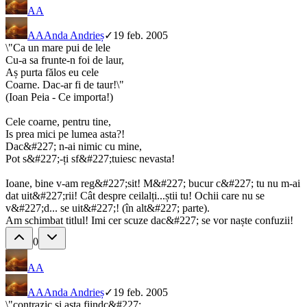
AA
AA
Anda Andrieș
✓
19 feb. 2005
\"Ca un mare pui de lele
Cu-a sa frunte-n foi de laur,
Aș purta fălos eu cele
Coarne. Dac-ar fi de taur!\"
(Ioan Peia - Ce importa!)
Cele coarne, pentru tine,
Is prea mici pe lumea asta?!
Dac&#227; n-ai nimic cu mine,
Pot s&#227;-ți sf&#227;tuiesc nevasta!
Ioane, bine v-am reg&#227;sit! M&#227; bucur c&#227; tu nu m-ai
dat uit&#227;rii! Cât despre ceilalți...știi tu! Ochii care nu se
v&#227;d... se uit&#227;! (în alt&#227; parte).
Am schimbat titlul! Imi cer scuze dac&#227; se vor naște confuzii!
0
AA
AA
Anda Andrieș
✓
19 feb. 2005
\"contrazic și asta fiindc&#227;