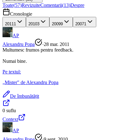
Toate
(
57
)
Revizuite
Comentarii
(
13
)
Despre
Cronologie
2011
1
2010
3
2009
9
2007
1
AP
Alexandru Popa
·
28 mar. 2011
Multumesc frumos pentru feedback.
Numai bine.
Pe textul:
„
Mister
" de
Alexandru Popa
De îmbunătățit
0
suflu
Context
AP
Alexandru Popa
·
9 sept. 2010