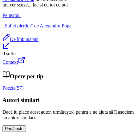
imi cer scuze... fac si eu tot ce pot
Pe textul:
„
Suflet pierdut
" de
Alexandru Popa
De îmbunătățit
0
suflu
Context
Opere per tip
Poezie
(
57
)
Autori similari
Dacă îți place acest autor, urmărește-l pentru a ne ajuta să îl asociem
cu autori similari.
Urmărește