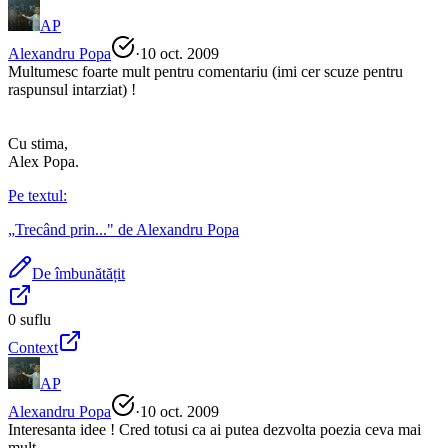
AP
Alexandru Popa
·
10 oct. 2009
Multumesc foarte mult pentru comentariu (imi cer scuze pentru
raspunsul intarziat) !
Cu stima,
Alex Popa.
Pe textul:
„
Trecând prin...
" de
Alexandru Popa
De îmbunătățit
0
suflu
Context
AP
Alexandru Popa
·
10 oct. 2009
Interesanta idee ! Cred totusi ca ai putea dezvolta poezia ceva mai
mult.