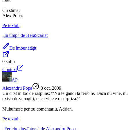
Cu stima,
Alex Popa.
Pe textul:
„
In timp
" de
HeraScarlat
De îmbunătățit
0
suflu
Context
AP
Alexandru Popa
·
3 oct. 2009
Un citat in loc de raspuns: \"Nu te gandi la fericire. Daca nu vine, nu
exista dezamagiri; daca vine e o surpriza.\"
Multumesc pentru comentariu, Adrian.
Pe textul:
„
Fericire dus-întors
" de
Alexandru Popa