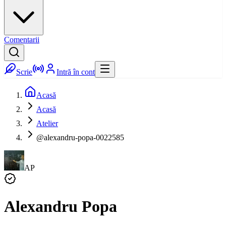
Comentarii
Scrie
Intră în cont
Acasă
Acasă
Atelier
@alexandru-popa-0022585
AP
Alexandru Popa