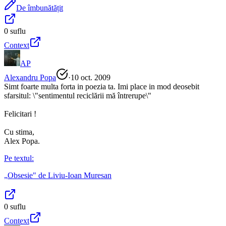
De îmbunătățit
0
suflu
Context
AP
Alexandru Popa
·
10 oct. 2009
Simt foarte multa forta in poezia ta. Imi place in mod deosebit
sfarsitul: \"sentimentul reciclării mă întrerupe\"
Felicitari !
Cu stima,
Alex Popa.
Pe textul:
„
Obsesie
" de
Liviu-Ioan Muresan
0
suflu
Context