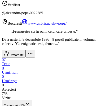
Verificat
@
alexandru-popa-0022585
Bucuresti
www.cs.bris.ac.uk/~popa/
„
Frumusetea sta in ochii celui care priveste.
”
Data nasterii: 9 decembrie 1986 - 8 poezii publicate in volumul
colectiv "Ce enigmatica esti, femeie..."
Urmărește
57
Texte
0
Urmăritori
0
Urmărește
0
Aprecieri
758
Vizite
Comentarii
(13)