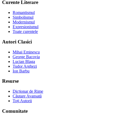
Curente Literare
Romantismul
Simbolismul
Modernismul
Expresionismul
Toate curentele
Autori Clasici
Mihai Eminescu
George Bacovia
Lucian Blaga
Tudor Arghezi
Ion Barbu
Resurse
Dicționar de Rime
Căutare Avansată
Toți Autorii
Comunitate