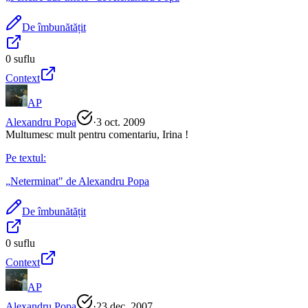
De îmbunătățit
0
suflu
Context
AP
Alexandru Popa
·
3 oct. 2009
Multumesc mult pentru comentariu, Irina !
Pe textul:
„
Neterminat
" de
Alexandru Popa
De îmbunătățit
0
suflu
Context
AP
Alexandru Popa
·
23 dec. 2007