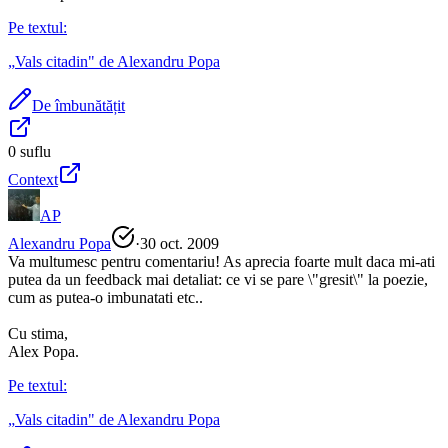
Pe textul:
„
Vals citadin
" de
Alexandru Popa
De îmbunătățit
0
suflu
Context
AP
Alexandru Popa
·
30 oct. 2009
Va multumesc pentru comentariu! As aprecia foarte mult daca mi-ati
putea da un feedback mai detaliat: ce vi se pare \"gresit\" la poezie,
cum as putea-o imbunatati etc..
Cu stima,
Alex Popa.
Pe textul:
„
Vals citadin
" de
Alexandru Popa