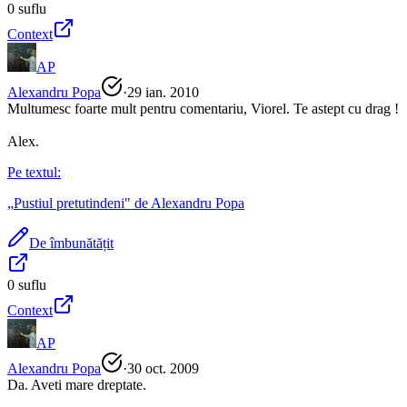
0
suflu
Context
AP
Alexandru Popa
·
29 ian. 2010
Multumesc foarte mult pentru comentariu, Viorel. Te astept cu drag !
Alex.
Pe textul:
„
Pustiul pretutindeni
" de
Alexandru Popa
De îmbunătățit
0
suflu
Context
AP
Alexandru Popa
·
30 oct. 2009
Da. Aveti mare dreptate.