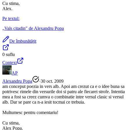
Cu stima,
Alex.
Pe textul:
„
Vals citadin
" de
Alexandru Popa
De îmbunătățit
0
suflu
Context
AP
Alexandru Popa
·
30 oct. 2009
am conceput poezia in vers alb. Apoi am crezut ca e o idee buna sa
potrivesc rimele din versurile doi si patru ale fiecarei strofe. Intentia
mea a fost sa creez cumva o combinatie intre versul clasic si versul
alb. Dar se pare ca n-a iesit tocmai ce trebuia.
Multumesc pentru comentariu!
Cu stima,
Alex Popa.