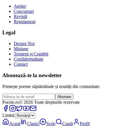
Atelier
Concursuri
Revistă
Regulament
Legal
Despre Noi
Misiune
Termeni și Condiții
Confidențialitate
Contact
Abonează-te la newsletter
Primește poeme săptămânale și noutăți din comunitate.
Abonare
Poezie
.ro
© 2026 Toate drepturile rezervate
Limbă:
Acasă
Clasici
Scrie
Caută
Profil