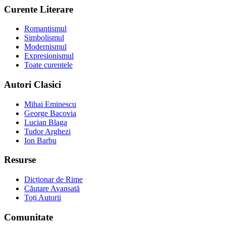
Curente Literare
Romantismul
Simbolismul
Modernismul
Expresionismul
Toate curentele
Autori Clasici
Mihai Eminescu
George Bacovia
Lucian Blaga
Tudor Arghezi
Ion Barbu
Resurse
Dicționar de Rime
Căutare Avansată
Toți Autorii
Comunitate