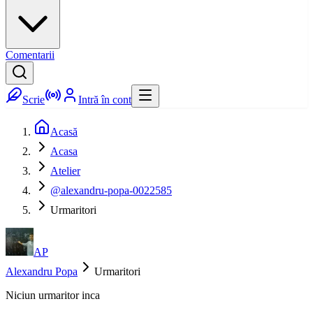
Comentarii
Scrie
Intră în cont
Acasă
Acasa
Atelier
@alexandru-popa-0022585
Urmaritori
AP
Alexandru Popa
Urmaritori
Niciun urmaritor inca