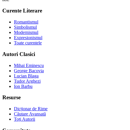
Curente Literare
Romantismul
Simbolismul
Modernismul
Expresionismul
Toate curentele
Autori Clasici
Mihai Eminescu
George Bacovia
Lucian Blaga
Tudor Arghezi
Ion Barbu
Resurse
Dicționar de Rime
Căutare Avansată
Toți Autorii