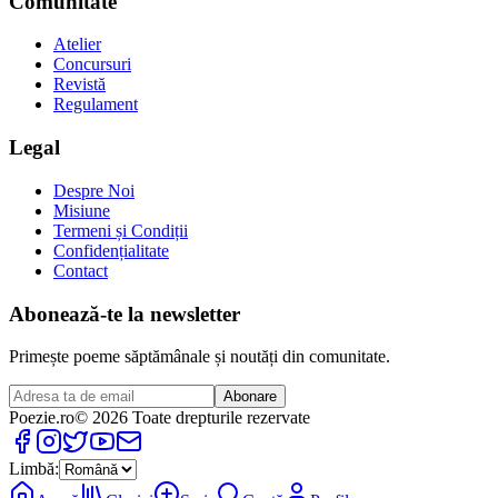
Comunitate
Atelier
Concursuri
Revistă
Regulament
Legal
Despre Noi
Misiune
Termeni și Condiții
Confidențialitate
Contact
Abonează-te la newsletter
Primește poeme săptămânale și noutăți din comunitate.
Abonare
Poezie
.ro
© 2026 Toate drepturile rezervate
Limbă: