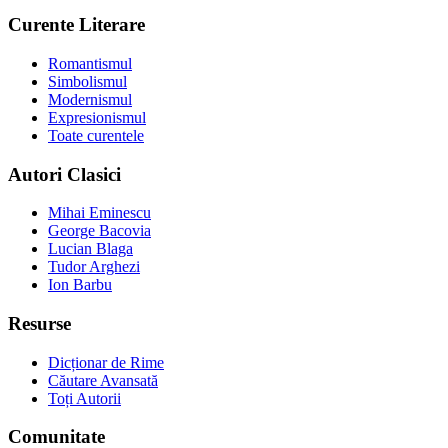
Curente Literare
Romantismul
Simbolismul
Modernismul
Expresionismul
Toate curentele
Autori Clasici
Mihai Eminescu
George Bacovia
Lucian Blaga
Tudor Arghezi
Ion Barbu
Resurse
Dicționar de Rime
Căutare Avansată
Toți Autorii
Comunitate