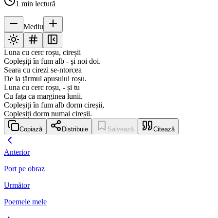
1
min lectură
Mediu
Luna cu cerc roșu, cireșii
Copleșiți în fum alb - și noi doi.
Seara cu cirezi se-ntorcea
De la țărmul apusului roșu.
Luna cu cerc roșu, - și tu
Cu fața ca marginea lunii.
Copleșiți în fum alb dorm cireșii,
Copleșiți dorm numai cireșii.
Copiază
Distribuie
Salvează
Citează
Anterior
Port pe obraz
Următor
Poemele mele