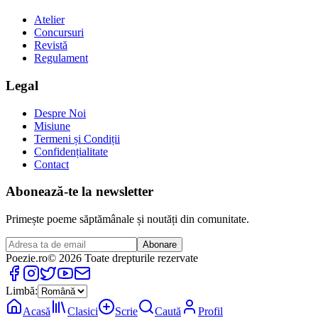
Atelier
Concursuri
Revistă
Regulament
Legal
Despre Noi
Misiune
Termeni și Condiții
Confidențialitate
Contact
Abonează-te la newsletter
Primește poeme săptămânale și noutăți din comunitate.
Abonare
Poezie
.ro
© 2026 Toate drepturile rezervate
Limbă:
Acasă
Clasici
Scrie
Caută
Profil