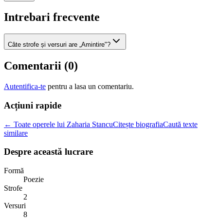
Intrebari frecvente
Câte strofe și versuri are „Amintire"?
Comentarii (
0
)
Autentifica-te
pentru a lasa un comentariu.
Acțiuni rapide
← Toate operele lui Zaharia Stancu
Citește biografia
Caută texte
similare
Despre această lucrare
Formă
Poezie
Strofe
2
Versuri
8