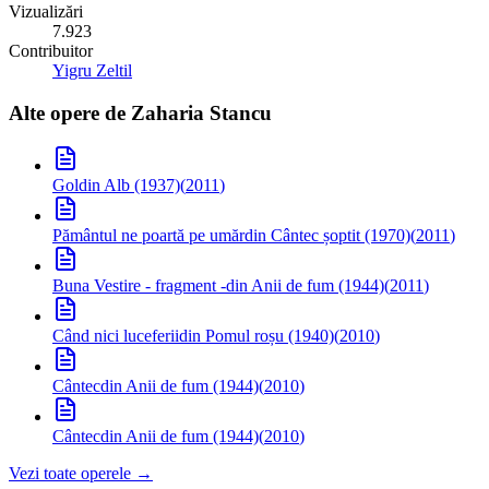
Vizualizări
7.923
Contribuitor
Yigru Zeltil
Alte opere de
Zaharia Stancu
Gol
din Alb (1937)
(
2011
)
Pământul ne poartă pe umăr
din Cântec șoptit (1970)
(
2011
)
Buna Vestire - fragment -
din Anii de fum (1944)
(
2011
)
Când nici luceferii
din Pomul roșu (1940)
(
2010
)
Cântec
din Anii de fum (1944)
(
2010
)
Cântec
din Anii de fum (1944)
(
2010
)
Vezi toate operele →