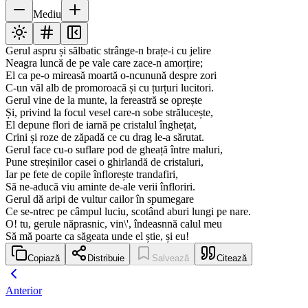
Mediu
Gerul aspru și sălbatic strânge-n brațe-i cu jelire
Neagra luncă de pe vale care zace-n amorțire;
El ca pe-o mireasă moartă o-ncunună despre zori
C-un văl alb de promoroacă și cu țurțuri lucitori.
Gerul vine de la munte, la fereastră se oprește
Și, privind la focul vesel care-n sobe strălucește,
El depune flori de iarnă pe cristalul înghețat,
Crini și roze de zăpadă ce cu drag le-a sărutat.
Gerul face cu-o suflare pod de gheață între maluri,
Pune streșinilor casei o ghirlandă de cristaluri,
Iar pe fete de copile înflorește trandafiri,
Să ne-aducă viu aminte de-ale verii înfloriri.
Gerul dă aripi de vultur cailor în spumegare
Ce se-ntrec pe câmpul luciu, scotând aburi lungi pe nare.
O! tu, gerule năprasnic, vin\', îndeasnnă calul meu
Să mă poarte ca săgeata unde el știe, și eu!
Copiază
Distribuie
Salvează
Citează
Anterior