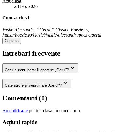
Actualizat
28 feb. 2026
Cum sa citezi
Vasile Alecsandri. “Gerul.” Clasici, Poezie.ro,
https://poezie.ro/clasici/vasile-alecsandri/poezie/gerul
Copiaza
Intrebari frecvente
Cărui curent literar îi aparține „Gerul"?
Câte strofe și versuri are „Gerul"?
Comentarii (
0
)
Autentifica-te
pentru a lasa un comentariu.
Acțiuni rapide