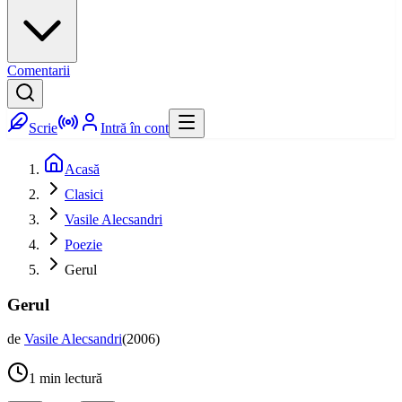
Comentarii
Scrie
Intră în cont
Acasă
Clasici
Vasile Alecsandri
Poezie
Gerul
Gerul
de
Vasile Alecsandri
(
2006
)
1
min lectură