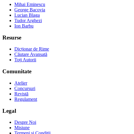
Mihai Eminescu
George Bacovia
Lucian Blaga
Tudor Arghezi
Ion Barbu
Resurse
Dicționar de Rime
Căutare Avansată
Toți Autorii
Comunitate
Atelier
Concursuri
Revistă
Regulament
Legal
Despre Noi
Misiune
Termeni și Condiții