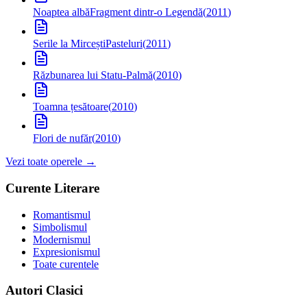
Noaptea albă
Fragment dintr-o Legendă
(
2011
)
Serile la Mircești
Pasteluri
(
2011
)
Răzbunarea lui Statu-Palmă
(
2010
)
Toamna țesătoare
(
2010
)
Flori de nufăr
(
2010
)
Vezi toate operele →
Curente Literare
Romantismul
Simbolismul
Modernismul
Expresionismul
Toate curentele
Autori Clasici