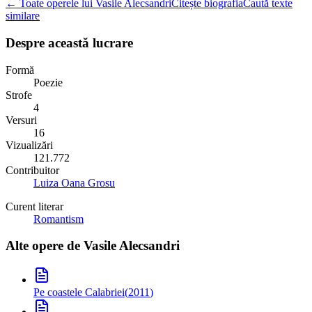
← Toate operele lui Vasile Alecsandri
Citește biografia
Caută texte
similare
Despre această lucrare
Formă
Poezie
Strofe
4
Versuri
16
Vizualizări
121.772
Contribuitor
Luiza Oana Grosu
Curent literar
Romantism
Alte opere de
Vasile Alecsandri
Pe coastele Calabriei
(
2011
)